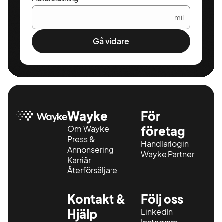
mil
Gå vidare
Wayke
För
Om Wayke
företag
Press &
Handlarlogin
Annonsering
Wayke Partner
Karriär
Återförsäljare
Kontakt &
Följ oss
Hjälp
LinkedIn
Instagram