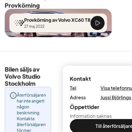
Provkörning
Provkörning av Volvo XC60 T8
27 maj 2022
Bilen säljs av
Volvo Studio
Kontakt
Stockholm
Tel
Visa telefon
Återförsäljaren
Adress
Jussi Björlings
har inte angett
Öppettider
någon
beskrivning.
Information saknas
Kontakta
återförsäljaren
Till återförsäljar
för mer