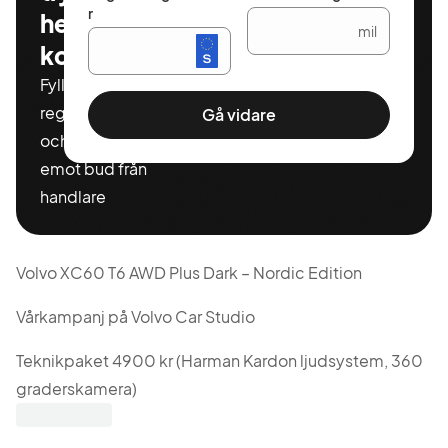
r
helt
mil
kostnadsfritt
Fyll i ditt
registeringnummer
Gå vidare
och miltal för att ta
emot bud från
handlare
Volvo XC60 T6 AWD Plus Dark – Nordic Edition
Vårkampanj på Volvo Car Studio
Teknikpaket 4900 kr (Harman Kardon ljudsystem, 360
graderskamera)
Vinterhjul 9900 kr