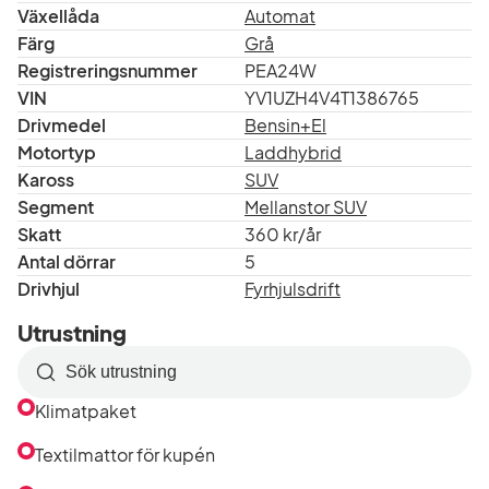
Växellåda
Automat
Färg
Grå
Registreringsnummer
PEA24W
VIN
YV1UZH4V4T1386765
Drivmedel
Bensin+El
Motortyp
Laddhybrid
Kaross
SUV
Segment
Mellanstor SUV
Skatt
360 kr/år
Antal dörrar
5
Drivhjul
Fyrhjulsdrift
Utrustning
Sök
efter
Klimatpaket
utrustning
i
Textilmattor för kupén
listan