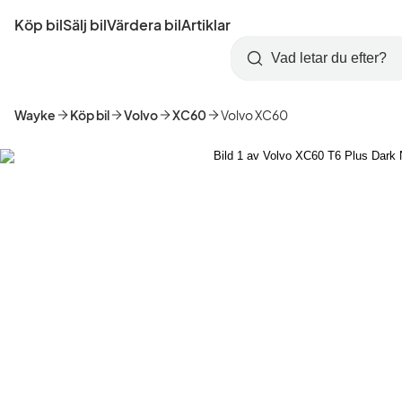
Hoppa
Köp bil
Sälj bil
Värdera bil
Artiklar
till
Skapa
Logga
huvudinnehåll
Startsida
Sök
konto
in
Wayke
Köp bil
Volvo
XC60
Volvo XC60