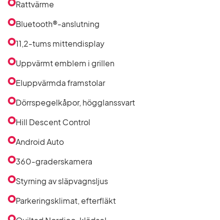
Rattvärme
Bluetooth®-anslutning
11,2-tums mittendisplay
Uppvärmt emblem i grillen
Eluppvärmda framstolar
Dörrspegelkåpor, högglanssvart
Hill Descent Control
Android Auto
360-graderskamera
Styrning av släpvagnsljus
Parkeringsklimat, efterfläkt