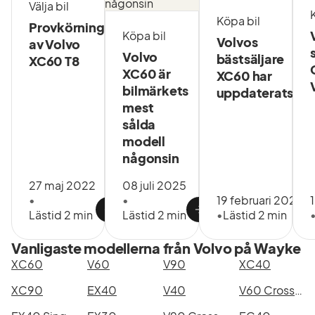
Välja bil
Köpa bil
Provkörning
Köpa bil
Volvos
av Volvo
Volvo
bästsäljare
XC60 T8
XC60 är
XC60 har
bilmärkets
uppdaterats
mest
sålda
modell
någonsin
27 maj 2022
08 juli 2025
•
•
19 februari 2025
Lästid 2 min
Lästid 2 min
•
Lästid 2 min
Vanligaste modellerna från Volvo på Wayke
XC60
V60
V90
XC40
XC90
EX40
V40
V60 Cross Country