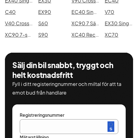
EX40 Single Motor Extended Range
EX30
V90 Cross Country
EC40
C40
EX90
EC40 Single Motor Extended Range
V70
V40 Cross Country
S60
XC90 7 Säten
EX30 Single Motor Extended Range
XC90 7-seater
S90
XC40 Recharge
XC70
Sälj din bil snabbt, tryggt och
helt kostnadsfritt
Fyll i ditt registeringnummer och miltal för att ta
emot bud från handlare
Registreringsnummer
Mätarställning