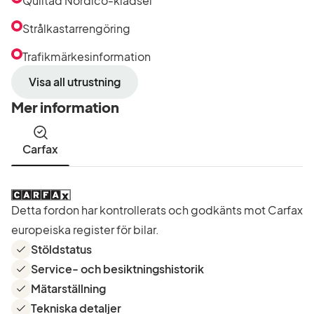
Quiltad Nordico-klädsel
Strålkastarrengöring
Trafikmärkesinformation
Visa all utrustning
Mer information
Carfax
Detta fordon har kontrollerats och godkänts mot Carfax
europeiska register för bilar.
Stöldstatus
Service- och besiktningshistorik
Mätarställning
Tekniska detaljer