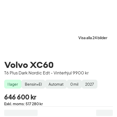
Visa alla 24 bilder
Volvo XC60
T6 Plus Dark Nordic Edt - Vinterhjul 9900 kr
I lager
Bensin+El
Automat
0
mil
2027
Lagerstatus
Drivmedel
Växellåda
Mätarställning
Modellår
646 600 kr
Pris
Exkl. moms
:
517 280 kr
exklusive
moms
: