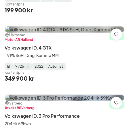
Fuel
Mätarställning
Model
Gearbox
:
Kontantpris
Type
Year
Type
:
:
:
199 900 kr
Plats:
Återförsäljare:
Halmstad
Spara
I lager
Motor AB Halland
Volkswagen ID.4 GTX
- 91% SoH, Drag, Kamera MM
El
9 725 mil
2022
Automat
Fuel
Mätarställning
Model
Gearbox
:
Kontantpris
Type
Year
Type
:
:
:
349 900 kr
Plats:
Återförsäljare:
Varberg
Spara
I lager
Toveks Bil Varberg
Volkswagen ID.3 Pro Performance
204Hk 59Kwh