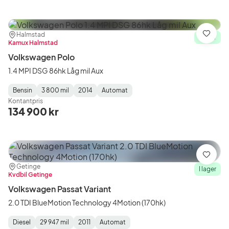
Plats:
Återförsäljare:
Halmstad
Spara
I lager
Kamux Halmstad
Volkswagen Polo
1.4 MPI DSG 86hk Låg mil Aux
Bensin
3 800 mil
2014
Automat
Fuel
Mätarställning
Model
Gearbox
:
Kontantpris
Type
Year
Type
:
:
:
134 900 kr
Spara
Plats:
Återförsäljare:
Getinge
I lager
Kvdbil Getinge
Volkswagen Passat Variant
2.0 TDI BlueMotion Technology 4Motion (170hk)
Diesel
29 947 mil
2011
Automat
Fuel
Mätarställning
Model
Gearbox
: