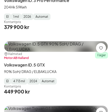
Volkswagen ID.3 Pro Performance
204Hk 59Kwh
El
1 mil
2026
Automat
Fuel
Mätarställning
Model
Gearbox
:
Kontantpris
Type
Year
Type
:
:
:
379 900 kr
Spara
Plats:
Återförsäljare:
Halmstad
I lager
Motor AB Halland
Volkswagen ID.5 GTX
90% SoH/ DRAG / ELBAKLUCKA
El
4 713 mil
2024
Automat
Fuel
Mätarställning
Model
Gearbox
:
Kontantpris
Type
Year
Type
:
:
:
449 900 kr