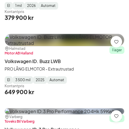
El
1 mil
2026
Automat
Fuel
Mätarställning
Model
Gearbox
:
Kontantpris
Type
Year
Type
:
:
:
379 900 kr
Spara
Plats:
Återförsäljare:
Halmstad
I lager
Motor AB Halland
Volkswagen ID. Buzz LWB
PRO LÅNG ELMOTOR - Extrautrustad
El
3 500 mil
2025
Automat
Fuel
Mätarställning
Model
Gearbox
:
Kontantpris
Type
Year
Type
:
:
:
649 900 kr
Plats:
Återförsäljare:
Varberg
Spara
I lager
Toveks Bil Varberg