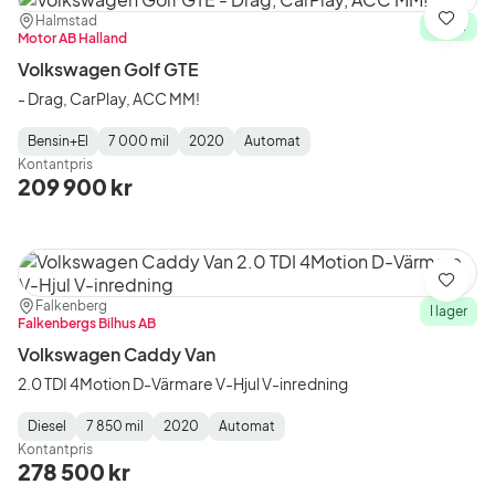
Plats:
Återförsäljare:
Halmstad
Spara
I lager
Motor AB Halland
Volkswagen Golf GTE
- Drag, CarPlay, ACC MM!
Bensin+El
7 000 mil
2020
Automat
Fuel
Mätarställning
Model
Gearbox
:
Kontantpris
Type
Year
Type
:
:
:
209 900 kr
Spara
Plats:
Återförsäljare:
Falkenberg
I lager
Falkenbergs Bilhus AB
Volkswagen Caddy Van
2.0 TDI 4Motion D-Värmare V-Hjul V-inredning
Diesel
7 850 mil
2020
Automat
Fuel
Mätarställning
Model
Gearbox
:
Kontantpris
Type
Year
Type
:
:
:
278 500 kr