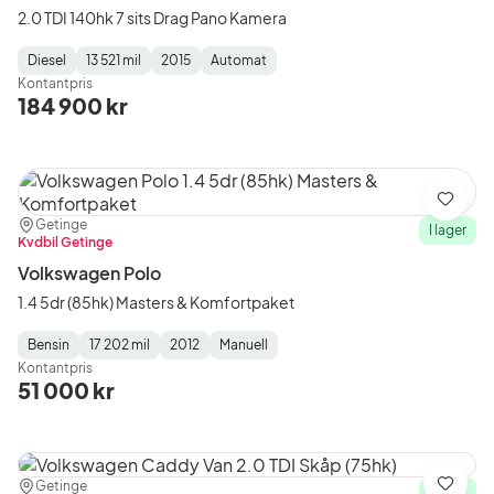
2.0 TDI 140hk 7 sits Drag Pano Kamera
Diesel
13 521 mil
2015
Automat
Fuel
Mätarställning
Model
Gearbox
:
Kontantpris
Type
Year
Type
:
:
:
184 900 kr
Spara
Plats:
Återförsäljare:
Getinge
I lager
Kvdbil Getinge
Volkswagen Polo
1.4 5dr (85hk) Masters & Komfortpaket
Bensin
17 202 mil
2012
Manuell
Fuel
Mätarställning
Model
Gearbox
:
Kontantpris
Type
Year
Type
:
:
:
51 000 kr
Plats:
Återförsäljare:
Getinge
Spara
I lager