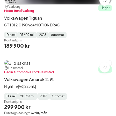
Spara
Plats:
Återförsäljare:
Varberg
I lager
Motor Trend Varberg
Volkswagen Tiguan
GT TDI 2.0 190hk 4MOTION DRAG
Diesel
15 602 mil
2018
Automat
Fuel
Mätarställning
Model
Gearbox
:
Kontantpris
Type
Year
Type
:
:
:
189 900 kr
Plats:
Återförsäljare:
Halmstad
Spara
I lager
Hedin Automotive Ford Halmstad
Volkswagen Amarok 2.9t
Highline|V6|225hk|
Diesel
20 937 mil
2017
Automat
Fuel
Mätarställning
Model
Gearbox
:
Kontantpris
Type
Year
Type
:
:
:
299 900 kr
Företagsleasing
2 769 kr/mån