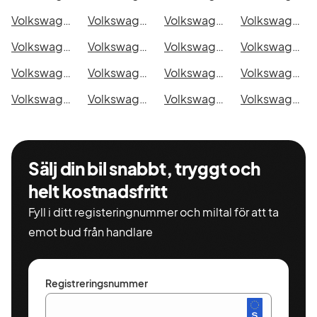
Volkswagen i Lund
Volkswagen i Mönsterås
Volkswagen i Uddevalla
Volkswagen i Västervik
Volkswagen i Ystad
Volkswagen i Östersund
Volkswagen i Borlänge
Volkswagen i Kiruna
Volkswagen i Nyköping
Volkswagen i Oskarshamn
Volkswagen i Sigtuna
Volkswagen i Skellefteå
Volkswagen i Skövde
Volkswagen i Trollhättan
Volkswagen i Alingsås
Volkswagen i Båstad
Sälj din bil snabbt, tryggt och
helt kostnadsfritt
Fyll i ditt registeringnummer och miltal för att ta
emot bud från handlare
Registreringsnummer