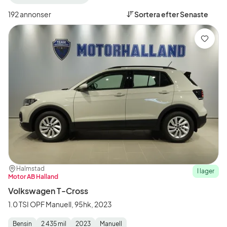
filter
filter
Falkenberg
Volkswagen
192 annonser
Sortera efter
Senaste
+50
(Tillverkare)
km
(Plats)
Spara
Plats:
Återförsäljare:
Halmstad
I lager
Motor AB Halland
Volkswagen T-Cross
1.0 TSI OPF Manuell, 95hk, 2023
Bensin
2 435 mil
2023
Manuell