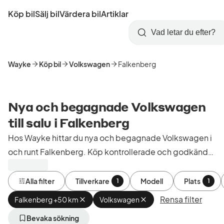
Hoppa
Köp bil
Sälj bil
Värdera bil
Artiklar
till
Skapa
Logga
huvudinnehåll
Startsida
Sök
konto
in
Wayke
Köp bil
Volkswagen
Falkenberg
Nya och begagnade Volkswagen
till salu i Falkenberg
Hos Wayke hittar du nya och begagnade Volkswagen i
och runt Falkenberg. Köp kontrollerade och godkända
bilar från bilhandlare i Sverige.
Alla filter
Tillverkare
Modell
Plats
1
1
Rensa filter
Falkenberg +50 km
Ta
Volkswagen
Ta
bort
bort
aktivt
aktivt
Bevaka sökning