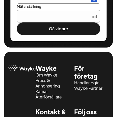
Mätarställning
mil
Gå vidare
Wayke
För
Om Wayke
företag
Press &
Handlarlogin
Annonsering
Wayke Partner
Karriär
Återförsäljare
Kontakt &
Följ oss