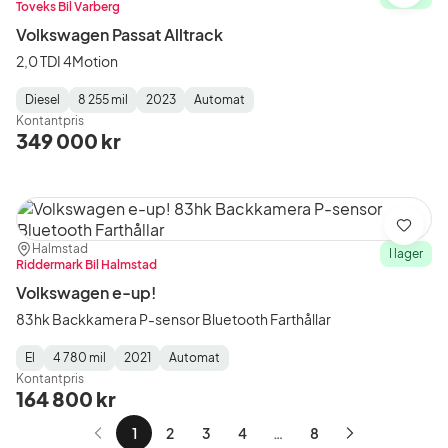
Toveks Bil Varberg
Volkswagen Passat Alltrack
2,0 TDI 4Motion
Diesel
8 255 mil
2023
Automat
Fuel
Mätarställning
Model
Gearbox
:
Kontantpris
Type
Year
Type
:
:
:
349 000 kr
Spara
Plats:
Återförsäljare:
Halmstad
I lager
Riddermark Bil Halmstad
Volkswagen e-up!
83hk Backkamera P-sensor Bluetooth Farthållar
El
4 780 mil
2021
Automat
Fuel
Mätarställning
Model
Gearbox
:
Kontantpris
Type
Year
Type
:
:
:
164 800 kr
1
2
3
4
…
8
Nästa