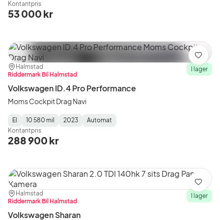
Kontantpris
Type
Year
Type
:
:
:
53 000 kr
Spara
Plats:
Återförsäljare:
Halmstad
I lager
Riddermark Bil Halmstad
Volkswagen ID.4 Pro Performance
Moms Cockpit Drag Navi
El
10 580 mil
2023
Automat
Fuel
Mätarställning
Model
Gearbox
:
Kontantpris
Type
Year
Type
:
:
:
288 900 kr
Spara
Plats:
Återförsäljare:
Halmstad
I lager
Riddermark Bil Halmstad
Volkswagen Sharan