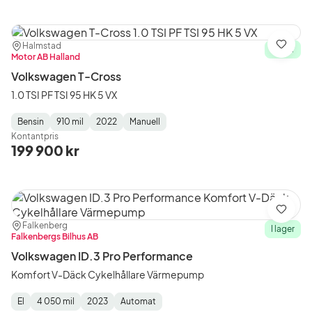
Plats:
Återförsäljare:
Halmstad
Spara
I lager
Motor AB Halland
Volkswagen T-Cross
1.0 TSI PF TSI 95 HK 5 VX
Bensin
910 mil
2022
Manuell
Fuel
Mätarställning
Model
Gearbox
:
Kontantpris
Type
Year
Type
:
:
:
199 900 kr
Spara
Plats:
Återförsäljare:
Falkenberg
I lager
Falkenbergs Bilhus AB
Volkswagen ID.3 Pro Performance
Komfort V-Däck Cykelhållare Värmepump
El
4 050 mil
2023
Automat
Fuel
Mätarställning
Model
Gearbox
: