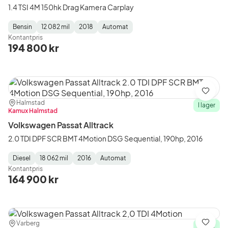
1.4 TSI 4M 150hk Drag Kamera Carplay
Bensin
12 082 mil
2018
Automat
Fuel
Mätarställning
Model
Gearbox
:
Kontantpris
Type
Year
Type
:
:
:
194 800 kr
Spara
Plats:
Återförsäljare:
Halmstad
I lager
Kamux Halmstad
Volkswagen Passat Alltrack
2.0 TDI DPF SCR BMT 4Motion DSG Sequential, 190hp, 2016
Diesel
18 062 mil
2016
Automat
Fuel
Mätarställning
Model
Gearbox
:
Kontantpris
Type
Year
Type
:
:
:
164 900 kr
Plats:
Återförsäljare:
Varberg
Spara
I lager