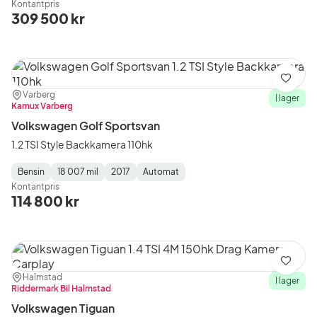
Kontantpris
Type
Year
Type
:
:
:
309 500 kr
Spara
Plats:
Återförsäljare:
Varberg
I lager
Kamux Varberg
Volkswagen Golf Sportsvan
1.2 TSI Style Backkamera 110hk
Bensin
18 007 mil
2017
Automat
Fuel
Mätarställning
Model
Gearbox
:
Kontantpris
Type
Year
Type
:
:
:
114 800 kr
Spara
Plats:
Återförsäljare:
Halmstad
I lager
Riddermark Bil Halmstad
Volkswagen Tiguan