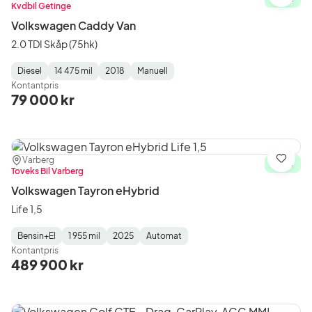
Kvdbil Getinge
Volkswagen Caddy Van
2.0 TDI Skåp (75hk)
Diesel
14 475 mil
2018
Manuell
Fuel
Mätarställning
Model
Gearbox
:
Kontantpris
Type
Year
Type
:
:
:
79 000 kr
Plats:
Återförsäljare:
Varberg
Spara
I lager
Toveks Bil Varberg
Volkswagen Tayron eHybrid
Life 1,5
Bensin+El
1 955 mil
2025
Automat
Fuel
Mätarställning
Model
Gearbox
:
Kontantpris
Type
Year
Type
:
:
:
489 900 kr