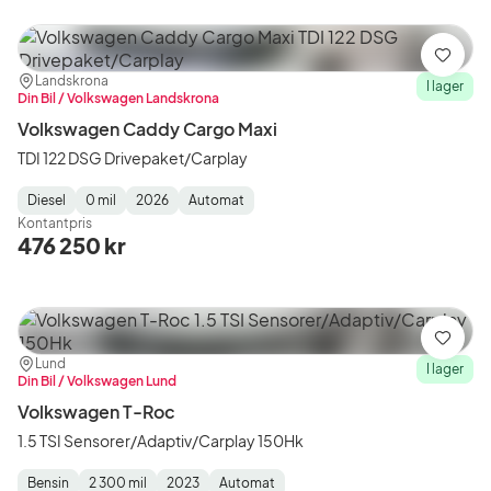
Spara
Plats:
Återförsäljare:
Landskrona
I lager
Din Bil / Volkswagen Landskrona
Volkswagen Caddy Cargo Maxi
TDI 122 DSG Drivepaket/Carplay
Diesel
0 mil
2026
Automat
Fuel
Mätarställning
Model
Gearbox
:
Kontantpris
Type
Year
Type
:
:
:
476 250 kr
Spara
Plats:
Återförsäljare:
Lund
I lager
Din Bil / Volkswagen Lund
Volkswagen T-Roc
1.5 TSI Sensorer/Adaptiv/Carplay 150Hk
Bensin
2 300 mil
2023
Automat