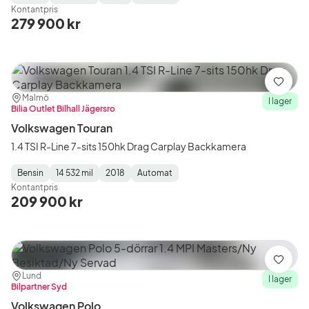
Fuel
Mätarställning
Model
Gearbox
:
Kontantpris
Type
Year
Type
:
:
:
279 900 kr
Spara
Plats:
Återförsäljare:
Malmö
I lager
Bilia Outlet Bilhall Jägersro
Volkswagen Touran
1.4 TSI R-Line 7-sits 150hk Drag Carplay Backkamera
Bensin
14 532 mil
2018
Automat
Fuel
Mätarställning
Model
Gearbox
:
Kontantpris
Type
Year
Type
:
:
:
209 900 kr
Spara
Plats:
Återförsäljare:
Lund
I lager
Bilpartner Syd
Volkswagen Polo