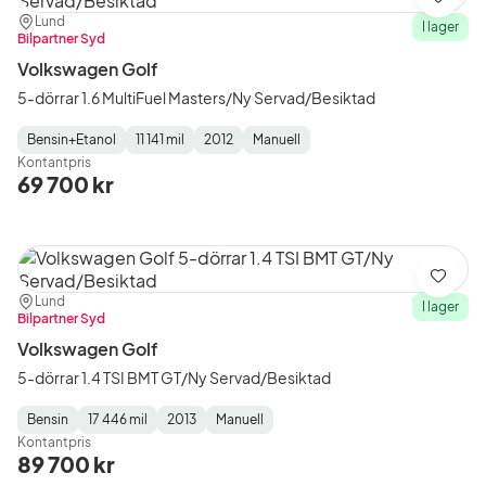
Spara
Plats:
Återförsäljare:
Lund
I lager
Bilpartner Syd
Volkswagen Golf
5-dörrar 1.6 MultiFuel Masters/Ny Servad/Besiktad
Bensin+Etanol
11 141 mil
2012
Manuell
Fuel
Mätarställning
Model
Gearbox
:
Kontantpris
Type
Year
Type
:
:
:
69 700 kr
Spara
Plats:
Återförsäljare:
Lund
I lager
Bilpartner Syd
Volkswagen Golf
5-dörrar 1.4 TSI BMT GT/Ny Servad/Besiktad
Bensin
17 446 mil
2013
Manuell
Fuel
Mätarställning
Model
Gearbox
:
Kontantpris
Type
Year
Type
:
:
:
89 700 kr