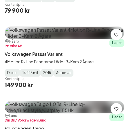
Fuel
Mätarställning
Model
Gearbox
:
Kontantpris
Type
Year
Type
:
:
:
79 900 kr
Spara
Plats:
Återförsäljare:
Påarp
I lager
PB Bilar AB
Volkswagen Passat Variant
4Motion R-Line Panorama Läder B-Kam 2 Ägare
Diesel
14 223 mil
2015
Automat
Fuel
Mätarställning
Model
Gearbox
:
Kontantpris
Type
Year
Type
:
:
:
149 900 kr
Spara
Plats:
Återförsäljare:
Lund
I lager
Din Bil / Volkswagen Lund
Volkswagen Taigo