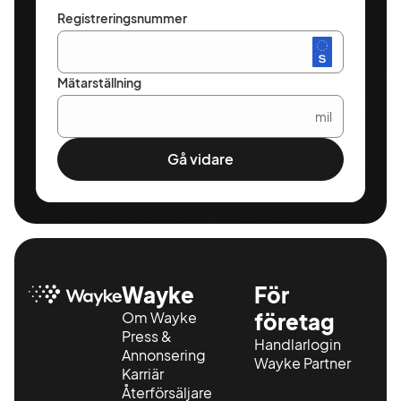
Registreringsnummer
Mätarställning
mil
Gå vidare
Wayke
För
Om Wayke
företag
Press &
Handlarlogin
Annonsering
Wayke Partner
Karriär
Återförsäljare