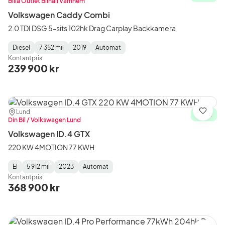
Bilia Outlet Bilhall Värnhem
Volkswagen Caddy Combi
2.0 TDI DSG 5-sits 102hk Drag Carplay Backkamera
Diesel
7 352 mil
2019
Automat
Fuel
Mätarställning
Model
Gearbox
:
Kontantpris
Type
Year
Type
:
:
:
239 900 kr
Plats:
Återförsäljare:
Lund
Spara
I lager
Din Bil / Volkswagen Lund
Volkswagen ID.4 GTX
220 KW 4MOTION 77 KWH
El
5 912 mil
2023
Automat
Fuel
Mätarställning
Model
Gearbox
:
Kontantpris
Type
Year
Type
:
:
:
368 900 kr