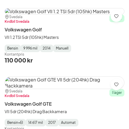
Plats:
Återförsäljare:
Svedala
Spara
I lager
Kvdbil Svedala
Volkswagen Golf
VII 1.2 TSI 5dr (105hk) Masters
Bensin
9 996 mil
2014
Manuell
Fuel
Mätarställning
Model
Gearbox
:
Kontantpris
Type
Year
Type
:
:
:
110 000 kr
Spara
Plats:
Återförsäljare:
Svedala
I lager
Kvdbil Svedala
Volkswagen Golf GTE
VII 5dr (204hk) Drag Backkamera
Bensin+El
14 617 mil
2017
Automat
Fuel
Mätarställning
Model
Gearbox
:
Kontantpris