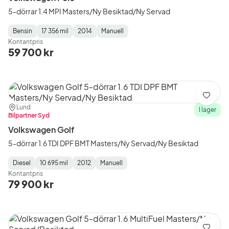
5-dörrar 1.4 MPI Masters/Ny Besiktad/Ny Servad
Bensin
17 356 mil
2014
Manuell
Fuel
Mätarställning
Model
Gearbox
:
Kontantpris
Type
Year
Type
:
:
:
59 700 kr
Spara
Plats:
Återförsäljare:
Lund
I lager
Bilpartner Syd
Volkswagen Golf
5-dörrar 1.6 TDI DPF BMT Masters/Ny Servad/Ny Besiktad
Diesel
10 695 mil
2012
Manuell
Fuel
Mätarställning
Model
Gearbox
:
Kontantpris
Type
Year
Type
:
:
:
79 900 kr