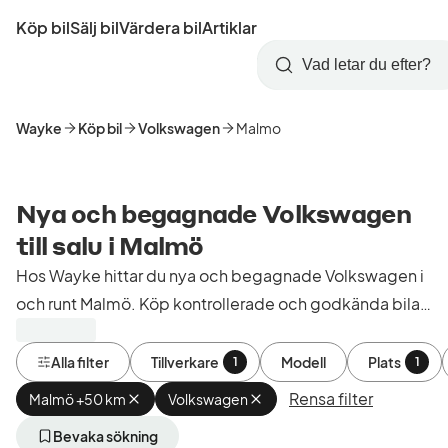
Hoppa
Köp bil
Sälj bil
Värdera bil
Artiklar
till
Skapa
Logga
huvudinnehåll
Startsida
Sök
konto
in
Wayke
Köp bil
Volkswagen
Malmo
Nya och begagnade Volkswagen
till salu i Malmö
Hos Wayke hittar du nya och begagnade Volkswagen i
och runt Malmö. Köp kontrollerade och godkända bilar
från bilhandlare i Sverige.
Alla filter
Tillverkare
Modell
Plats
1
1
Rensa filter
Malmö +50 km
Ta
Volkswagen
Ta
bort
bort
aktivt
aktivt
Bevaka sökning