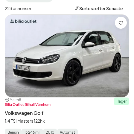
filter
filter
Malmö
Volkswagen
223 annonser
Sortera efter
Senaste
+50
(Tillverkare)
km
(Plats)
Spara
Plats:
Återförsäljare:
Malmö
I lager
Bilia Outlet Bilhall Värnhem
Volkswagen Golf
1.4 TSI Masters 122hk
Bensin
13 246 mil
2010
Automat