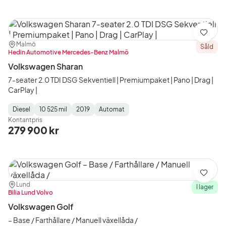
Spara
Plats:
Återförsäljare:
Malmö
Såld
Hedin Automotive Mercedes-Benz Malmö
Volkswagen Sharan
7-seater 2.0 TDI DSG Sekventiell | Premiumpaket | Pano | Drag |
CarPlay |
Diesel
10 525 mil
2019
Automat
Fuel
Mätarställning
Model
Gearbox
:
Kontantpris
Type
Year
Type
:
:
:
279 900 kr
Spara
Plats:
Återförsäljare:
Lund
I lager
Bilia Lund Volvo
Volkswagen Golf
– Base / Farthållare / Manuell växellåda /