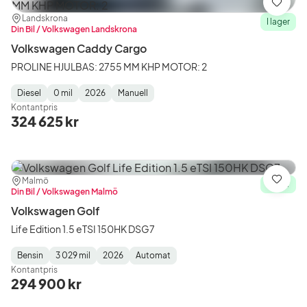
Spara
Plats:
Återförsäljare:
Landskrona
I lager
Din Bil / Volkswagen Landskrona
Volkswagen Caddy Cargo
PROLINE HJULBAS: 2755 MM KHP MOTOR: 2
Diesel
0 mil
2026
Manuell
Fuel
Mätarställning
Model
Gearbox
:
Kontantpris
Type
Year
Type
:
:
:
324 625 kr
Plats:
Återförsäljare:
Malmö
Spara
I lager
Din Bil / Volkswagen Malmö
Volkswagen Golf
Life Edition 1.5 eTSI 150HK DSG7
Bensin
3 029 mil
2026
Automat
Fuel
Mätarställning
Model
Gearbox
:
Kontantpris
Type
Year
Type
:
:
:
294 900 kr