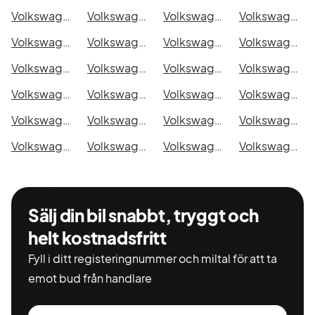
Volkswagen i Kristianstad
Volkswagen i Sundsvall
Volkswagen i Umeå
Volkswagen i Varberg
Volkswagen i Borås
Volkswagen i Falkenberg
Volkswagen i Gävle
Volkswagen i Luleå
Volkswagen i Lund
Volkswagen i Mönsterås
Volkswagen i Uddevalla
Volkswagen i Västervik
Volkswagen i Ystad
Volkswagen i Östersund
Volkswagen i Borlänge
Volkswagen i Kiruna
Volkswagen i Nyköping
Volkswagen i Oskarshamn
Volkswagen i Sigtuna
Volkswagen i Skellefteå
Volkswagen i Skövde
Volkswagen i Trollhättan
Volkswagen i Alingsås
Volkswagen i Båstad
Sälj din bil snabbt, tryggt och
helt kostnadsfritt
Fyll i ditt registeringnummer och miltal för att ta
emot bud från handlare