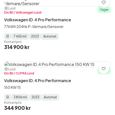
Spara
Plats:
Återförsäljare:
Lund
I lager
Din Bil / Volkswagen Lund
Volkswagen ID.4 Pro Performance
77kWh 204hk P-Värmare/Sensorer
El
7 455 mil
2023
Automat
Fuel
Mätarställning
Model
Gearbox
:
Kontantpris
Type
Year
Type
:
:
:
314 900 kr
Plats:
Återförsäljare:
Lund
Spara
I lager
Din Bil / CUPRA Lund
Volkswagen ID.4 Pro Performance
150 KW 15
El
3 806 mil
2023
Automat
Fuel
Mätarställning
Model
Gearbox
:
Kontantpris
Type
Year
Type
:
:
:
344 900 kr