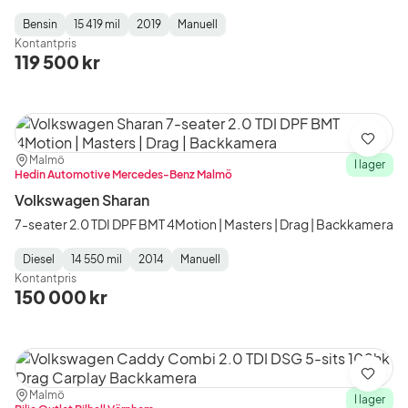
Bensin
15 419 mil
2019
Manuell
Fuel
Mätarställning
Model
Gearbox
:
Kontantpris
Type
Year
Type
:
:
:
119 500 kr
Spara
Plats:
Återförsäljare:
Malmö
I lager
Hedin Automotive Mercedes-Benz Malmö
Volkswagen Sharan
7-seater 2.0 TDI DPF BMT 4Motion | Masters | Drag | Backkamera
Diesel
14 550 mil
2014
Manuell
Fuel
Mätarställning
Model
Gearbox
:
Kontantpris
Type
Year
Type
:
:
:
150 000 kr
Spara
Plats:
Återförsäljare:
Malmö
I lager