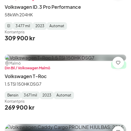
Volkswagen ID.3 Pro Performance
58kWh 204HK
El
3 477 mil
2023
Automat
Fuel
Mätarställning
Model
Gearbox
:
Kontantpris
Type
Year
Type
:
:
:
309 900 kr
Plats:
Återförsäljare:
Malmö
Spara
I lager
Din Bil / Volkswagen Malmö
Volkswagen T-Roc
1.5 TSI 150HK DSG7
Bensin
3 671 mil
2023
Automat
Fuel
Mätarställning
Model
Gearbox
:
Kontantpris
Type
Year
Type
:
:
:
269 900 kr