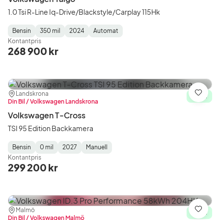
1.0 Tsi R-Line Iq-Drive/Blackstyle/Carplay 115Hk
Bensin
350 mil
2024
Automat
Fuel
Mätarställning
Model
Gearbox
:
Kontantpris
Type
Year
Type
:
:
:
268 900 kr
Plats:
Återförsäljare:
Landskrona
Spara
I lager
Din Bil / Volkswagen Landskrona
Volkswagen T-Cross
TSI 95 Edition Backkamera
Bensin
0 mil
2027
Manuell
Fuel
Mätarställning
Model
Gearbox
:
Kontantpris
Type
Year
Type
:
:
:
299 200 kr
Plats:
Återförsäljare:
Malmö
Spara
I lager
Din Bil / Volkswagen Malmö