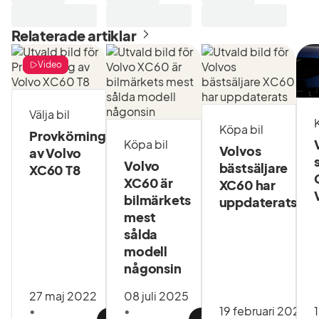
försäkring
och
Relaterade artiklar
serviceavtal
via oss.
Samla ditt
Video
bilägande
i appen
CarPay. I
Välja bil
Nybergs
Köpa bil
Provkörning
Total ingår:
Köpa bil
Volvos
av Volvo
Fri
Volvo
bästsäljare
XC60 T8
försäkring
XC60 är
XC60 har
via Volvia i
bilmärkets
6 månader
uppdaterats
(värde ca
mest
2500 kr)
sålda
0,5%
modell
ränterabatt
någonsin
hos
Volvofinans
27 maj 2022
08 juli 2025
Fast pris
•
•
19 februari 2025