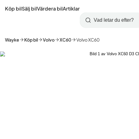
Hoppa
Köp bil
Sälj bil
Värdera bil
Artiklar
till
Skapa
Logga
huvudinnehåll
Startsida
Sök
konto
in
Wayke
Köp bil
Volvo
XC60
Volvo XC60