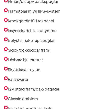
i
Elman/eluppv backspeglar
listan
Framstolar m WHIPS-system
Krockgardin IC i takpanel
Insynsskydd i lastutrymme
Belysta make-up speglar
Sidokrockkuddar fram
Låsbara hjulmuttrar
Skyddsnät i nylon
Rails svarta
12V uttag fram/bak/bagage
Classic emblem
Isofixfästen ytterpl. bak