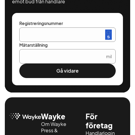
emot bud från handlare
för endast
2995 kr.
Ord pris
4995 kr.
Registreringsnummer
Det bästa
med
Nybergs
Mätarställning
Total är att
det kostar
mil
inget extra
utan är en
Gå vidare
förmån du
får hos oss
när du
köper en
begagnad
personbil.
Kontakta
Wayke
För
din våra
Om Wayke
företag
begagnatsäljare
Press &
idag för
Handlarlogin