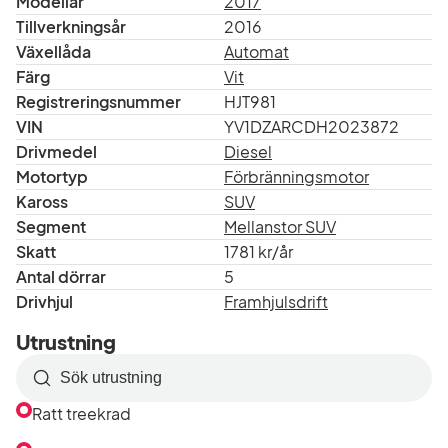
via oss. Samla ditt bilägande i appen CarPay. Rabatt på
Modellår
2017
Tillverkningsår
2016
en uppsättning hjul gäller vid köptillfället av en
Växellåda
Automat
begagnad bil.
Färg
Vit
Registreringsnummer
HJT981
VIN
YV1DZARCDH2023872
Drivmedel
Diesel
Motortyp
Förbränningsmotor
Kaross
SUV
Segment
Mellanstor SUV
Skatt
1781 kr/år
Antal dörrar
5
Drivhjul
Framhjulsdrift
Utrustning
Sök
efter
Ratt treekrad
utrustning