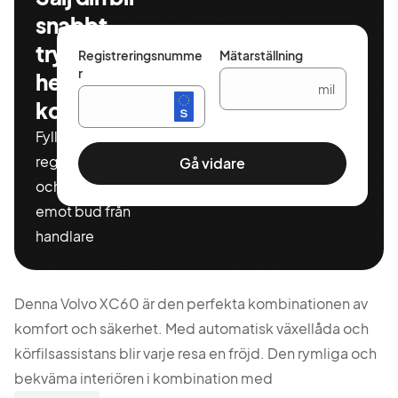
snabbt,
tryggt och
Registreringsnumme
Mätarställning
r
helt
mil
kostnadsfritt
Fyll i ditt
registeringnummer
Gå vidare
och miltal för att ta
emot bud från
handlare
Denna Volvo XC60 är den perfekta kombinationen av
komfort och säkerhet. Med automatisk växellåda och
körfilsassistans blir varje resa en fröjd. Den rymliga och
bekväma interiören i kombination med