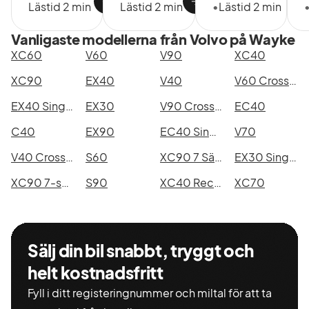
på
Lästid 2 min
Lästid 2 min
•
Lästid 2 min
serviceavtal
3 mån fritt
Vanligaste modellerna från Volvo på Wayke
låneskydd
XC60
V60
V90
XC40
Garanti
upp till 24
XC90
EX40
V40
V60 Cross Country
månader
Däckhotell
EX40 Single Motor Extended Range
EX30
V90 Cross Country
EC40
2 säsonger
C40
inkl skifte
EX90
EC40 Single Motor Extended Range
V70
(värde
V40 Cross Country
S60
XC90 7 Säten
EX30 Single Motor Extended Range
1595 kr)
Tvättabonnemang
XC90 7-seater
S90
XC40 Recharge
XC70
3 mån
(värde
1647 kr)
CarPay-
Sälj din bil snabbt, tryggt och
kort
Möjlighet
helt kostnadsfritt
att köpa
till
Fyll i ditt registeringnummer och miltal för att ta
lackskydd