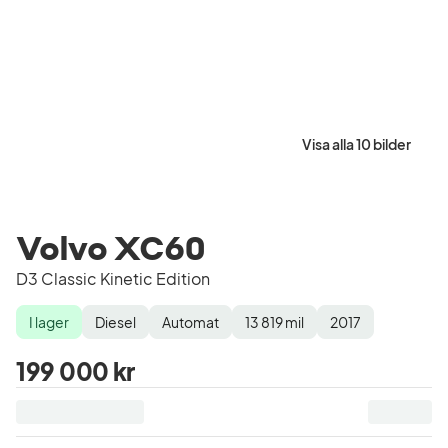
Visa alla 10 bilder
Volvo XC60
D3 Classic Kinetic Edition
I lager
Diesel
Automat
13 819
mil
2017
Lagerstatus
Drivmedel
Växellåda
Mätarställning
Modellår
199 000 kr