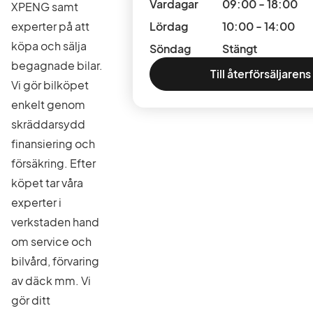
Vardagar
09:00 - 18:00
XPENG samt
experter på att
Lördag
10:00 - 14:00
köpa och sälja
Söndag
Stängt
begagnade bilar.
Till återförsäljarens
Vi gör bilköpet
enkelt genom
skräddarsydd
finansiering och
försäkring. Efter
köpet tar våra
experter i
verkstaden hand
om service och
bilvård, förvaring
av däck mm. Vi
gör ditt