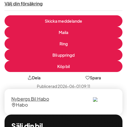
Välj din försäkring
Skicka meddelande
Maila
Ring
Bli uppringd
Köp bil
Dela
Spara
Publicerad
2026-06-01 09:11
Säljare
Säljarens
Nybergs Bil Habo
plats
Habo
Sälj din bil