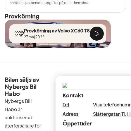
hantering av personuppgifter på deras hemsida.
Provkörning
Provkörning av Volvo XC60 T8
27 maj 2022
Bilen säljs av
Nybergs Bil
Habo
Kontakt
Nybergs Bil i
Tel
Visa telefonnum
Habo är
Adress
Slåttergatan 11
,
H
auktoriserad
Öppettider
återförsäljare för