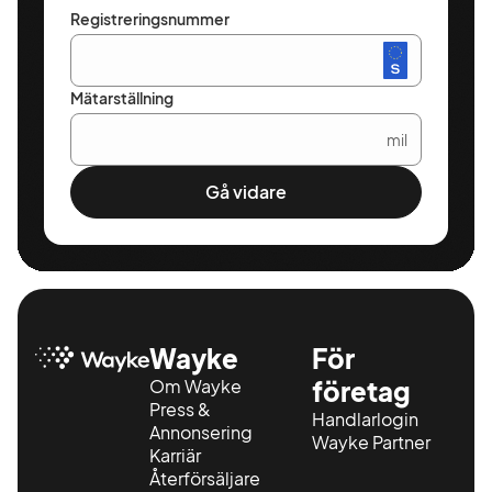
Registreringsnummer
Mätarställning
mil
Gå vidare
Wayke
För
Om Wayke
företag
Press &
Handlarlogin
Annonsering
Wayke Partner
Karriär
Återförsäljare