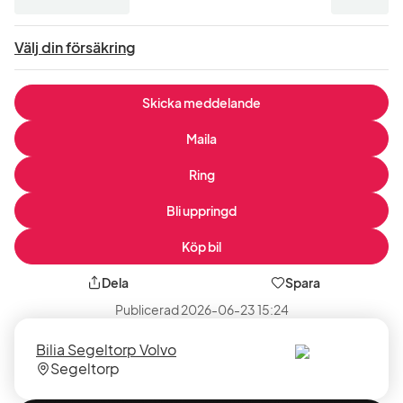
moms
:
Välj din försäkring
Skicka meddelande
Maila
Ring
Bli uppringd
Köp bil
Dela
Spara
Publicerad
2026-06-23 15:24
Säljare
Säljarens
Bilia Segeltorp Volvo
plats
Segeltorp