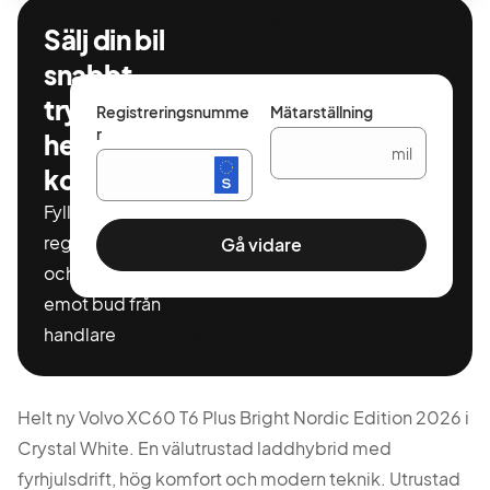
Sälj din bil
snabbt,
tryggt och
Registreringsnumme
Mätarställning
r
helt
mil
kostnadsfritt
Fyll i ditt
registeringnummer
Gå vidare
och miltal för att ta
emot bud från
handlare
Helt ny Volvo XC60 T6 Plus Bright Nordic Edition 2026 i
Crystal White. En välutrustad laddhybrid med
fyrhjulsdrift, hög komfort och modern teknik. Utrustad