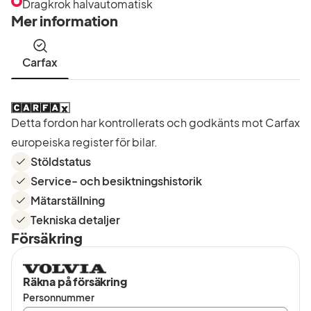
efter
Dragkrok halvautomatisk
utrustning
Mer information
i
listan
Carfax
Detta fordon har kontrollerats och godkänts mot Carfax
europeiska register för bilar.
Stöldstatus
Service- och besiktningshistorik
Mätarställning
Tekniska detaljer
Försäkring
Räkna på försäkring
Personnummer