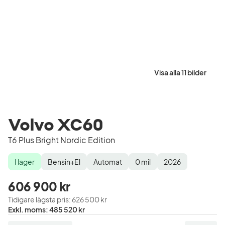
Visa alla 11 bilder
Volvo XC60
T6 Plus Bright Nordic Edition
I lager
Bensin+El
Automat
0
mil
2026
Lagerstatus
Drivmedel
Växellåda
Mätarställning
Modellår
606 900 kr
Tidigare lägsta pris
:
626 500 kr
Pris
Exkl. moms
:
485 520 kr
exklusive