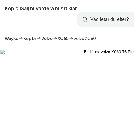
Hoppa
Köp bil
Sälj bil
Värdera bil
Artiklar
till
Skapa
Logga
huvudinnehåll
Startsida
Sök
konto
in
Wayke
Köp bil
Volvo
XC60
Volvo XC60