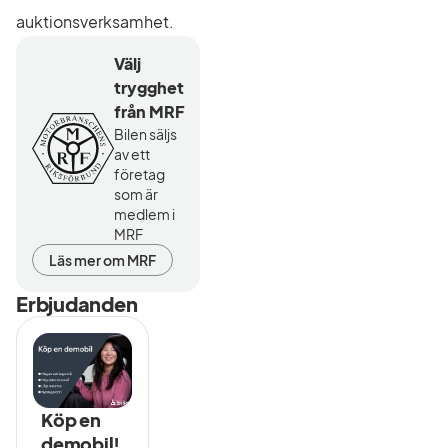
auktionsverksamhet.
Välj
trygghet
från MRF
Bilen säljs
av ett
företag
som är
medlem i
MRF
Läs mer om MRF
Erbjudanden
Köp en
demobil!