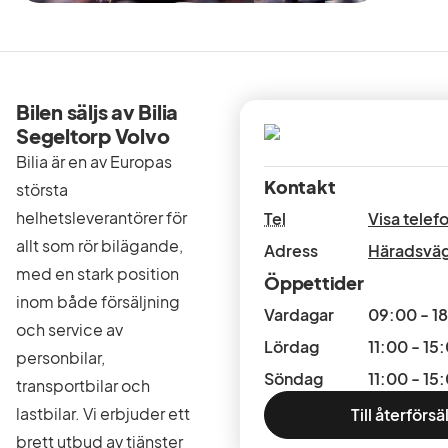
Bilen säljs av Bilia
Segeltorp Volvo
Bilia är en av Europas
Kontakt
största
helhetsleverantörer för
Tel
Visa tele
allt som rör bilägande,
Adress
Häradsvä
med en stark position
Öppettider
inom både försäljning
Vardagar
09:00 - 1
och service av
Lördag
11:00 - 15
personbilar,
Söndag
11:00 - 15
transportbilar och
lastbilar. Vi erbjuder ett
Till återförsä
brett utbud av tjänster