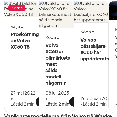
säkerhetsnivå,
till ett
Video
oslagbart
pris.
Kontakta
Välja bil
vår
Köpa bil
Provkörning
anläggning
Köpa bil
Volvos
av Volvo
direkt eller
Volvo
bästsäljare
XC60 T8
läs på vår
XC60 är
XC60 har
hemsida
bilmärkets
för att veta
uppdaterats
mer!
mest
sålda
modell
någonsin
27 maj 2022
08 juli 2025
•
•
19 februari 2025
Lästid 2 min
Lästid 2 min
•
Lästid 2 min
Vanligaste modellerna från Volvo på Wayke