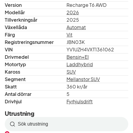
Version
Recharge T6 AWD
Modellår
2026
Tillverkningsår
2025
Växellåda
Automat
Färg
Vit
Registreringsnummer
JBN03K
VIN
YV1UZH4VXT1361062
Drivmedel
Bensin+El
Motortyp
Laddhybrid
Kaross
SUV
Segment
Mellanstor SUV
Skatt
360 kr/år
Antal dörrar
5
Drivhjul
Fyrhjulsdrift
Utrustning
Sök