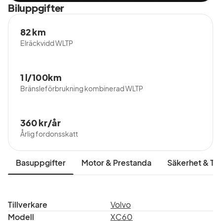
* Vi erbjuder möjligheten till förlängd garanti
Biluppgifter
* 30 dagars bytesrätt för samtliga begagnade bilar (läs
82 km
villkor på
Bilia.se
)
Elräckvidd WLTP
* El- & hybridbilar har dokumenterad batterihälsa
1 l/100km
* Bilia Total: vår helhetslösning med förmånlig
Bränsleförbrukning kombinerad WLTP
finansiering, serviceavtal & försäkring
* Carpay-kort (och/eller app) med poäng på alla köp!
360 kr/år
Årlig fordonsskatt
* Hemleverans är möjlig inom hela Sverige
* Kontakta din säljare vid frågor!
Basuppgifter
Motor & Prestanda
Säkerhet & Tr
Tillverkare
Volvo
Modell
XC60