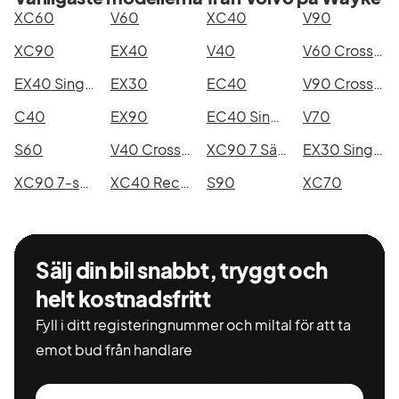
XC60
V60
XC40
V90
XC90
EX40
V40
V60 Cross Country
EX40 Single Motor Extended Range
EX30
EC40
V90 Cross Country
C40
EX90
EC40 Single Motor Extended Range
V70
S60
V40 Cross Country
XC90 7 Säten
EX30 Single Motor Extended Range
XC90 7-seater
XC40 Recharge
S90
XC70
Sälj din bil snabbt, tryggt och
helt kostnadsfritt
Fyll i ditt registeringnummer och miltal för att ta
emot bud från handlare