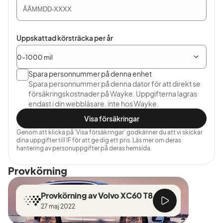
Uppskattad körsträcka per år
Spara personnummer på denna enhet
Spara personnummer på denna dator för att direkt se
försäkringskostnader på Wayke. Uppgifterna lagras
endast i din webbläsare, inte hos Wayke.
Visa försäkringar
Genom att klicka på 'Visa försäkringar' godkänner du att vi skickar
dina uppgifter till IF för att ge dig ett pris. Läs mer om deras
hantering av personuppgifter på deras hemsida.
Provkörning
Provkörning av Volvo XC60 T8
27 maj 2022