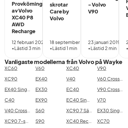
Provkörning
skrotar
- Volvo
på 24 eller
av Volvo
36
Care by
V90
månader
XC40 P8
Volvo
och en
AWD
årlig
Recharge
körsträcka
på 1000,
12 februari 2021
18 september 2024
23 januari 2019
1500,
•
Lästid 3 min
•
Lästid 1 min
•
Lästid 2 min
2000,
2500 eller
Vanligaste modellerna från Volvo på Wayke
3000 mil.
XC60
V60
XC40
V90
Du slipper
kontantinsatsen
XC90
EX40
V40
V60 Cross Country
och har en
fast
EX40 Single Motor Extended Range
EX30
EC40
V90 Cross Country
månadskostnad.
C40
EX90
EC40 Single Motor Extended Range
V70
När
avtalstiden
V40 Cross Country
S60
XC90 7 Säten
EX30 Single Motor Extended Range
löpt ut
lämnar du
XC90 7-seater
S90
XC40 Recharge
XC70
tillbaka