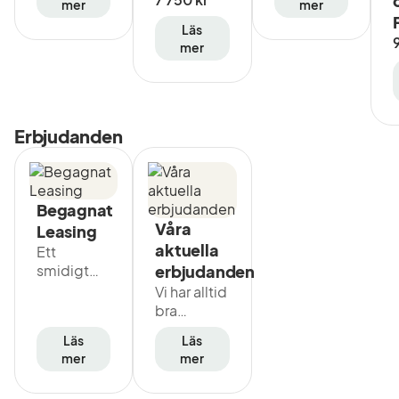
mer
mer
Läs
P
mer
Erbjudanden
Begagnat
Våra
Leasing
aktuella
Ett
smidigt
erbjudanden
bilägande
Vi har alltid
till en fast
bra
månadskostnad
erbjudanden
Läs
Läs
för dig
på nya
mer
mer
som
Volvo och
privatperson!
begagnade