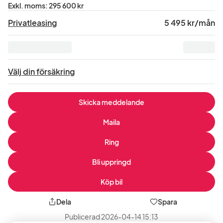
Pris
Exkl. moms
:
295 600 kr
exklusive
Privatleasing
5 495 kr/mån
moms
:
Välj din försäkring
Skicka meddelande
Maila
Ring
Bli uppringd
Köp bil
Dela
Spara
Publicerad
2026-04-14 15:13