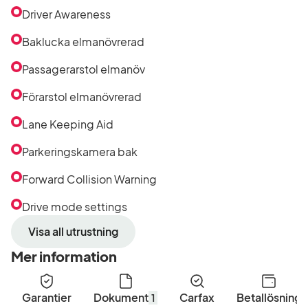
Driver Awareness
Baklucka elmanövrerad
Passagerarstol elmanöv
Förarstol elmanövrerad
Lane Keeping Aid
Parkeringskamera bak
Forward Collision Warning
Drive mode settings
Visa all utrustning
Mer information
Garantier
Dokument
Carfax
Betallösning
1