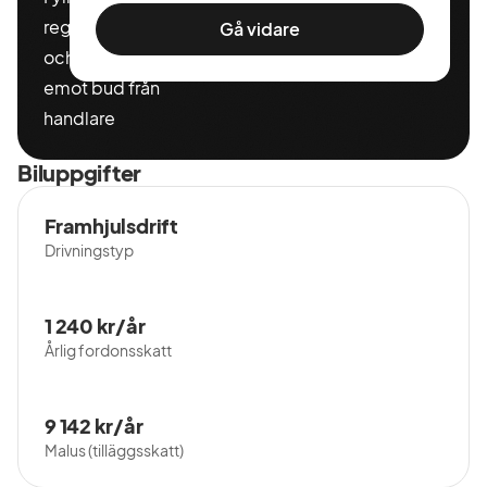
registeringnummer
Gå vidare
och miltal för att ta
emot bud från
handlare
Biluppgifter
Framhjulsdrift
Drivningstyp
1 240 kr/år
Årlig fordonsskatt
9 142 kr/år
Malus (tilläggsskatt)