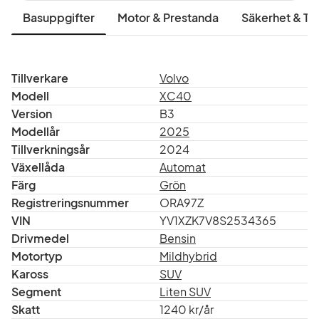
Basuppgifter
Motor & Prestanda
Säkerhet & Tr
Tillverkare
Volvo
Modell
XC40
Version
B3
Modellår
2025
Tillverkningsår
2024
Växellåda
Automat
Färg
Grön
Registreringsnummer
ORA97Z
VIN
YV1XZK7V8S2534365
Drivmedel
Bensin
Motortyp
Mildhybrid
Kaross
SUV
Segment
Liten SUV
Skatt
1240 kr/år