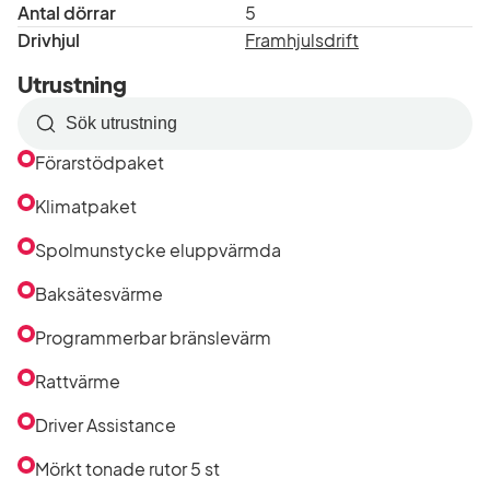
Antal dörrar
5
Drivhjul
Framhjulsdrift
Utrustning
Sök
efter
Förarstödpaket
utrustning
i
Klimatpaket
listan
Spolmunstycke eluppvärmda
Baksätesvärme
Programmerbar bränslevärm
Rattvärme
Driver Assistance
Mörkt tonade rutor 5 st