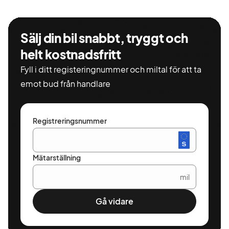
bilen och
kan enkelt
privatleasa
Sälj din bil snabbt, tryggt och
en ny bil
igen.
helt kostnadsfritt
Fyll i ditt registeringnummer och miltal för att ta
emot bud från handlare
Registreringsnummer
Mätarställning
mil
Gå vidare