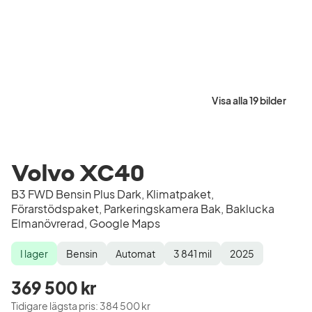
Visa alla 19 bilder
Volvo XC40
B3 FWD Bensin Plus Dark, Klimatpaket,
Förarstödspaket, Parkeringskamera Bak, Baklucka
Elmanövrerad, Google Maps
I lager
Bensin
Automat
3 841
mil
2025
Lagerstatus
Drivmedel
Växellåda
Mätarställning
Modellår
369 500 kr
Tidigare lägsta pris
:
384 500 kr