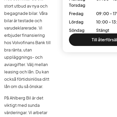
Torsdag
stort utbud av nya och
begagnade bilar. Våra
Fredag
09:00 - 1
bilar är testade och
Lördag
10:00 - 13
varudeklarerade. Vi
Söndag
Stängt
erbjuder finansiering
Till återförsä
hos Volvofinans Bank till
bra ränta, utan
uppläggnings- och
aviavgifter. Välj mellan
leasing och lån. Du kan
också förtidsinlösa ditt
lån om du så önskar.
På Ahlberg Bil är det
viktigt med sunda
värderingar. Vi arbetar