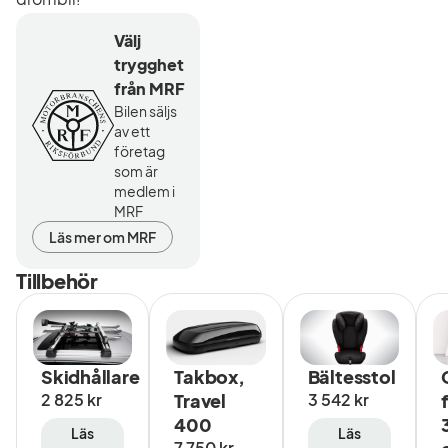
Välj
trygghet
från MRF
Bilen säljs
av ett
företag
som är
medlem i
MRF
Läs mer om MRF
Tillbehör
Skidhållare
Takbox,
Bältesstol
Pris
Pris
2 825 kr
Travel
3 542 kr
400
Läs
Läs
Pris
7 750 kr