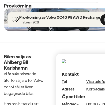
Provkörning
Provkörning av Volvo XC40 P8 AWD Recharge
11 februari 2021
Bilen säljs av
Ahlberg Bil
Karlshamn
Vi är auktoriserade
Kontakt
återförsäljare för Volvo
Tel
Visa tele
och vi säljer även
Adress
Korpadals
begagnade bilar.
Öppettider
Hos oss hittar du ett
Måndag–
09:00 - 1