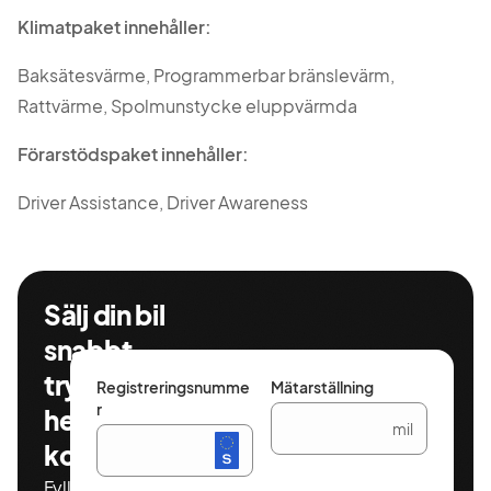
Klimatpaket innehåller:
Baksätesvärme, Programmerbar bränslevärm,
Rattvärme, Spolmunstycke eluppvärmda
Förarstödspaket innehåller:
Driver Assistance, Driver Awareness
Sälj din bil
snabbt,
tryggt och
Registreringsnumme
Mätarställning
r
helt
mil
kostnadsfritt
Fyll i ditt