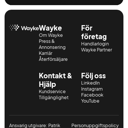
Wayke
För
Om Wayke
företag
Press &
Handlarlogin
Annonsering
Wayke Partner
Karriär
Återförsäljare
Kontakt &
Följ oss
Hjälp
LinkedIn
Instagram
Kundservice
Facebook
Tillgänglighet
YouTube
Ansvarig utgivare: Patrik
Personuppgiftspolicy