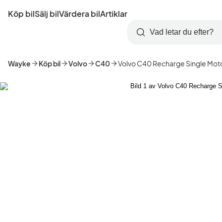
Hoppa
Köp bil
Sälj bil
Värdera bil
Artiklar
till
Skapa
Logga
huvudinnehåll
Startsida
Sök
konto
in
Wayke
Köp bil
Volvo
C40
Volvo C40 Recharge Single Mot