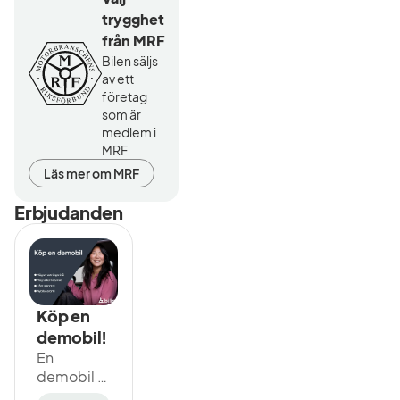
trygghet
från MRF
Bilen säljs
av ett
företag
som är
medlem i
MRF
Läs mer om MRF
Erbjudanden
Köp en
demobil!
En
demobil är
perfekt för