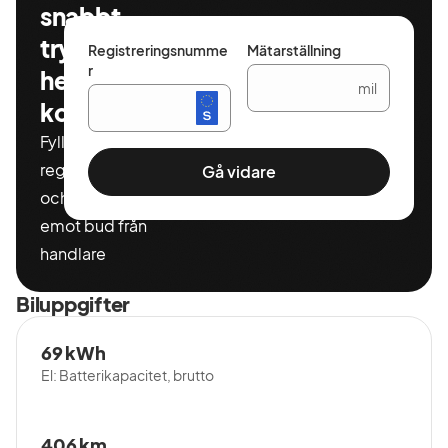
snabbt,
tryggt och
Registreringsnumme
Mätarställning
r
helt
mil
kostnadsfritt
Fyll i ditt
registeringnummer
Gå vidare
och miltal för att ta
emot bud från
handlare
Biluppgifter
69 kWh
El: Batterikapacitet, brutto
406 km