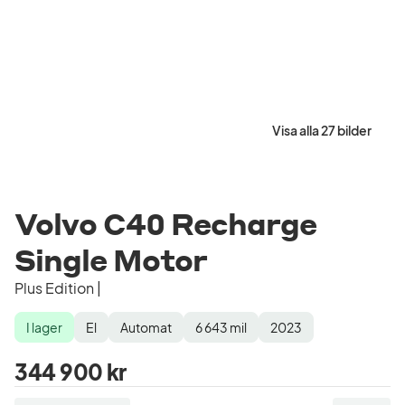
Visa alla 27 bilder
Volvo C40 Recharge
Single Motor
Plus Edition |
I lager
El
Automat
6 643
mil
2023
Lagerstatus
Drivmedel
Växellåda
Mätarställning
Modellår
344 900 kr