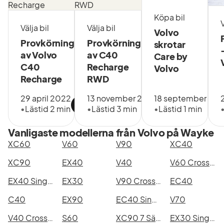
pris.
Kontakta
Köpa bil
V
vår
Välja bil
Välja bil
Volvo
anläggning
Provkörning
Provkörning
skrotar
direkt eller
av Volvo
av C40
Care by
läs på vår
C40
Recharge
hemsida
Volvo
för att veta
Recharge
RWD
mer!
29 april 2022
13 november 2023
18 september 20
•
Lästid 2 min
•
Lästid 3 min
•
Lästid 1 min
Vanligaste modellerna från Volvo på Wayke
XC60
V60
V90
XC40
XC90
EX40
V40
V60 Cross Country
EX40 Single Motor Extended Range
EX30
V90 Cross Country
EC40
C40
EX90
EC40 Single Motor Extended Range
V70
V40 Cross Country
S60
XC90 7 Säten
EX30 Single Motor Extended Range