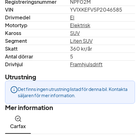
Registreringsnummer
NPF02M
VIN
YV1XKEFV5P2046585
Drivmedel
El
Motortyp
Elektrisk
Kaross
SUV
Segment
Liten SUV
Skatt
360 kr/år
Antal dörrar
5
Drivhjul
Framhjulsdrift
Utrustning
Det finns ingen utrustning listad för denna bil. Kontakta
säljaren för mer information.
Mer information
Carfax