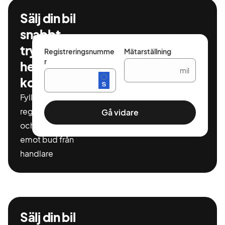
Sälj din bil
snabbt,
tryggt och
Registreringsnumme
Mätarställning
r
helt
mil
kostnadsfritt
Fyll i ditt
registeringnummer
Gå vidare
och miltal för att ta
emot bud från
handlare
Sälj din bil