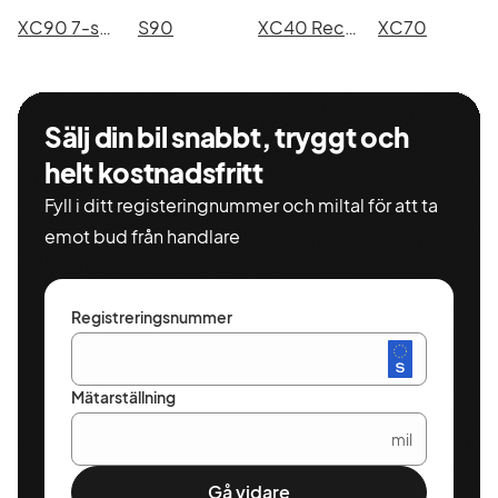
XC90 7-seater
S90
XC40 Recharge
XC70
Sälj din bil snabbt, tryggt och
helt kostnadsfritt
Fyll i ditt registeringnummer och miltal för att ta
emot bud från handlare
Registreringsnummer
Mätarställning
mil
Gå vidare