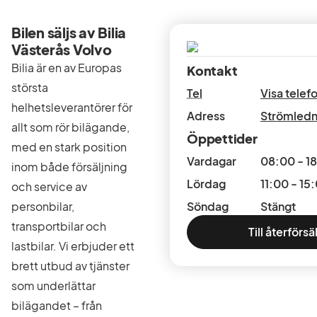
Bilen säljs av Bilia
Västerås Volvo
Bilia är en av Europas
Kontakt
största
Tel
Visa tele
helhetsleverantörer för
Adress
Strömledn
allt som rör bilägande,
Öppettider
med en stark position
Vardagar
08:00 - 1
inom både försäljning
Lördag
11:00 - 15
och service av
personbilar,
Söndag
Stängt
transportbilar och
Till återförsä
lastbilar. Vi erbjuder ett
brett utbud av tjänster
som underlättar
bilägandet – från