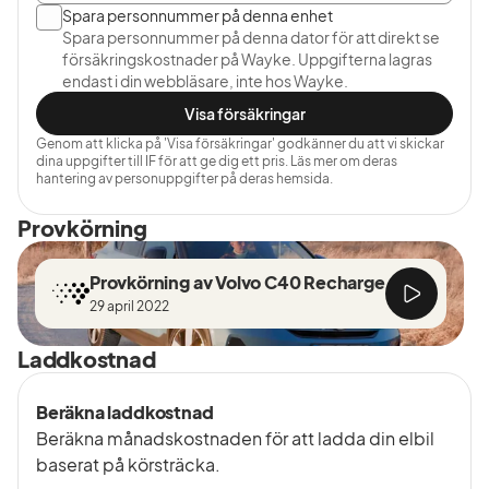
Spara personnummer på denna enhet
Spara personnummer på denna dator för att direkt se
försäkringskostnader på Wayke. Uppgifterna lagras
endast i din webbläsare, inte hos Wayke.
Visa försäkringar
Genom att klicka på 'Visa försäkringar' godkänner du att vi skickar
dina uppgifter till IF för att ge dig ett pris. Läs mer om deras
hantering av personuppgifter på deras hemsida.
Provkörning
Provkörning av Volvo C40 Recharge
29 april 2022
Laddkostnad
Beräkna laddkostnad
Beräkna månadskostnaden för att ladda din elbil
baserat på körsträcka.