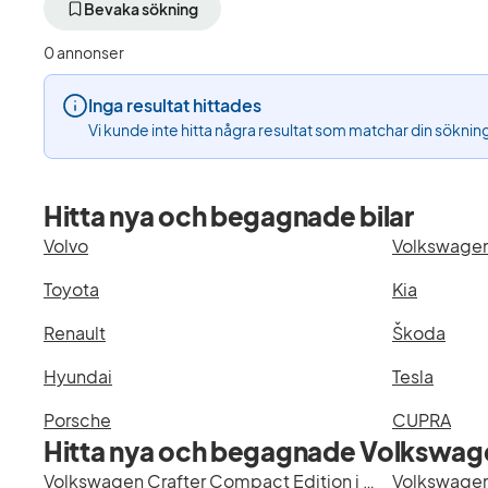
aktivt
aktivt
Bevaka sökning
filter
filter
Gävle
Volkswagen
0 annonser
+50
(Tillverkare)
km
Inga resultat hittades
(Plats)
Vi kunde inte hitta några resultat som matchar din söknin
Hitta nya och begagnade bilar
Volvo
Volkswage
Toyota
Kia
Renault
Škoda
Hyundai
Tesla
Porsche
CUPRA
Hitta nya och begagnade Volkswage
Volkswagen Crafter Compact Edition i Stockholm