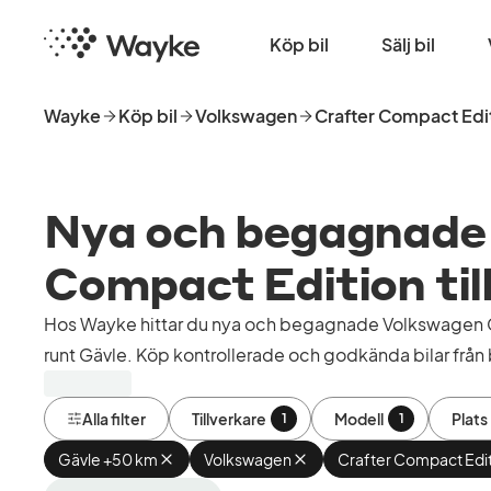
Hoppa
Startsida
till
Köp bil
Sälj bil
huvudinnehåll
Wayke
Köp bil
Volkswagen
Crafter Compact Edi
Nya och begagnade
Compact Edition till
Hos Wayke hittar du nya och begagnade Volkswagen C
runt Gävle. Köp kontrollerade och godkända bilar från b
Alla filter
Tillverkare
Modell
Plats
1
1
Gävle +50 km
Ta
Volkswagen
Ta
Crafter Compact Edi
bort
bort