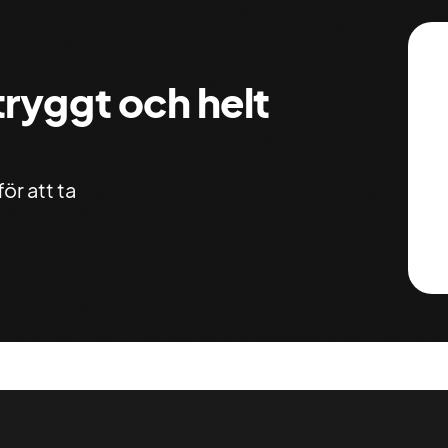
 tryggt och helt
ör att ta