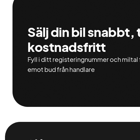
Sälj din bil snabbt,
kostnadsfritt
Fyll i ditt registeringnummer och miltal f
emot bud från handlare