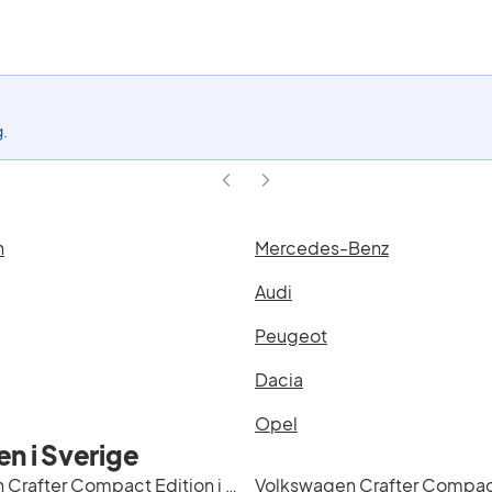
aktivt
filter
Crafter
Compact
Edition
(Modell)
g.
n
Mercedes-Benz
Audi
Peugeot
Dacia
Opel
n i Sverige
Volkswagen Crafter Compact Edition i Göteborg