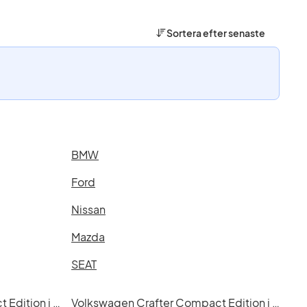
Sortera efter
senaste
BMW
Ford
Nissan
Mazda
SEAT
Volkswagen Crafter Compact Edition i Helsingborg
Volkswagen Crafter Compact Edition i Jönköping