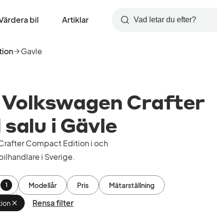
Värdera bil
Artiklar
Sök
tion
Gavle
 Volkswagen Crafter
 salu i Gävle
rafter Compact Edition i och
ilhandlare i Sverige.
Modellår
Pris
Mätarställning
1
Rensa filter
tion
Ta
bort