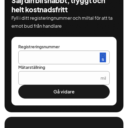
Sälj din bil snabbt, tryggt och
helt kostnadsfritt
Fyll i ditt registeringnummer och miltal för att ta
emot bud från handlare
Registreringsnummer
Mätarställning
mil
Gå vidare