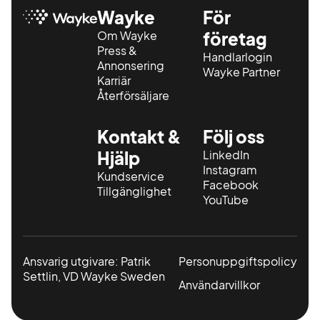
Wayke
För
Om Wayke
företag
Press &
Handlarlogin
Annonsering
Wayke Partner
Karriär
Återförsäljare
Kontakt &
Följ oss
Hjälp
LinkedIn
Instagram
Kundservice
Facebook
Tillgänglighet
YouTube
Ansvarig utgivare: Patrik
Personuppgiftspolicy
Settlin, VD Wayke Sweden
Användarvillkor