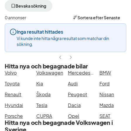
bort
bort
aktivt
aktivt
Bevaka sökning
filter
filter
Nyköping
Volkswagen
0 annonser
Sortera efter
Senaste
+50
(Tillverkare)
km
Inga resultat hittades
(Plats)
Vi kunde inte hitta några resultat som matchar din
sökning.
Hitta nya och begagnade bilar
Volvo
Volkswagen
Mercedes-Benz
BMW
Toyota
Kia
Audi
Ford
Renault
Škoda
Peugeot
Nissan
Hyundai
Tesla
Dacia
Mazda
Porsche
CUPRA
Opel
SEAT
Hitta nya och begagnade Volkswagen i
Sverige