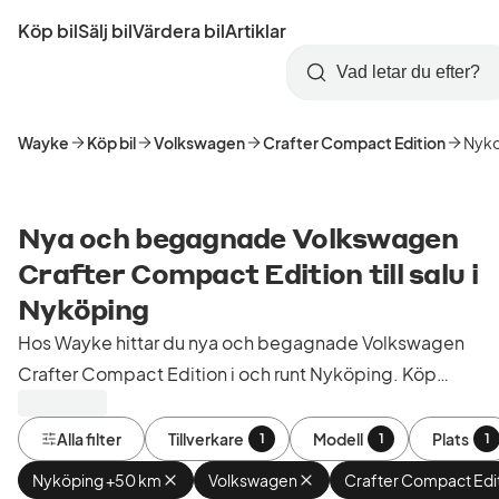
Hoppa
Köp bil
Sälj bil
Värdera bil
Artiklar
till
Skapa
Logga
huvudinnehåll
Startsida
Sök
konto
in
Wayke
Köp bil
Volkswagen
Crafter Compact Edition
Nyko
Nya och begagnade Volkswagen
Crafter Compact Edition till salu i
Nyköping
Hos Wayke hittar du nya och begagnade Volkswagen
Crafter Compact Edition i och runt Nyköping. Köp
kontrollerade och godkända bilar från bilhandlare i
Sverige.
Alla filter
Tillverkare
Modell
Plats
1
1
1
Nyköping +50 km
Ta
Volkswagen
Ta
Crafter Compact Edi