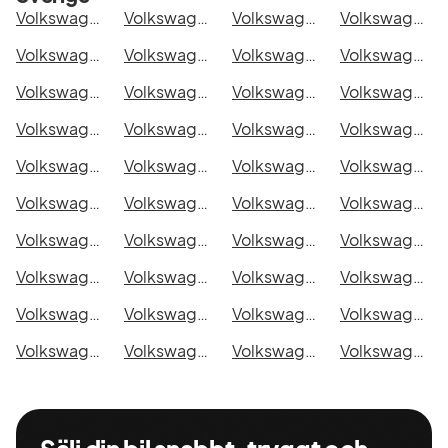
Volkswagen Crafter Compact Edition i Stockholm
Volkswagen Crafter Compact Edition i Göteborg
Volkswagen Crafter Compact Edition i Helsingborg
Volkswagen Crafter Compact Edition i Jönköping
Volkswagen Crafter Compact Edition i Malmö
Volkswagen Crafter Compact Edition i Örebro
Volkswagen Crafter Compact Edition i Norrköping
Volkswagen Crafter Compact Edition i Linköping
Volkswagen Crafter Compact Edition i Uppsala
Volkswagen Crafter Compact Edition i Västerås
Volkswagen Crafter Compact Edition i Halmstad
Volkswagen Crafter Compact Edition i Växjö
Volkswagen Crafter Compact Edition i Eskilstuna
Volkswagen Crafter Compact Edition i Kalmar
Volkswagen Crafter Compact Edition i Karlskrona
Volkswagen Crafter Compact Edition i Karlstad
Volkswagen Crafter Compact Edition i Kristianstad
Volkswagen Crafter Compact Edition i Sundsvall
Volkswagen Crafter Compact Edition i Umeå
Volkswagen Crafter Compact Edition i Varberg
Volkswagen Crafter Compact Edition i Borås
Volkswagen Crafter Compact Edition i Falkenberg
Volkswagen Crafter Compact Edition i Gävle
Volkswagen Crafter Compact Edition i Luleå
Volkswagen Crafter Compact Edition i Lund
Volkswagen Crafter Compact Edition i Mönsterås
Volkswagen Crafter Compact Edition i Uddevalla
Volkswagen Crafter Compact Edition i Västervik
Volkswagen Crafter Compact Edition i Ystad
Volkswagen Crafter Compact Edition i Östersund
Volkswagen Crafter Compact Edition i Borlänge
Volkswagen Crafter Compact Edition i Kiruna
Volkswagen Crafter Compact Edition i Nyköping
Volkswagen Crafter Compact Edition i Oskarshamn
Volkswagen Crafter Compact Edition i Sigtuna
Volkswagen Crafter Compact Edition i Skellefteå
Volkswagen Crafter Compact Edition i Skövde
Volkswagen Crafter Compact Edition i Trollhättan
Volkswagen Crafter Compact Edition i Alingsås
Volkswagen Crafter Compact Edition i Båstad