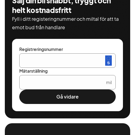
Sälj din bil snabbt, tryggt och
helt kostnadsfritt
Fyll i ditt registeringnummer och miltal för att ta
emot bud från handlare
Registreringsnummer
Mätarställning
mil
Gå vidare