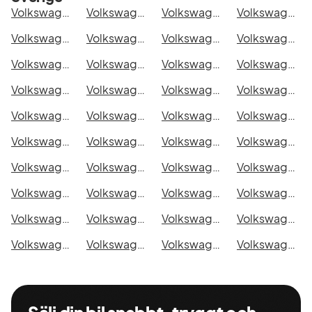
Volkswagen Crafter Compact Edition i Stockholm
Volkswagen Crafter Compact Edition i Göteborg
Volkswagen Crafter Compact Edition i Helsingborg
Volkswagen Crafter Compact Edition i Jönköping
Volkswagen Crafter Compact Edition i Malmö
Volkswagen Crafter Compact Edition i Örebro
Volkswagen Crafter Compact Edition i Norrköping
Volkswagen Crafter Compact Edition i Linköping
Volkswagen Crafter Compact Edition i Uppsala
Volkswagen Crafter Compact Edition i Västerås
Volkswagen Crafter Compact Edition i Halmstad
Volkswagen Crafter Compact Edition i Växjö
Volkswagen Crafter Compact Edition i Eskilstuna
Volkswagen Crafter Compact Edition i Kalmar
Volkswagen Crafter Compact Edition i Karlskrona
Volkswagen Crafter Compact Edition i Karlstad
Volkswagen Crafter Compact Edition i Kristianstad
Volkswagen Crafter Compact Edition i Sundsvall
Volkswagen Crafter Compact Edition i Umeå
Volkswagen Crafter Compact Edition i Varberg
Volkswagen Crafter Compact Edition i Borås
Volkswagen Crafter Compact Edition i Falkenberg
Volkswagen Crafter Compact Edition i Gävle
Volkswagen Crafter Compact Edition i Luleå
Volkswagen Crafter Compact Edition i Lund
Volkswagen Crafter Compact Edition i Mönsterås
Volkswagen Crafter Compact Edition i Uddevalla
Volkswagen Crafter Compact Edition i Västervik
Volkswagen Crafter Compact Edition i Ystad
Volkswagen Crafter Compact Edition i Östersund
Volkswagen Crafter Compact Edition i Borlänge
Volkswagen Crafter Compact Edition i Kiruna
Volkswagen Crafter Compact Edition i Nyköping
Volkswagen Crafter Compact Edition i Oskarshamn
Volkswagen Crafter Compact Edition i Sigtuna
Volkswagen Crafter Compact Edition i Skellefteå
Volkswagen Crafter Compact Edition i Skövde
Volkswagen Crafter Compact Edition i Trollhättan
Volkswagen Crafter Compact Edition i Alingsås
Volkswagen Crafter Compact Edition i Båstad