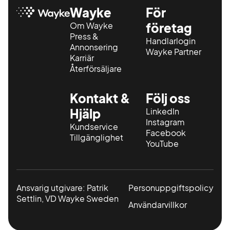
Wayke
För
Om Wayke
företag
Press &
Handlarlogin
Annonsering
Wayke Partner
Karriär
Återförsäljare
Kontakt &
Följ oss
Hjälp
LinkedIn
Instagram
Kundservice
Facebook
Tillgänglighet
YouTube
Ansvarig utgivare: Patrik
Personuppgiftspolicy
Settlin, VD Wayke Sweden
Användarvillkor