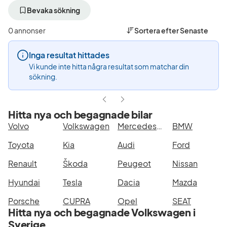
bort
bort
aktivt
aktivt
Bevaka sökning
filter
filter
Trollhättan
Volkswagen
0 annonser
Sortera efter
Senaste
+50
(Tillverkare)
km
Inga resultat hittades
(Plats)
Vi kunde inte hitta några resultat som matchar din
sökning.
Hitta nya och begagnade bilar
Volvo
Volkswagen
Mercedes-Benz
BMW
Toyota
Kia
Audi
Ford
Renault
Škoda
Peugeot
Nissan
Hyundai
Tesla
Dacia
Mazda
Porsche
CUPRA
Opel
SEAT
Hitta nya och begagnade Volkswagen i
Sverige