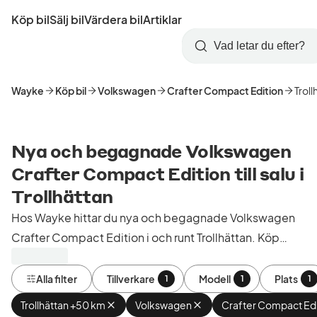
Hoppa
Köp bil
Sälj bil
Värdera bil
Artiklar
till
Skapa
Logga
huvudinnehåll
Startsida
Sök
konto
in
Wayke
Köp bil
Volkswagen
Crafter Compact Edition
Troll
Nya och begagnade Volkswagen
Crafter Compact Edition till salu i
Trollhättan
Hos Wayke hittar du nya och begagnade Volkswagen
Crafter Compact Edition i och runt Trollhättan. Köp
kontrollerade och godkända bilar från bilhandlare i
Sverige.
Alla filter
Tillverkare
Modell
Plats
1
1
1
Trollhättan +50 km
Ta
Volkswagen
Ta
Crafter Compact Edi