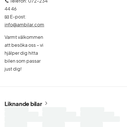
📞 Telefon: 072-234
44 46
📧 E-post:
info@ambilar.com
Varmt välkommen
att besöka oss – vi
hjälper dig hitta
bilen som passar
just dig!
Liknande bilar
Laddar
Laddar
Laddar
sökresultat...
sökresultat...
sökresultat...