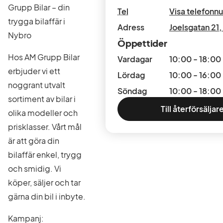
Grupp Bilar – din
Tel
Visa telefon
trygga bilaffär i
Adress
Joelsgatan 21
,
Nybro
Öppettider
Hos AM Grupp Bilar
Vardagar
10:00 - 18:00
erbjuder vi ett
Lördag
10:00 - 16:00
noggrant utvalt
Söndag
10:00 - 18:00
sortiment av bilar i
Till återförsäljar
olika modeller och
prisklasser. Vårt mål
är att göra din
bilaffär enkel, trygg
och smidig. Vi
köper, säljer och tar
gärna din bil i inbyte.
Kampanj: