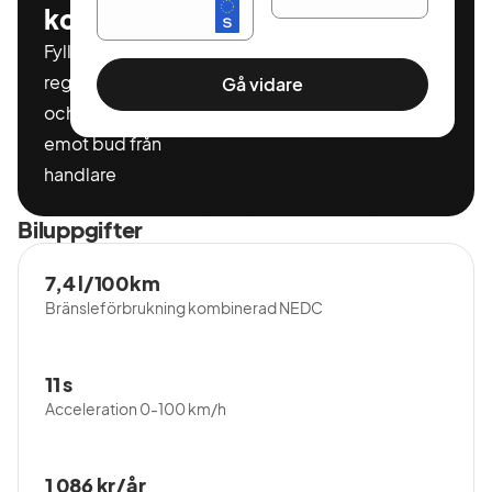
kostnadsfritt
Fyll i ditt
registeringnummer
Gå vidare
och miltal för att ta
emot bud från
handlare
Biluppgifter
7,4 l/100km
Bränsleförbrukning kombinerad NEDC
11 s
Acceleration 0-100 km/h
1 086 kr/år