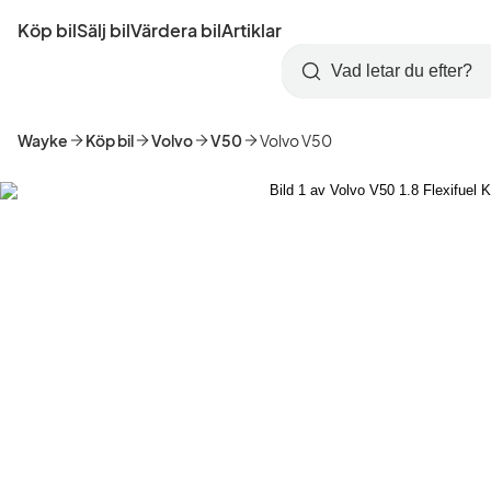
Hoppa
Köp bil
Sälj bil
Värdera bil
Artiklar
till
Skapa
Logga
huvudinnehåll
Startsida
Sök
konto
in
Wayke
Köp bil
Volvo
V50
Volvo V50