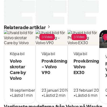
Relaterade artiklar
Video
Video
Köpa bil
Välja bil
Välja bil
V
Volvo
Provkörning
Provkörning
skrotar
- Volvo
Volvo
Care by
V90
EX30
Volvo
18 september 2024
23 januari 2019
23 februari 2024
•
Lästid 1 min
•
Lästid 2 min
•
Lästid 6 min
Vanligaste modellerna från Volvo på Wayke