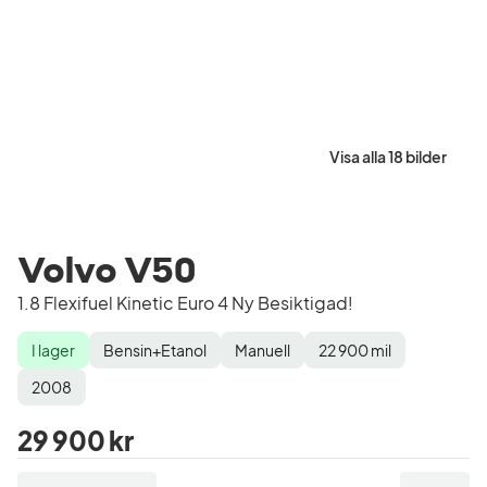
Visa alla 18 bilder
Volvo V50
1.8 Flexifuel Kinetic Euro 4 Ny Besiktigad!
I lager
Bensin+Etanol
Manuell
22 900
mil
Lagerstatus
Drivmedel
Växellåda
Mätarställning
Modellår
2008
29 900 kr