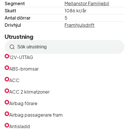
Segment
Mellanstor Familjebil
Skatt
1086 kr/år
Antal dörrar
5
Drivhjul
Framhjulsdrift
Utrustning
Sök
efter
12V-UTTAG
utrustning
i
ABS-bromsar
listan
ACC
ACC 2 klimatzoner
Airbag förare
Airbag passagerare fram
Antisladd