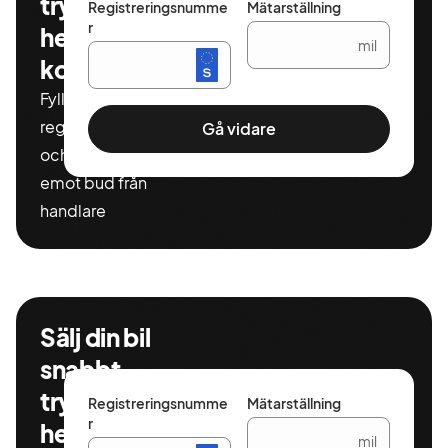
tryggt och
Registreringsnumme
Mätarställning
r
helt
mil
kostnadsfritt
Fyll i ditt
registeringnummer
Gå vidare
och miltal för att ta
emot bud från
handlare
Sälj din bil
snabbt,
tryggt och
Registreringsnumme
Mätarställning
r
helt
mil