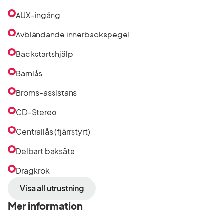
AUX-ingång
Avbländande innerbackspegel
Backstartshjälp
Barnlås
Broms-assistans
CD-Stereo
Centrallås (fjärrstyrt)
Delbart baksäte
Dragkrok
Visa all utrustning
Mer information