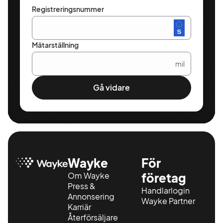
Registreringsnummer
Mätarställning
mil
Gå vidare
Wayke
För
Om Wayke
företag
Press &
Handlarlogin
Annonsering
Wayke Partner
Karriär
Återförsäljare