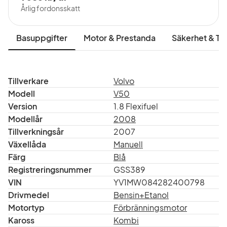
Årlig fordonsskatt
Basuppgifter
Motor & Prestanda
Säkerhet & Tr
Tillverkare
Volvo
Modell
V50
Version
1.8 Flexifuel
Modellår
2008
Tillverkningsår
2007
Växellåda
Manuell
Färg
Blå
Registreringsnummer
GSS389
VIN
YV1MW084282400798
Drivmedel
Bensin+Etanol
Motortyp
Förbränningsmotor
Kaross
Kombi