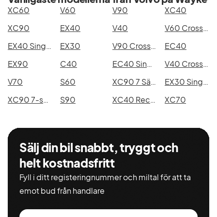
XC60
V60
V90
XC40
XC90
EX40
V40
V60 Cross Country
EX40 Single Motor Extended Range
EX30
V90 Cross Country
EC40
EX90
C40
EC40 Single Motor Extended Range
V40 Cross Country
V70
S60
XC90 7 Säten
EX30 Single Motor Extended Range
XC90 7-seater
S90
XC40 Recharge
XC70
Sälj din bil snabbt, tryggt och
helt kostnadsfritt
Fyll i ditt registeringnummer och miltal för att ta
emot bud från handlare