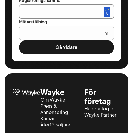
Registreringsnummer
Mätarställning
mil
Gå vidare
Wayke
För
Om Wayke
företag
Press &
Handlarlogin
Annonsering
Wayke Partner
Karriär
Återförsäljare