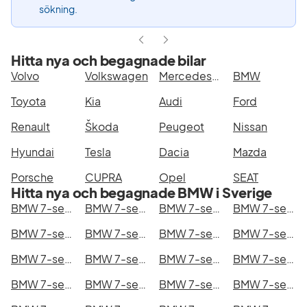
sökning.
Hitta nya och begagnade bilar
Volvo
Volkswagen
Mercedes-Benz
BMW
Toyota
Kia
Audi
Ford
Renault
Škoda
Peugeot
Nissan
Hyundai
Tesla
Dacia
Mazda
Porsche
CUPRA
Opel
SEAT
Hitta nya och begagnade BMW i Sverige
BMW 7-serie i Stockholm
BMW 7-serie i Göteborg
BMW 7-serie i Helsingborg
BMW 7-serie i Jönköping
BMW 7-serie i Malmö
BMW 7-serie i Örebro
BMW 7-serie i Norrköping
BMW 7-serie i Linköping
BMW 7-serie i Uppsala
BMW 7-serie i Västerås
BMW 7-serie i Halmstad
BMW 7-serie i Växjö
BMW 7-serie i Eskilstuna
BMW 7-serie i Kalmar
BMW 7-serie i Karlskrona
BMW 7-serie i Karlstad