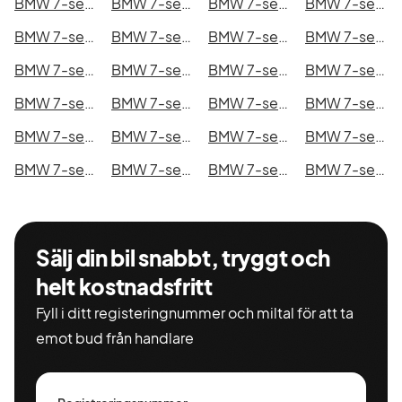
BMW 7-serie i Kristianstad
BMW 7-serie i Sundsvall
BMW 7-serie i Umeå
BMW 7-serie i Varberg
BMW 7-serie i Borås
BMW 7-serie i Falkenberg
BMW 7-serie i Gävle
BMW 7-serie i Luleå
BMW 7-serie i Lund
BMW 7-serie i Mönsterås
BMW 7-serie i Uddevalla
BMW 7-serie i Västervik
BMW 7-serie i Ystad
BMW 7-serie i Östersund
BMW 7-serie i Borlänge
BMW 7-serie i Kiruna
BMW 7-serie i Nyköping
BMW 7-serie i Oskarshamn
BMW 7-serie i Sigtuna
BMW 7-serie i Skellefteå
BMW 7-serie i Skövde
BMW 7-serie i Trollhättan
BMW 7-serie i Alingsås
BMW 7-serie i Båstad
Sälj din bil snabbt, tryggt och
helt kostnadsfritt
Fyll i ditt registeringnummer och miltal för att ta
emot bud från handlare