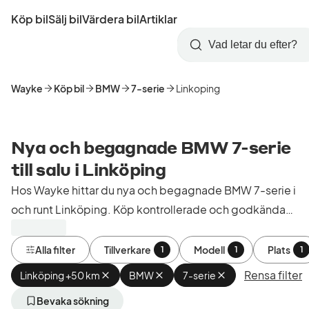
Hoppa
Köp bil
Sälj bil
Värdera bil
Artiklar
till
Skapa
Logga
huvudinnehåll
Startsida
Sök
konto
in
Wayke
Köp bil
BMW
7-serie
Linkoping
Nya och begagnade BMW 7-serie
till salu i Linköping
Hos Wayke hittar du nya och begagnade BMW 7-serie i
och runt Linköping. Köp kontrollerade och godkända
bilar från bilhandlare i Sverige.
Alla filter
Tillverkare
Modell
Plats
1
1
1
Rensa filter
Linköping +50 km
Ta
BMW
Ta
7-serie
Ta
bort
bort
bort
aktivt
aktivt
aktivt
Bevaka sökning