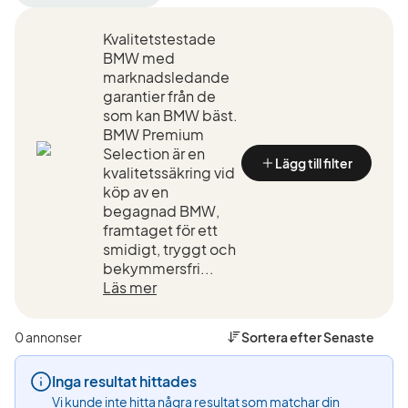
filter
filter
filter
Linköping
BMW
7-
Kvalitetstestade
+50
(Tillverkare)
serie
km
(Modell)
BMW med
(Plats)
marknadsledande
garantier från de
som kan BMW bäst.
BMW Premium
Selection är en
Lägg till filter
kvalitetssäkring vid
köp av en
begagnad BMW,
framtaget för ett
smidigt, tryggt och
bekymmersfri...
Läs mer
0 annonser
Sortera efter
Senaste
Inga resultat hittades
Vi kunde inte hitta några resultat som matchar din