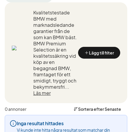
filter
filter
filter
Skellefteå
BMW
7-
Kvalitetstestade
+50
(Tillverkare)
serie
km
(Modell)
BMW med
(Plats)
marknadsledande
garantier från de
som kan BMW bäst.
BMW Premium
Selection är en
Lägg till filter
kvalitetssäkring vid
köp av en
begagnad BMW,
framtaget för ett
smidigt, tryggt och
bekymmersfri...
Läs mer
0 annonser
Sortera efter
Senaste
Inga resultat hittades
Vi kunde inte hitta några resultat som matchar din