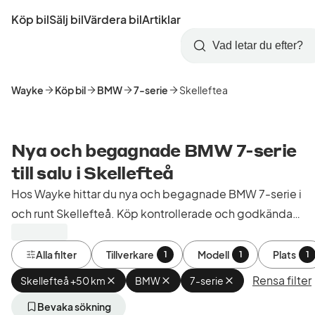
Hoppa
Köp bil
Sälj bil
Värdera bil
Artiklar
till
Skapa
Logga
huvudinnehåll
Startsida
Sök
konto
in
Wayke
Köp bil
BMW
7-serie
Skelleftea
Nya och begagnade BMW 7-serie
till salu i Skellefteå
Hos Wayke hittar du nya och begagnade BMW 7-serie i
och runt Skellefteå. Köp kontrollerade och godkända
bilar från bilhandlare i Sverige.
Alla filter
Tillverkare
Modell
Plats
1
1
1
Rensa filter
Skellefteå +50 km
Ta
BMW
Ta
7-serie
Ta
bort
bort
bort
aktivt
aktivt
aktivt
Bevaka sökning