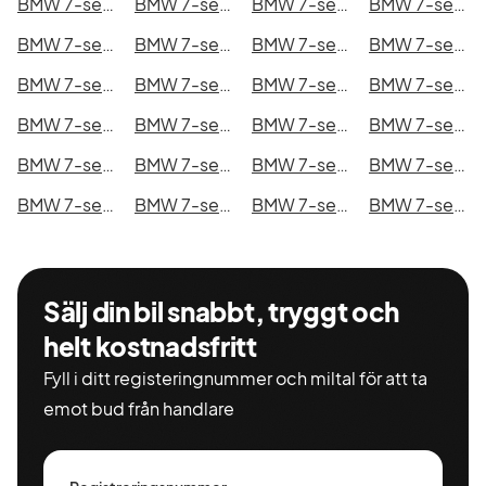
BMW 7-serie i Kristianstad
BMW 7-serie i Sundsvall
BMW 7-serie i Umeå
BMW 7-serie i Varberg
BMW 7-serie i Borås
BMW 7-serie i Falkenberg
BMW 7-serie i Gävle
BMW 7-serie i Luleå
BMW 7-serie i Lund
BMW 7-serie i Mönsterås
BMW 7-serie i Uddevalla
BMW 7-serie i Västervik
BMW 7-serie i Ystad
BMW 7-serie i Östersund
BMW 7-serie i Borlänge
BMW 7-serie i Kiruna
BMW 7-serie i Nyköping
BMW 7-serie i Oskarshamn
BMW 7-serie i Sigtuna
BMW 7-serie i Skellefteå
BMW 7-serie i Skövde
BMW 7-serie i Trollhättan
BMW 7-serie i Alingsås
BMW 7-serie i Båstad
Sälj din bil snabbt, tryggt och
helt kostnadsfritt
Fyll i ditt registeringnummer och miltal för att ta
emot bud från handlare