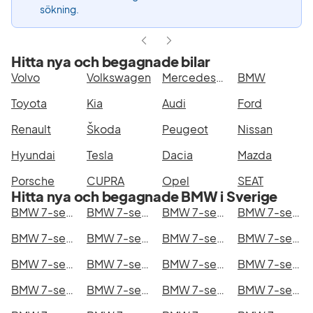
sökning.
Hitta nya och begagnade bilar
Volvo
Volkswagen
Mercedes-Benz
BMW
Toyota
Kia
Audi
Ford
Renault
Škoda
Peugeot
Nissan
Hyundai
Tesla
Dacia
Mazda
Porsche
CUPRA
Opel
SEAT
Hitta nya och begagnade BMW i Sverige
BMW 7-serie i Stockholm
BMW 7-serie i Göteborg
BMW 7-serie i Helsingborg
BMW 7-serie i Jönköping
BMW 7-serie i Malmö
BMW 7-serie i Örebro
BMW 7-serie i Norrköping
BMW 7-serie i Linköping
BMW 7-serie i Uppsala
BMW 7-serie i Västerås
BMW 7-serie i Halmstad
BMW 7-serie i Växjö
BMW 7-serie i Eskilstuna
BMW 7-serie i Kalmar
BMW 7-serie i Karlskrona
BMW 7-serie i Karlstad