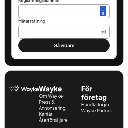
Registreringsnummer
Mätarställning
mil
Gå vidare
Wayke
För
Om Wayke
företag
Press &
Handlarlogin
Annonsering
Wayke Partner
Karriär
Återförsäljare