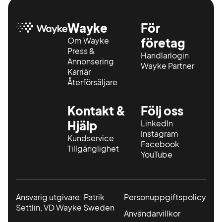
Wayke
För
Om Wayke
företag
Press &
Handlarlogin
Annonsering
Wayke Partner
Karriär
Återförsäljare
Kontakt &
Följ oss
Hjälp
LinkedIn
Instagram
Kundservice
Facebook
Tillgänglighet
YouTube
Ansvarig utgivare: Patrik
Personuppgiftspolicy
Settlin, VD Wayke Sweden
Användarvillkor