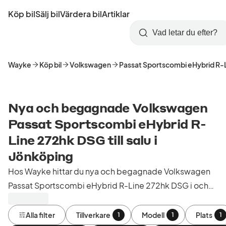
Hoppa
Köp bil
Sälj bil
Värdera bil
Artiklar
till
Skapa
Logga
huvudinnehåll
Startsida
Sök
konto
in
Wayke
Köp bil
Volkswagen
Passat Sportscombi eHybrid R-
Nya och begagnade Volkswagen
Passat Sportscombi eHybrid R-
Line 272hk DSG till salu i
Jönköping
Hos Wayke hittar du nya och begagnade Volkswagen
Passat Sportscombi eHybrid R-Line 272hk DSG i och
runt Jönköping. Köp kontrollerade och godkända bilar
från bilhandlare i Sverige.
Alla filter
Tillverkare
Modell
Plats
1
1
1