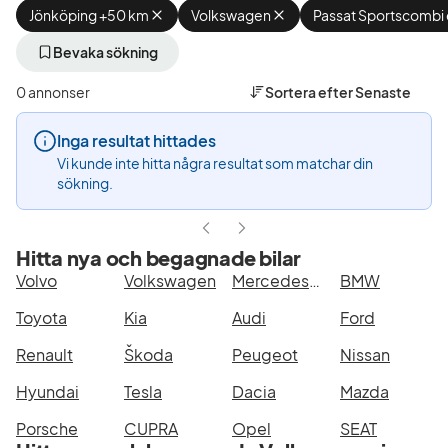
Jönköping +50 km
Ta
Volkswagen
Ta
Passat Sportscombi
bort
bort
aktivt
aktivt
Bevaka sökning
filter
filter
Jönköping
Volkswagen
0 annonser
Sortera efter
Senaste
+50
(Tillverkare)
km
Inga resultat hittades
(Plats)
Vi kunde inte hitta några resultat som matchar din
sökning.
Hitta nya och begagnade bilar
Volvo
Volkswagen
Mercedes-Benz
BMW
Toyota
Kia
Audi
Ford
Renault
Škoda
Peugeot
Nissan
Hyundai
Tesla
Dacia
Mazda
Porsche
CUPRA
Opel
SEAT