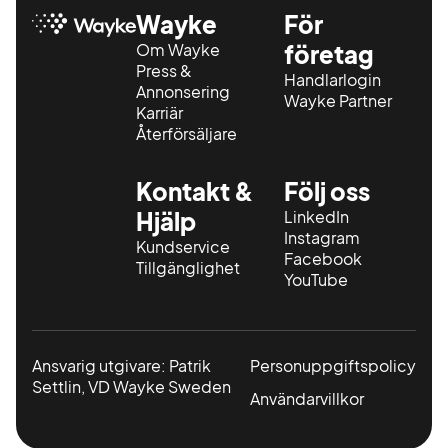
Wayke
För
Om Wayke
företag
Press &
Handlarlogin
Annonsering
Wayke Partner
Karriär
Återförsäljare
Kontakt &
Följ oss
Hjälp
LinkedIn
Instagram
Kundservice
Facebook
Tillgänglighet
YouTube
Ansvarig utgivare: Patrik
Personuppgiftspolicy
Settlin, VD Wayke Sweden
Användarvillkor