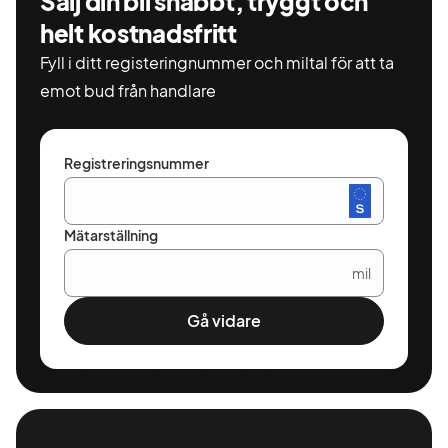
Sälj din bil snabbt, tryggt och
helt kostnadsfritt
Fyll i ditt registeringnummer och miltal för att ta
emot bud från handlare
Registreringsnummer
Mätarställning
mil
Gå vidare