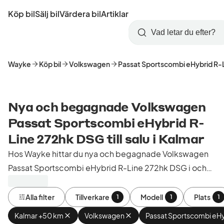
Hoppa
Köp bil
Sälj bil
Värdera bil
Artiklar
till
Skapa
Logga
huvudinnehåll
Startsida
Sök
konto
in
Wayke
Köp bil
Volkswagen
Passat Sportscombi eHybrid R-
Nya och begagnade Volkswagen
Passat Sportscombi eHybrid R-
Line 272hk DSG till salu i Kalmar
Hos Wayke hittar du nya och begagnade Volkswagen
Passat Sportscombi eHybrid R-Line 272hk DSG i och
runt Kalmar. Köp kontrollerade och godkända bilar från
bilhandlare i Sverige.
Alla filter
Tillverkare
Modell
Plats
1
1
1
Kalmar +50 km
Ta
Volkswagen
Ta
Passat Sportscombi eHy