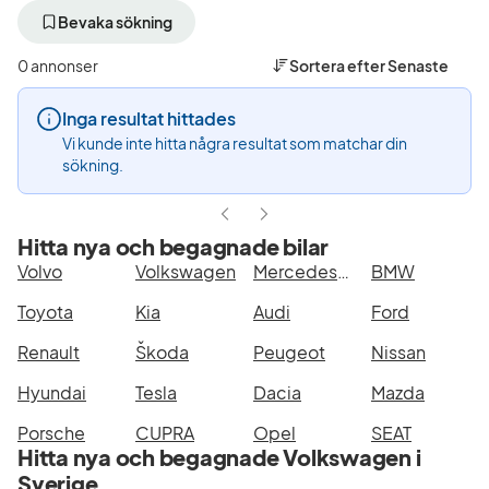
bort
bort
aktivt
aktivt
Bevaka sökning
filter
filter
Kalmar
Volkswagen
0 annonser
Sortera efter
Senaste
+50
(Tillverkare)
km
Inga resultat hittades
(Plats)
Vi kunde inte hitta några resultat som matchar din
sökning.
Hitta nya och begagnade bilar
Volvo
Volkswagen
Mercedes-Benz
BMW
Toyota
Kia
Audi
Ford
Renault
Škoda
Peugeot
Nissan
Hyundai
Tesla
Dacia
Mazda
Porsche
CUPRA
Opel
SEAT
Hitta nya och begagnade Volkswagen i
Sverige