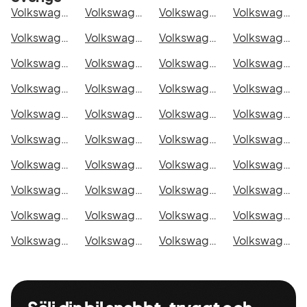
Volkswagen T-Roc Edition i Stockholm
Volkswagen T-Roc Edition i Göteborg
Volkswagen T-Roc Edition i Helsingborg
Volkswagen T-Roc Edition i Jönköping
Volkswagen T-Roc Edition i Malmö
Volkswagen T-Roc Edition i Örebro
Volkswagen T-Roc Edition i Norrköping
Volkswagen T-Roc Edition i Linköping
Volkswagen T-Roc Edition i Uppsala
Volkswagen T-Roc Edition i Västerås
Volkswagen T-Roc Edition i Halmstad
Volkswagen T-Roc Edition i Växjö
Volkswagen T-Roc Edition i Eskilstuna
Volkswagen T-Roc Edition i Kalmar
Volkswagen T-Roc Edition i Karlskrona
Volkswagen T-Roc Edition i Karlstad
Volkswagen T-Roc Edition i Kristianstad
Volkswagen T-Roc Edition i Sundsvall
Volkswagen T-Roc Edition i Umeå
Volkswagen T-Roc Edition i Varberg
Volkswagen T-Roc Edition i Borås
Volkswagen T-Roc Edition i Falkenberg
Volkswagen T-Roc Edition i Gävle
Volkswagen T-Roc Edition i Luleå
Volkswagen T-Roc Edition i Lund
Volkswagen T-Roc Edition i Mönsterås
Volkswagen T-Roc Edition i Uddevalla
Volkswagen T-Roc Edition i Västervik
Volkswagen T-Roc Edition i Ystad
Volkswagen T-Roc Edition i Östersund
Volkswagen T-Roc Edition i Borlänge
Volkswagen T-Roc Edition i Kiruna
Volkswagen T-Roc Edition i Nyköping
Volkswagen T-Roc Edition i Oskarshamn
Volkswagen T-Roc Edition i Sigtuna
Volkswagen T-Roc Edition i Skellefteå
Volkswagen T-Roc Edition i Skövde
Volkswagen T-Roc Edition i Trollhättan
Volkswagen T-Roc Edition i Alingsås
Volkswagen T-Roc Edition i Båstad