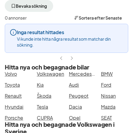
bort
bort
bor
aktivt
aktivt
akt
Bevaka sökning
filter
filter
filt
Oskarshamn
Volkswagen
T-
0 annonser
Sortera efter
Senaste
+50
(Tillverkare)
Ro
km
Edi
Inga resultat hittades
(Plats)
(Mo
Vi kunde inte hitta några resultat som matchar din
sökning.
Hitta nya och begagnade bilar
Volvo
Volkswagen
Mercedes-Benz
BMW
Toyota
Kia
Audi
Ford
Renault
Škoda
Peugeot
Nissan
Hyundai
Tesla
Dacia
Mazda
Porsche
CUPRA
Opel
SEAT
Hitta nya och begagnade Volkswagen i
Sverige