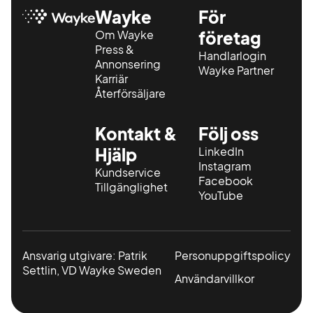
Wayke
För
Om Wayke
företag
Press &
Handlarlogin
Annonsering
Wayke Partner
Karriär
Återförsäljare
Kontakt &
Följ oss
Hjälp
LinkedIn
Instagram
Kundservice
Facebook
Tillgänglighet
YouTube
Ansvarig utgivare: Patrik
Personuppgiftspolicy
Settlin, VD Wayke Sweden
Användarvillkor