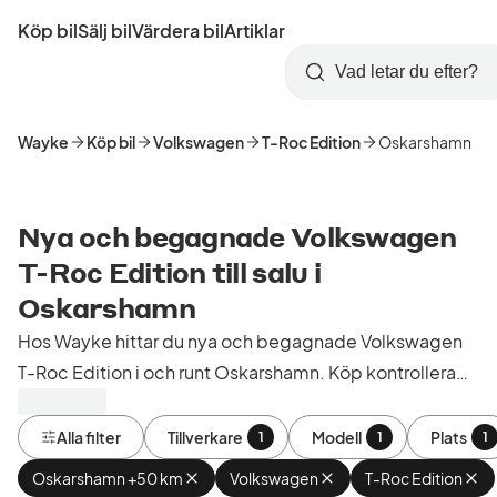
Hoppa
Köp bil
Sälj bil
Värdera bil
Artiklar
till
Skapa
Logga
huvudinnehåll
Startsida
Sök
konto
in
Wayke
Köp bil
Volkswagen
T-Roc Edition
Oskarshamn
Nya och begagnade Volkswagen
T-Roc Edition till salu i
Oskarshamn
Hos Wayke hittar du nya och begagnade Volkswagen
T-Roc Edition i och runt Oskarshamn. Köp kontrollerade
och godkända bilar från bilhandlare i Sverige.
Alla filter
Tillverkare
Modell
Plats
1
1
1
Oskarshamn +50 km
Ta
Volkswagen
Ta
T-Roc Edition
Ta