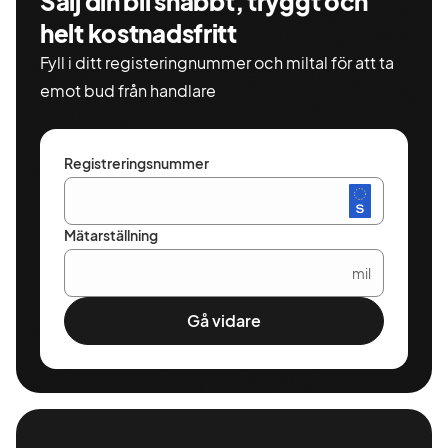
Sälj din bil snabbt, tryggt och
helt kostnadsfritt
Fyll i ditt registeringnummer och miltal för att ta
emot bud från handlare
Registreringsnummer
Mätarställning
mil
Gå vidare