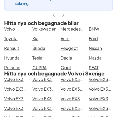
sökning.
Hitta nya och begagnade bilar
Volvo
Volkswagen
Mercedes-Benz
BMW
Toyota
Kia
Audi
Ford
Renault
Škoda
Peugeot
Nissan
Hyundai
Tesla
Dacia
Mazda
Porsche
CUPRA
Opel
SEAT
Hitta nya och begagnade Volvo i Sverige
Volvo EX30 P5 i Stockholm
Volvo EX30 P5 i Göteborg
Volvo EX30 P5 i Helsingborg
Volvo EX30 P5 i Jönköping
Volvo EX30 P5 i Malmö
Volvo EX30 P5 i Örebro
Volvo EX30 P5 i Norrköping
Volvo EX30 P5 i Linköping
Volvo EX30 P5 i Uppsala
Volvo EX30 P5 i Västerås
Volvo EX30 P5 i Halmstad
Volvo EX30 P5 i Växjö
Volvo EX30 P5 i Eskilstuna
Volvo EX30 P5 i Kalmar
Volvo EX30 P5 i Karlskrona
Volvo EX30 P5 i Karlstad