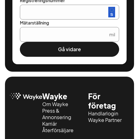
Registreringsnummer
Mätarställning
mil
Gå vidare
Wayke
För
Om Wayke
företag
Press &
Handlarlogin
Annonsering
Wayke Partner
Karriär
Återförsäljare