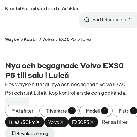
Hoppa
Köp bil
Sälj bil
Värdera bil
Artiklar
till
Skapa
Logga
huvudinnehåll
Startsida
Sök
konto
in
Wayke
Köp bil
Volvo
EX30 P5
Lulea
Nya och begagnade Volvo EX30
P5 till salu i Luleå
Hos Wayke hittar du nya och begagnade Volvo EX30
P5 i och runt Luleå. Köp kontrollerade och godkända
bilar från bilhandlare i Sverige.
Alla filter
Tillverkare
Modell
Plats
1
1
1
Rensa filter
Luleå +50 km
Ta
Volvo
Ta
EX30 P5
Ta
bort
bort
bort
aktivt
aktivt
aktivt
Bevaka sökning