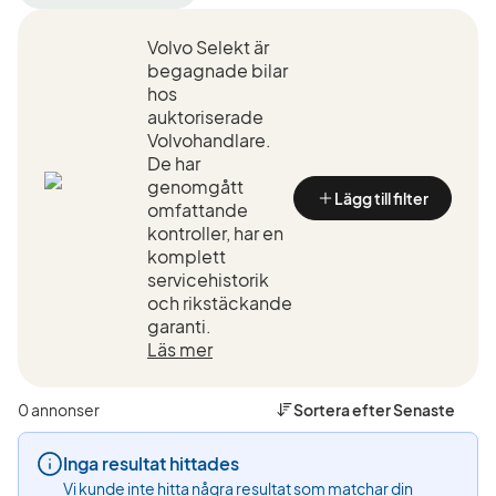
filter
filter
filter
Luleå
Volvo
EX30
+50
Volvo Selekt är
(Tillverkare)
P5
km
(Modell)
begagnade bilar
(Plats)
hos
auktoriserade
Volvohandlare.
De har
genomgått
Lägg till filter
omfattande
kontroller, har en
komplett
servicehistorik
och rikstäckande
garanti.
Läs mer
0 annonser
Sortera efter
Senaste
Inga resultat hittades
Vi kunde inte hitta några resultat som matchar din