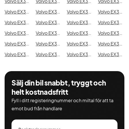
Volvo EX30 P5 i Kristianstad
Volvo EX30 P5 i Sundsvall
Volvo EX30 P5 i Umeå
Volvo EX30 P5 i Varberg
Volvo EX30 P5 i Borås
Volvo EX30 P5 i Falkenberg
Volvo EX30 P5 i Gävle
Volvo EX30 P5 i Luleå
Volvo EX30 P5 i Lund
Volvo EX30 P5 i Mönsterås
Volvo EX30 P5 i Uddevalla
Volvo EX30 P5 i Västervik
Volvo EX30 P5 i Ystad
Volvo EX30 P5 i Östersund
Volvo EX30 P5 i Borlänge
Volvo EX30 P5 i Kiruna
Volvo EX30 P5 i Nyköping
Volvo EX30 P5 i Oskarshamn
Volvo EX30 P5 i Sigtuna
Volvo EX30 P5 i Skellefteå
Volvo EX30 P5 i Skövde
Volvo EX30 P5 i Trollhättan
Volvo EX30 P5 i Alingsås
Volvo EX30 P5 i Båstad
Sälj din bil snabbt, tryggt och
helt kostnadsfritt
Fyll i ditt registeringnummer och miltal för att ta
emot bud från handlare