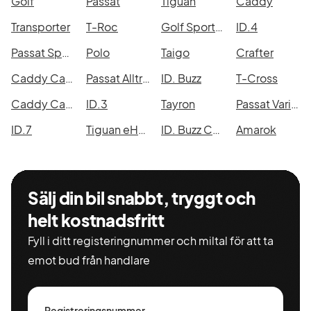
Golf
Passat
Tiguan
Caddy
Transporter
T-Roc
Golf Sportscombi
ID.4
Passat Sportscombi
Polo
Taigo
Crafter
Caddy Cargo Maxi
Passat Alltrack
ID. Buzz
T-Cross
Caddy Cargo
ID.3
Tayron
Passat Variant eHybrid
ID.7
Tiguan eHybrid
ID. Buzz Cargo
Amarok
Sälj din bil snabbt, tryggt och
helt kostnadsfritt
Fyll i ditt registeringnummer och miltal för att ta
emot bud från handlare
Registreringsnummer