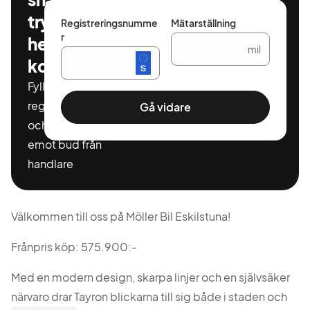
tryggt och
Registreringsnumme
Mätarställning
r
helt
mil
kostnadsfritt
Fyll i ditt
registeringnummer
Gå vidare
och miltal för att ta
emot bud från
handlare
Välkommen till oss på Möller Bil Eskilstuna!
Frånpris köp: 575.900:-
Med en modern design, skarpa linjer och en självsäker
närvaro drar Tayron blickarna till sig både i staden och