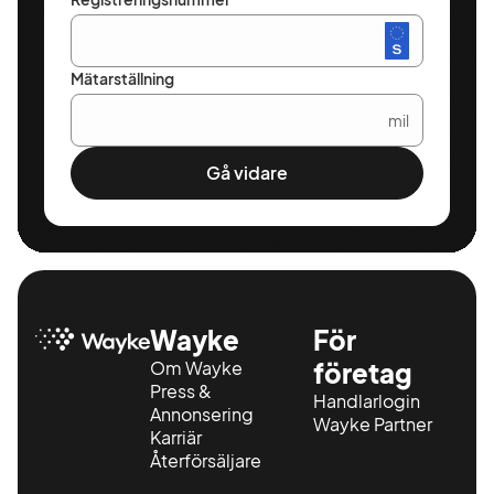
Mätarställning
mil
Gå vidare
Wayke
För
Om Wayke
företag
Press &
Handlarlogin
Annonsering
Wayke Partner
Karriär
Återförsäljare