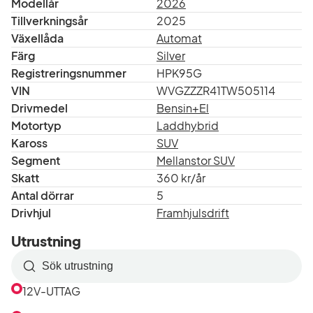
Modellår
2026
Tillverkningsår
2025
Växellåda
Automat
Färg
Silver
Registreringsnummer
HPK95G
VIN
WVGZZZR41TW505114
Drivmedel
Bensin+El
Motortyp
Laddhybrid
Kaross
SUV
Segment
Mellanstor SUV
Skatt
360 kr/år
Antal dörrar
5
Drivhjul
Framhjulsdrift
Utrustning
Sök
efter
12V-UTTAG
utrustning