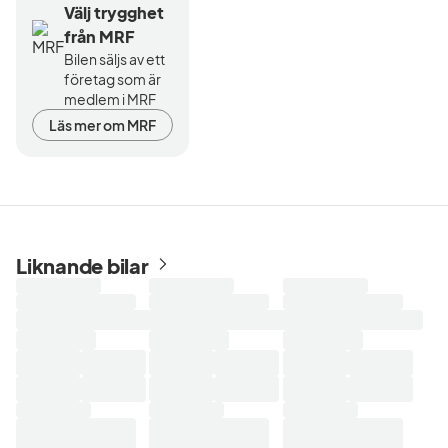
Välj trygghet
från MRF
Bilen säljs av ett
företag som är
medlem i MRF
Läs mer om MRF
Liknande bilar
Laddar
Laddar
Laddar
sökresultat...
sökresultat...
sökresultat...