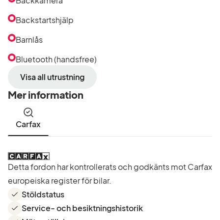
Backkamera
Backstartshjälp
Barnlås
Bluetooth (handsfree)
Visa all utrustning
Mer information
Carfax
Detta fordon har kontrollerats och godkänts mot Carfax
europeiska register för bilar.
Stöldstatus
Service- och besiktningshistorik