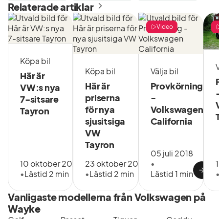
Relaterade artiklar
Video
Köpa bil
V
Köpa bil
Välja bil
Här är
Här är
Provkörning
VW:s nya
priserna
-
7-sitsare
för nya
Volkswagen
Tayron
sjusitsiga
California
VW
Tayron
05 juli 2018
10 oktober 2024
23 oktober 2024
•
•
Lästid 2 min
•
Lästid 2 min
Lästid 1 min
Vanligaste modellerna från Volkswagen på
Wayke