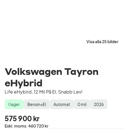
Visa alla 25 bilder
Volkswagen Tayron
eHybrid
Life eHybrid, 12 Mil På El, Snabb Lev!
I lager
Bensin+El
Automat
0
mil
2026
Lagerstatus
Drivmedel
Växellåda
Mätarställning
Modellår
575 900 kr
Pris
Exkl. moms
:
460 720 kr