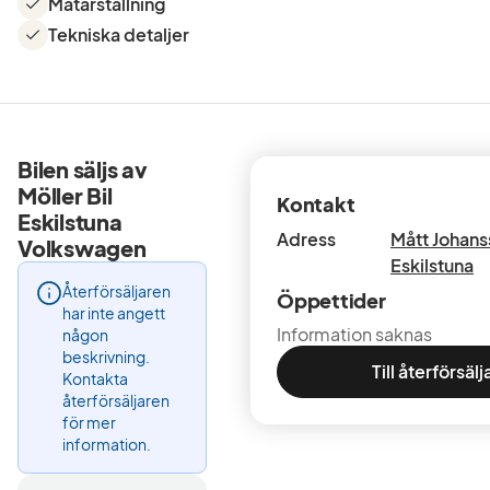
Mätarställning
Tekniska detaljer
Bilen säljs av
Möller Bil
Kontakt
Eskilstuna
Adress
Mått Johans
Volkswagen
Eskilstuna
Återförsäljaren
Öppettider
har inte angett
Information saknas
någon
beskrivning.
Till återförsäl
Kontakta
återförsäljaren
för mer
information.