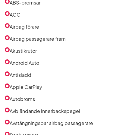
i
ABS-bromsar
listan
ACC
Airbag förare
Airbag passagerare fram
Akustikrutor
Android Auto
Antisladd
Apple CarPlay
Autobroms
Avbländande innerbackspegel
Avstängningsbar airbag passagerare