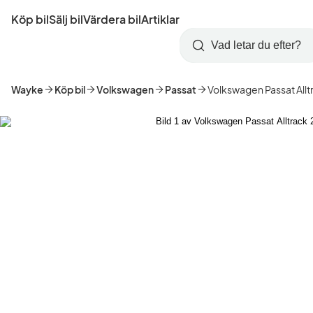
Hoppa
Köp bil
Sälj bil
Värdera bil
Artiklar
till
Skapa
Logga
huvudinnehåll
Startsida
Sök
konto
in
Wayke
Köp bil
Volkswagen
Passat
Volkswagen Passat Allt