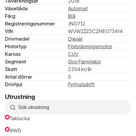
Tillverkningsår
2016
Växellåda
Automat
Färg
Blå
Registreringsnummer
JNO712
VIN
WVWZZZ3CZHE073414
Drivmedel
Diesel
Motortyp
Förbränningsmotor
Kaross
CUV
Segment
Stor Familjebil
Skatt
2354 kr/år
Antal dörrar
5
Drivhjul
Fyrhjulsdrift
Utrustning
Sök
efter
Taklucka
utrustning
i
4WD
listan