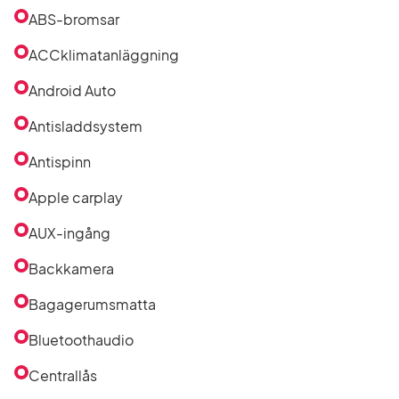
ABS-bromsar
ACCklimatanläggning
Android Auto
Antisladdsystem
Antispinn
Apple carplay
AUX-ingång
Backkamera
Bagagerumsmatta
Bluetoothaudio
Centrallås