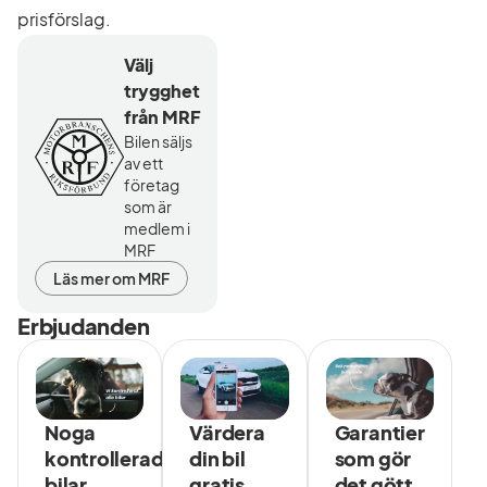
prisförslag.
Välj
trygghet
från MRF
Bilen säljs
av ett
företag
som är
medlem i
MRF
Läs mer om MRF
Erbjudanden
Noga
Värdera
Garantier
kontrollerade
din bil
som gör
bilar
gratis
det gött