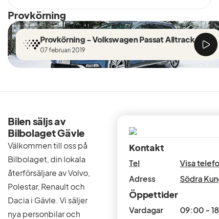
Provkörning
Provkörning - Volkswagen Passat Alltrack
07 februari 2019
Bilen säljs av
Bilbolaget Gävle
Välkommen till oss på
Kontakt
Bilbolaget, din lokala
Tel
Visa tele
återförsäljare av Volvo,
Adress
Södra Kun
Polestar, Renault och
Öppettider
Dacia i Gävle. Vi säljer
Vardagar
09:00 - 1
nya personbilar och