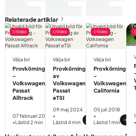
har du
precis vad
oss.
dessutom
du får.
extra
Häng
Relaterade artiklar
trygghet i
med, så
och med
berättar vi
att
Video
Video
Video
hur det går
konsumentköplag
till när vi
gäller. Det
testar
är som
begagnade
V
trygghet,
Välja bil
Välja bil
Välja bil
bilar på
på
Bilbolaget.
Provkörning
Provkörning
Provkörning
trygghet,
-
av
-
på
Volkswagen
Volkswagen
Volkswagen
trygghet.
Med det
Passat
Passat
California
sagt
Alltrack
eTSI
behöver vi
inte säga
09 maj 2024
05 juli 2018
att vårt mål
07 februari 2019
•
•
är att det
•
Lästid 2 min
Lästid 4 min
Lästid 1 min
ska kännas
tryggt att