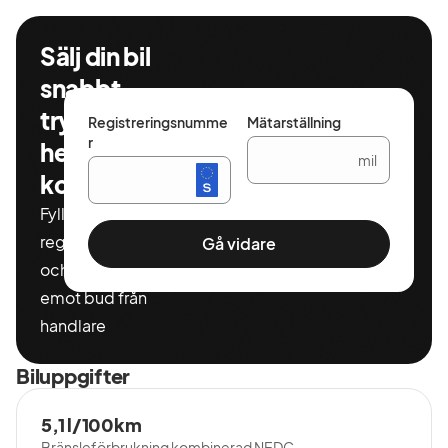
Sälj din bil
snabbt,
tryggt och
Registreringsnumme
Mätarställning
r
helt
mil
kostnadsfritt
Fyll i ditt
registeringnummer
Gå vidare
och miltal för att ta
emot bud från
handlare
Biluppgifter
5,1 l/100km
Bränsleförbrukning kombinerad NEDC