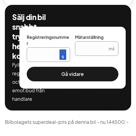
Sälj din bil
snabbt,
tryggt och
Registreringsnumme
Mätarställning
r
helt
mil
kostnadsfritt
Fyll i ditt
registeringnummer
Gå vidare
och miltal för att ta
emot bud från
handlare
Bilbolagets superdeal-pris på denna bil - nu 144500:-