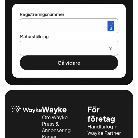
Registreringsnummer
Mätarställning
mil
Gå vidare
Wayke
För
Om Wayke
företag
Press &
Handlarlogin
Annonsering
Wayke Partner
Karriär