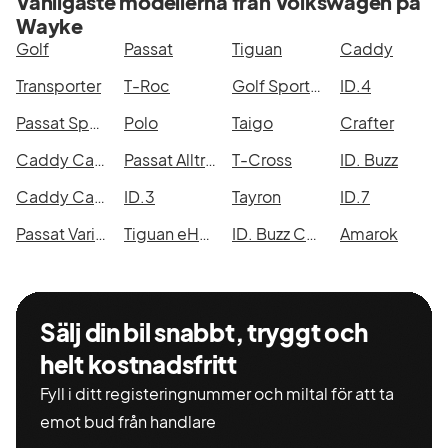
Vanligaste modellerna från Volkswagen på
köpa
Wayke
begagnad
Golf
Passat
Tiguan
Caddy
bil hos oss
va?
Transporter
T-Roc
Golf Sportscombi
ID.4
Passat Sportscombi
Polo
Taigo
Crafter
Caddy Cargo Maxi
Passat Alltrack
T-Cross
ID. Buzz
Caddy Cargo
ID.3
Tayron
ID.7
Passat Variant eHybrid
Tiguan eHybrid
ID. Buzz Cargo
Amarok
Sälj din bil snabbt, tryggt och
helt kostnadsfritt
Fyll i ditt registeringnummer och miltal för att ta
emot bud från handlare