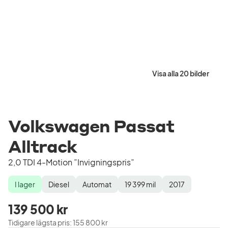
Visa alla 20 bilder
Volkswagen Passat
Alltrack
2,0 TDI 4-Motion ”Invigningspris”
I lager
Diesel
Automat
19 399
mil
2017
Lagerstatus
Drivmedel
Växellåda
Mätarställning
Modellår
139 500 kr
Tidigare lägsta pris
:
155 800 kr