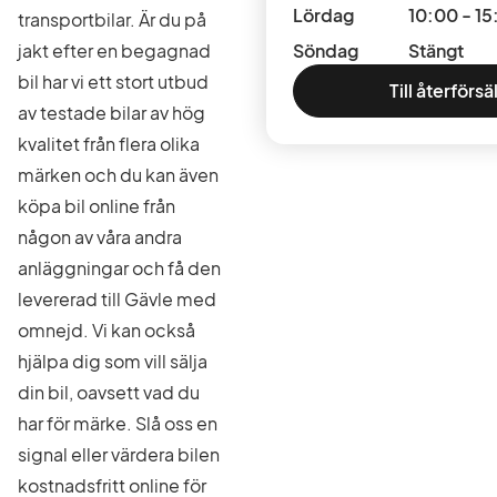
Lördag
10:00 - 15
transportbilar. Är du på
jakt efter en begagnad
Söndag
Stängt
bil har vi ett stort utbud
Till återförsä
av testade bilar av hög
kvalitet från flera olika
märken och du kan även
köpa bil online från
någon av våra andra
anläggningar och få den
levererad till Gävle med
omnejd. Vi kan också
hjälpa dig som vill sälja
din bil, oavsett vad du
har för märke. Slå oss en
signal eller värdera bilen
kostnadsfritt online för