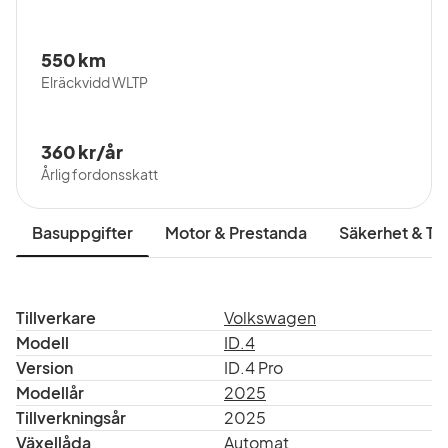
Varmt välkommen till oss på Möller Bil!
Vi är en auktoriserad återförsäljare för Volkswagen.
Förmånlig finansiering ordnas via Volkswagen Financial
550 km
Elräckvidd WLTP
Services och försäkring via Volkswagen
Märkesförsäkring.
360 kr/år
OBS: Bilen på bilden kan vara extra utrustad
Årlig fordonsskatt
Basuppgifter
Motor & Prestanda
Säkerhet & Tr
Tillverkare
Volkswagen
Modell
ID.4
Version
ID.4 Pro
Modellår
2025
Tillverkningsår
2025
Växellåda
Automat