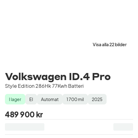
Visa alla 22 bilder
Volkswagen ID.4 Pro
Style Edition 286Hk 77Kwh Batteri
I lager
El
Automat
1 700
mil
2025
Lagerstatus
Drivmedel
Växellåda
Mätarställning
Modellår
489 900 kr