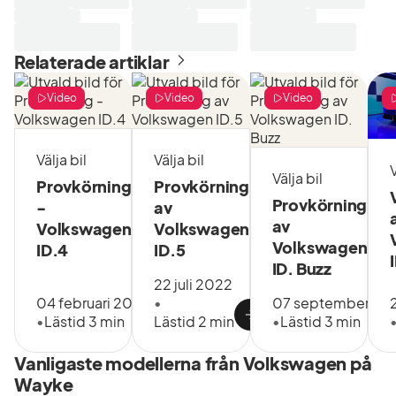
modell
och färg
som
Relaterade artiklar
passar dig
bäst. Du
beställer
Video
Video
Video
bilen
direkt och
hämtar
Välja bil
Välja bil
V
den sedan
Välja bil
Provkörning
Provkörning
hos en av
Provkörning
-
av
våra
av
Volkswagen
Volkswagen
återförsäljare.
Volkswagen
Service
ID.4
ID.5
och tre års
ID. Buzz
22 juli 2022
nybilsgaranti
04 februari 2021
•
07 september 20
ingår, du
•
Lästid 3 min
Lästid 2 min
•
Lästid 3 min
betalar
ingen
kontantinsats
Vanligaste modellerna från Volkswagen på
och får allt
Wayke