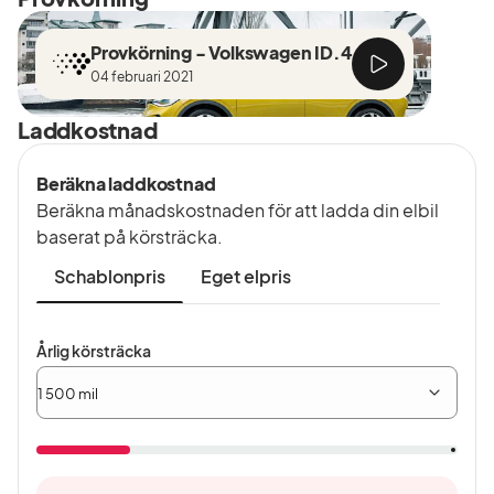
Provkörning - Volkswagen ID.4
04 februari 2021
Laddkostnad
Beräkna laddkostnad
Beräkna månadskostnaden för att ladda din elbil
baserat på körsträcka.
Schablonpris
Eget elpris
Årlig
Årlig körsträcka
körsträcka