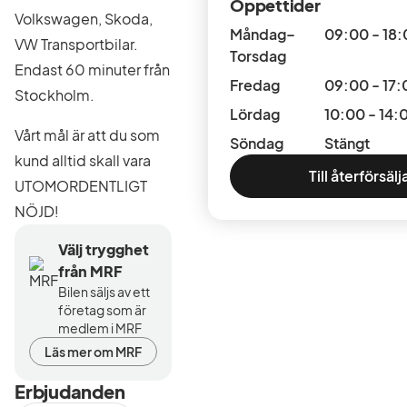
Öppettider
Volkswagen, Skoda,
Måndag–
09:00 - 18
VW Transportbilar.
Torsdag
Endast 60 minuter från
Fredag
09:00 - 17:
Stockholm.
Lördag
10:00 - 14:
Vårt mål är att du som
Söndag
Stängt
kund alltid skall vara
Till återförsäl
UTOMORDENTLIGT
NÖJD!
Välj trygghet
från MRF
Bilen säljs av ett
företag som är
medlem i MRF
Läs mer om MRF
Erbjudanden