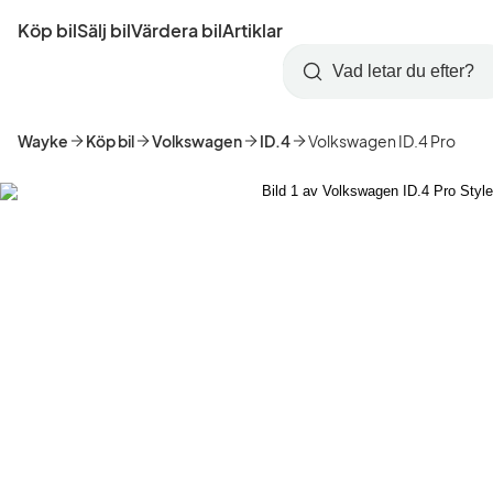
Hoppa
Köp bil
Sälj bil
Värdera bil
Artiklar
till
Skapa
Logga
huvudinnehåll
Startsida
Sök
konto
in
Wayke
Köp bil
Volkswagen
ID.4
Volkswagen ID.4 Pro