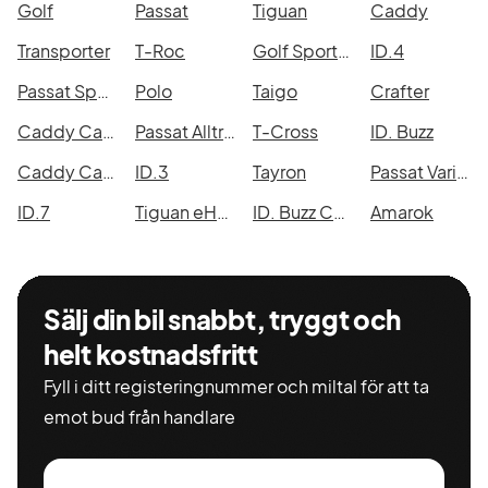
på en
Golf
Passat
Tiguan
Caddy
månadsfaktura.
Enkelt. För
Transporter
T-Roc
Golf Sportscombi
ID.4
att vi är
Passat Sportscombi
Polo
Taigo
Crafter
Volkswagen.
Caddy Cargo Maxi
Passat Alltrack
T-Cross
ID. Buzz
Caddy Cargo
ID.3
Tayron
Passat Variant eHybrid
ID.7
Tiguan eHybrid
ID. Buzz Cargo
Amarok
Sälj din bil snabbt, tryggt och
helt kostnadsfritt
Fyll i ditt registeringnummer och miltal för att ta
emot bud från handlare