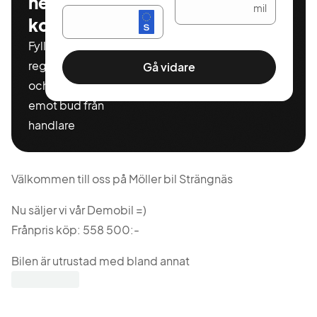
helt
mil
kostnadsfritt
Fyll i ditt
registeringnummer
Gå vidare
och miltal för att ta
emot bud från
handlare
Välkommen till oss på Möller bil Strängnäs
Nu säljer vi vår Demobil =)
Frånpris köp: 558 500:-
Bilen är utrustad med bland annat
Elstolar,Backkamera, Keyless, parkassist, LED-matrix
strålkastare med automatiskt helljus, stylepaket