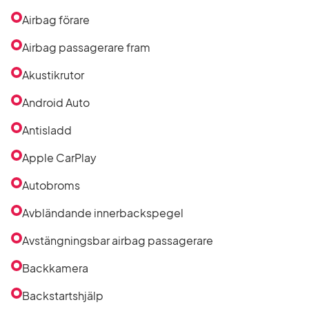
Airbag förare
Airbag passagerare fram
Akustikrutor
Android Auto
Antisladd
Apple CarPlay
Autobroms
Avbländande innerbackspegel
Avstängningsbar airbag passagerare
Backkamera
Backstartshjälp