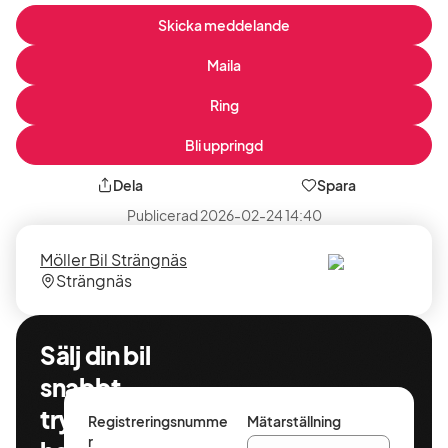
Skicka meddelande
Maila
Ring
Bli uppringd
Dela
Spara
Publicerad
2026-02-24 14:40
Säljare
Säljarens
Möller Bil Strängnäs
plats
Strängnäs
Sälj din bil
snabbt,
tryggt och
Registreringsnumme
Mätarställning
r