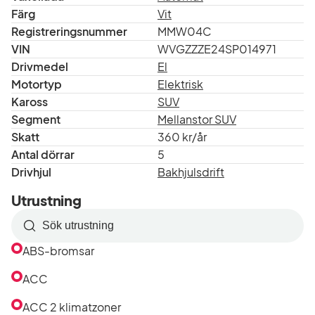
Färg
Vit
Registreringsnummer
MMW04C
VIN
WVGZZZE24SP014971
Drivmedel
El
Motortyp
Elektrisk
Kaross
SUV
Segment
Mellanstor SUV
Skatt
360 kr/år
Antal dörrar
5
Drivhjul
Bakhjulsdrift
Utrustning
Sök
efter
ABS-bromsar
utrustning
i
ACC
listan
ACC 2 klimatzoner