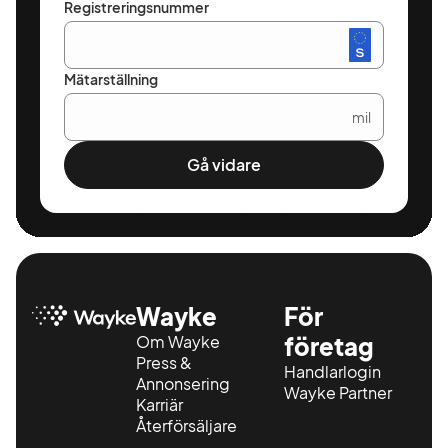
Registreringsnummer
Mätarställning
mil
Gå vidare
Wayke
För
Om Wayke
företag
Press &
Handlarlogin
Annonsering
Wayke Partner
Karriär
Återförsäljare