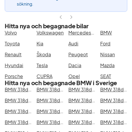
sökning.
Hitta nya och begagnade bilar
Volvo
Volkswagen
Mercedes-Benz
BMW
Toyota
Kia
Audi
Ford
Renault
Škoda
Peugeot
Nissan
Hyundai
Tesla
Dacia
Mazda
Porsche
CUPRA
Opel
SEAT
Hitta nya och begagnade BMW i Sverige
BMW 318d xDrive Touring i Stockholm
BMW 318d xDrive Touring i Göteborg
BMW 318d xDrive Touring i Helsingborg
BMW 318d xDrive Touring i Jönköping
BMW 318d xDrive Touring i Malmö
BMW 318d xDrive Touring i Örebro
BMW 318d xDrive Touring i Norrköping
BMW 318d xDrive Touring i Linköping
BMW 318d xDrive Touring i Uppsala
BMW 318d xDrive Touring i Västerås
BMW 318d xDrive Touring i Halmstad
BMW 318d xDrive Touring i Växjö
BMW 318d xDrive Touring i Eskilstuna
BMW 318d xDrive Touring i Kalmar
BMW 318d xDrive Touring i Karlskrona
BMW 318d xDrive Touring i Karlstad