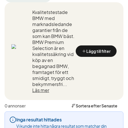
filter
filter
filter
Luleå
BMW
318d
Kvalitetstestade
+50
(Tillverkare)
xDrive
km
Touring
BMW med
(Plats)
(Modell)
marknadsledande
garantier från de
som kan BMW bäst.
BMW Premium
Selection är en
Lägg till filter
kvalitetssäkring vid
köp av en
begagnad BMW,
framtaget för ett
smidigt, tryggt och
bekymmersfri...
Läs mer
0 annonser
Sortera efter
Senaste
Inga resultat hittades
Vi kunde inte hitta några resultat som matchar din