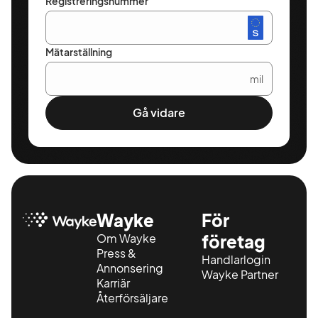
Registreringsnummer
Mätarställning
mil
Gå vidare
Wayke
För
Om Wayke
företag
Press &
Handlarlogin
Annonsering
Wayke Partner
Karriär
Återförsäljare