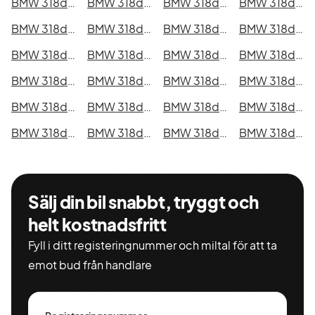
BMW 318d xDrive Touring i Kristianstad
BMW 318d xDrive Touring i Sundsvall
BMW 318d xDrive Touring i Umeå
BMW 318d xDrive Touring i Varberg
BMW 318d xDrive Touring i Borås
BMW 318d xDrive Touring i Falkenberg
BMW 318d xDrive Touring i Gävle
BMW 318d xDrive Touring i Luleå
BMW 318d xDrive Touring i Lund
BMW 318d xDrive Touring i Mönsterås
BMW 318d xDrive Touring i Uddevalla
BMW 318d xDrive Touring i Västervik
BMW 318d xDrive Touring i Ystad
BMW 318d xDrive Touring i Östersund
BMW 318d xDrive Touring i Borlänge
BMW 318d xDrive Touring i Kiruna
BMW 318d xDrive Touring i Nyköping
BMW 318d xDrive Touring i Oskarshamn
BMW 318d xDrive Touring i Sigtuna
BMW 318d xDrive Touring i Skellefteå
BMW 318d xDrive Touring i Skövde
BMW 318d xDrive Touring i Trollhättan
BMW 318d xDrive Touring i Alingsås
BMW 318d xDrive Touring i Båstad
Sälj din bil snabbt, tryggt och
helt kostnadsfritt
Fyll i ditt registeringnummer och miltal för att ta
emot bud från handlare