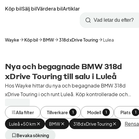
Hoppa
Köp bil
Sälj bil
Värdera bil
Artiklar
till
Skapa
Logga
huvudinnehåll
Startsida
Sök
konto
in
Wayke
Köp bil
BMW
318d xDrive Touring
Lulea
Nya och begagnade BMW 318d
xDrive Touring till salu i Luleå
Hos Wayke hittar du nya och begagnade BMW 318d
xDrive Touring i och runt Luleå. Köp kontrollerade och
godkända bilar från bilhandlare i Sverige.
Alla filter
Tillverkare
Modell
Plats
1
1
1
Rensa 
Luleå +50 km
Ta
BMW
Ta
318d xDrive Touring
Ta
bort
bort
bort
aktivt
aktivt
aktivt
Bevaka sökning