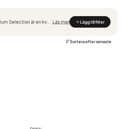
Kvalitetstestade BMW med marknadsledande garantier från de som kan BMW bäst. BMW Premium Selection är en kvalitetssäkring vid köp av en begagnad BMW, framtaget för ett smidigt, tryggt och bekymmersfri...
Läs mer
Lägg till filter
Sortera efter
senaste