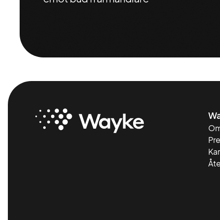
Wa
Om
Pr
Kar
Åte