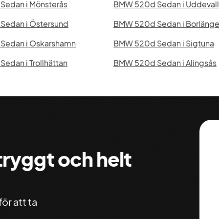
edan i Mönsterås
BMW 520d Sedan i Uddeval
edan i Östersund
BMW 520d Sedan i Borläng
Sedan i Oskarshamn
BMW 520d Sedan i Sigtuna
edan i Trollhättan
BMW 520d Sedan i Alingsås
 tryggt och helt
ör att ta