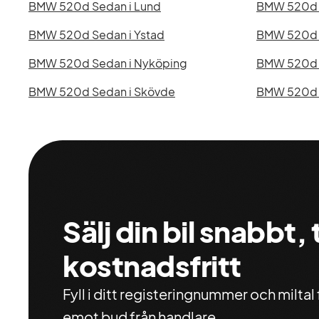
BMW 520d Sedan i Lund
BMW 520d S
BMW 520d Sedan i Ystad
BMW 520d S
BMW 520d Sedan i Nyköping
BMW 520d 
BMW 520d Sedan i Skövde
BMW 520d S
Sälj din bil snabbt,
kostnadsfritt
Fyll i ditt registeringnummer och miltal f
emot bud från handlare