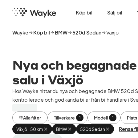
Hoppa
Startsida
till
Köp bil
Sälj bil
huvudinnehåll
Wayke
Köp bil
BMW
520d Sedan
Vaxjo
Nya och begagnade 
salu i Växjö
Hos Wayke hittar du nya och begagnade BMW 520d Sed
kontrollerade och godkända bilar från bilhandlare i Sve
Alla filter
Tillverkare
Modell
Plats
1
1
Rensa fi
Växjö +50 km
Ta
BMW
Ta
520d Sedan
Ta
bort
bort
bort