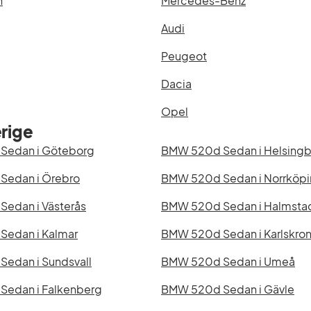
n
Mercedes-Benz
Audi
Peugeot
Dacia
Opel
rige
Sedan i Göteborg
BMW 520d Sedan i Helsing
Sedan i Örebro
BMW 520d Sedan i Norrköp
edan i Västerås
BMW 520d Sedan i Halmsta
edan i Kalmar
BMW 520d Sedan i Karlskro
edan i Sundsvall
BMW 520d Sedan i Umeå
edan i Falkenberg
BMW 520d Sedan i Gävle