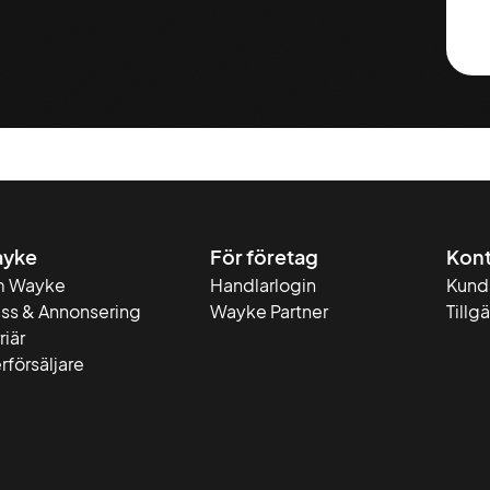
yke
För företag
Kont
 Wayke
Handlarlogin
Kund
ess & Annonsering
Wayke Partner
Tillg
riär
rförsäljare