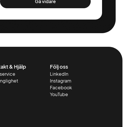
Gå vidare
akt & Hjälp
Följ oss
service
LinkedIn
änglighet
Instagram
Facebook
YouTube