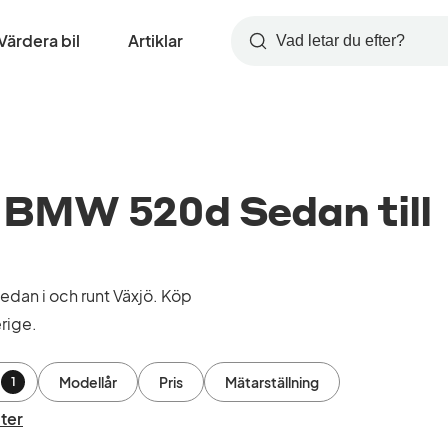
Värdera bil
Artiklar
Sök
BMW 520d Sedan till
an i och runt Växjö. Köp
rige.
Modellår
Pris
Mätarställning
1
lter