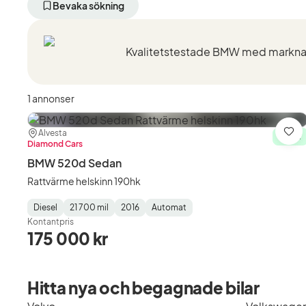
aktivt
aktivt
aktivt
Bevaka sökning
filter
filter
filter
Växjö
BMW
520d
+50
(Tillverkare)
Sedan
km
(Modell)
(Plats)
1 annonser
Plats:
Återförsäljare:
Alvesta
Spa
I lager
Diamond Cars
BMW 520d Sedan
Rattvärme helskinn 190hk
Diesel
21 700 mil
2016
Automat
Fuel
Mätarställning
Model
Gearbox
:
Kontantpris
Type
Year
Type
:
:
:
175 000 kr
Hitta nya och begagnade bilar