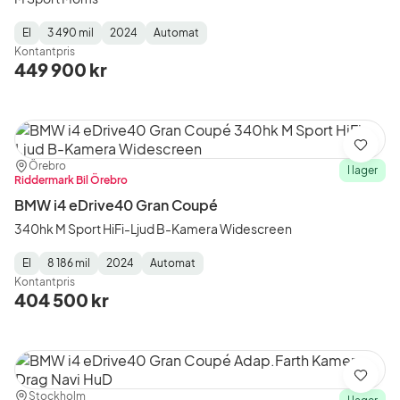
El
3 490 mil
2024
Automat
Fuel
Mätarställning
Model
Gearbox
:
Kontantpris
Type
Year
Type
:
:
:
449 900 kr
Spara
Plats:
Återförsäljare:
Örebro
I lager
Riddermark Bil Örebro
BMW i4 eDrive40 Gran Coupé
340hk M Sport HiFi-Ljud B-Kamera Widescreen
El
8 186 mil
2024
Automat
Fuel
Mätarställning
Model
Gearbox
:
Kontantpris
Type
Year
Type
:
:
:
404 500 kr
Spara
Plats:
Återförsäljare:
Stockholm