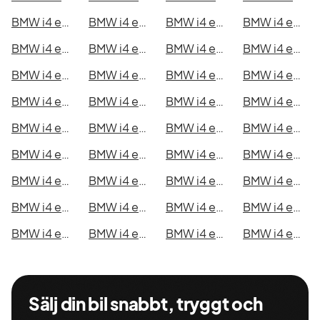
BMW i4 eDrive40 Gran Coupé i Malmö
BMW i4 eDrive40 Gran Coupé i Örebro
BMW i4 eDrive40 Gran Coupé i Norrköping
BMW i4 eDrive40 Gran Coupé i Linköping
BMW i4 eDrive40 Gran Coupé i Uppsala
BMW i4 eDrive40 Gran Coupé i Västerås
BMW i4 eDrive40 Gran Coupé i Halmstad
BMW i4 eDrive40 Gran Coupé i Växjö
BMW i4 eDrive40 Gran Coupé i Eskilstuna
BMW i4 eDrive40 Gran Coupé i Kalmar
BMW i4 eDrive40 Gran Coupé i Karlskrona
BMW i4 eDrive40 Gran Coupé i Karlstad
BMW i4 eDrive40 Gran Coupé i Kristianstad
BMW i4 eDrive40 Gran Coupé i Sundsvall
BMW i4 eDrive40 Gran Coupé i Umeå
BMW i4 eDrive40 Gran Coupé i Varberg
BMW i4 eDrive40 Gran Coupé i Borås
BMW i4 eDrive40 Gran Coupé i Falkenberg
BMW i4 eDrive40 Gran Coupé i Gävle
BMW i4 eDrive40 Gran Coupé i Luleå
BMW i4 eDrive40 Gran Coupé i Lund
BMW i4 eDrive40 Gran Coupé i Mönsterås
BMW i4 eDrive40 Gran Coupé i Uddevalla
BMW i4 eDrive40 Gran Coupé i Västervik
BMW i4 eDrive40 Gran Coupé i Ystad
BMW i4 eDrive40 Gran Coupé i Östersund
BMW i4 eDrive40 Gran Coupé i Borlänge
BMW i4 eDrive40 Gran Coupé i Kiruna
BMW i4 eDrive40 Gran Coupé i Nyköping
BMW i4 eDrive40 Gran Coupé i Oskarshamn
BMW i4 eDrive40 Gran Coupé i Sigtuna
BMW i4 eDrive40 Gran Coupé i Skellefteå
BMW i4 eDrive40 Gran Coupé i Skövde
BMW i4 eDrive40 Gran Coupé i Trollhättan
BMW i4 eDrive40 Gran Coupé i Alingsås
BMW i4 eDrive40 Gran Coupé i Båstad
Sälj din bil snabbt, tryggt och