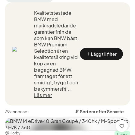
filter
filter
BMW
i4
(Tillverkare)
Kvalitetstestade
eDrive40
Gran
BMW med
Coupé
marknadsledande
(Modell)
garantier från de
som kan BMW bäst.
BMW Premium
Selection är en
Lägg till filter
kvalitetssäkring vid
köp av en
begagnad BMW,
framtaget för ett
smidigt, tryggt och
bekymmersfri...
Läs mer
79 annonser
Sortera efter
Senaste
Spara
Plats:
Återförsäljare:
Hörby
I lager