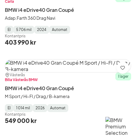
Carla
BMW i4 eDrive40 Gran Coupé
Adap.Farth 360 Drag Navi
El
5 706 mil
2024
Automat
Fuel
Mätarställning
Model
Gearbox
:
Kontantpris
Type
Year
Type
:
:
:
403 990 kr
Spara
Plats:
Återförsäljare:
Västerås
I lager
Bilia Västerås BMW
BMW i4 eDrive40 Gran Coupé
M Sport / Hi-FI / Drag / B-kamera
El
1 014 mil
2026
Automat
Fuel
Mätarställning
Model
Gearbox
:
Kontantpris
Type
Year
Type
:
:
:
549 000 kr