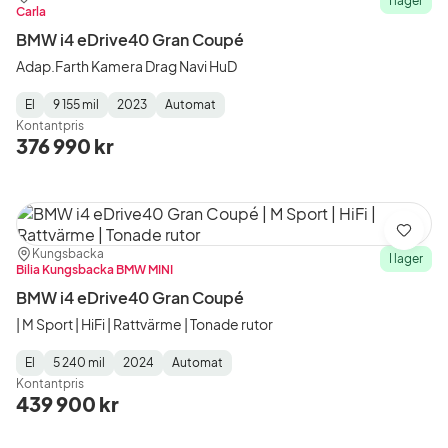
I lager
Carla
BMW i4 eDrive40 Gran Coupé
Adap.Farth Kamera Drag Navi HuD
El
9 155 mil
2023
Automat
Fuel
Mätarställning
Model
Gearbox
:
Kontantpris
Type
Year
Type
:
:
:
376 990 kr
Spara
Plats:
Återförsäljare:
Kungsbacka
I lager
Bilia Kungsbacka BMW MINI
BMW i4 eDrive40 Gran Coupé
| M Sport | HiFi | Rattvärme | Tonade rutor
El
5 240 mil
2024
Automat
Fuel
Mätarställning
Model
Gearbox
:
Kontantpris
Type
Year
Type
:
:
:
439 900 kr