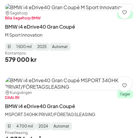
Plats:
Återförsäljare:
Segeltorp
Spara
I lager
Bilia Segeltorp BMW
BMW i4 eDrive40 Gran Coupé
M Sport Innovation
El
1 500 mil
2025
Automat
Fuel
Mätarställning
Model
Gearbox
:
Kontantpris
Type
Year
Type
:
:
:
579 000 kr
Spara
Plats:
Återförsäljare:
Kungsängen
I lager
DAAL Bil
BMW i4 eDrive40 Gran Coupé
MSPORT 340HK PRIVAT/FÖRETAGSLEASING
El
4 700 mil
2024
Automat
Fuel
Mätarställning
Model
Gearbox
:
Privatleasing
Type
Year
Type
:
:
: