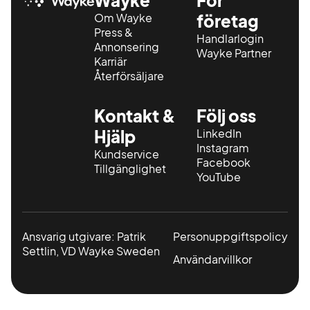
Wayke
För
Om Wayke
företag
Press &
Handlarlogin
Annonsering
Wayke Partner
Karriär
Återförsäljare
Kontakt &
Följ oss
Hjälp
LinkedIn
Instagram
Kundservice
Facebook
Tillgänglighet
YouTube
Ansvarig utgivare: Patrik
Personuppgiftspolicy
Settlin, VD Wayke Sweden
Användarvillkor