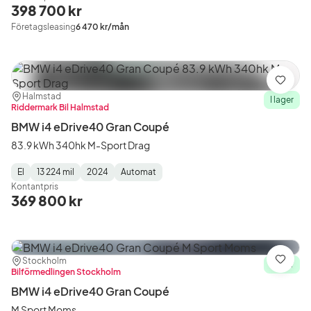
Type
Year
Type
:
:
:
398 700 kr
Företagsleasing
6 470 kr/mån
Spara
Plats:
Återförsäljare:
Halmstad
I lager
Riddermark Bil Halmstad
BMW i4 eDrive40 Gran Coupé
83.9 kWh 340hk M-Sport Drag
El
13 224 mil
2024
Automat
Fuel
Mätarställning
Model
Gearbox
:
Kontantpris
Type
Year
Type
:
:
:
369 800 kr
Plats:
Återförsäljare:
Stockholm
Spara
I lager
Bilförmedlingen Stockholm
BMW i4 eDrive40 Gran Coupé
M Sport Moms