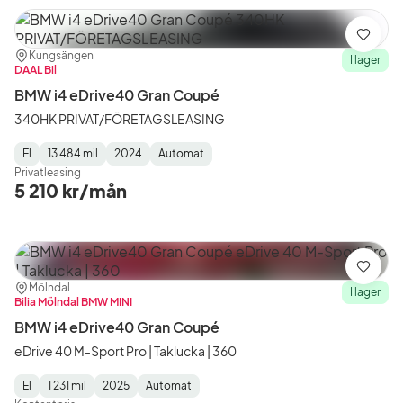
Spara
Plats:
Återförsäljare:
Kungsängen
I lager
DAAL Bil
BMW i4 eDrive40 Gran Coupé
340HK PRIVAT/FÖRETAGSLEASING
El
13 484 mil
2024
Automat
Fuel
Mätarställning
Model
Gearbox
:
Privatleasing
Type
Year
Type
:
:
:
5 210 kr/mån
Spara
Plats:
Återförsäljare:
Mölndal
I lager
Bilia Mölndal BMW MINI
BMW i4 eDrive40 Gran Coupé
eDrive 40 M-Sport Pro | Taklucka | 360
El
1 231 mil
2025
Automat
Fuel
Mätarställning
Model
Gearbox
: