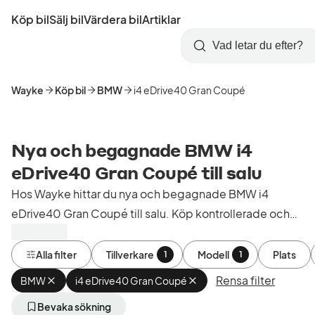
Hoppa
Köp bil
Sälj bil
Värdera bil
Artiklar
till
Skapa
Logga
huvudinnehåll
Startsida
Sök
konto
in
Wayke
Köp bil
BMW
i4 eDrive40 Gran Coupé
Nya och begagnade BMW i4
eDrive40 Gran Coupé till salu
Hos Wayke hittar du nya och begagnade BMW i4
eDrive40 Gran Coupé till salu. Köp kontrollerade och
godkända bilar från bilhandlare i Sverige.
Alla filter
Tillverkare
Modell
Plats
1
1
Rensa filter
BMW
Ta
i4 eDrive40 Gran Coupé
Ta
bort
bort
aktivt
aktivt
Bevaka sökning