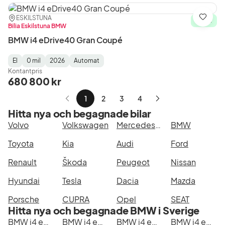
Plats:
Återförsäljare:
ESKILSTUNA
Spara
I lager
Bilia Eskilstuna BMW
BMW i4 eDrive40 Gran Coupé
El
0 mil
2026
Automat
Fuel
Mätarställning
Model
Gearbox
:
Kontantpris
Type
Year
Type
:
:
:
680 800 kr
1
2
3
4
Nästa
Hitta nya och begagnade bilar
sida
Volvo
Volkswagen
Mercedes-Benz
BMW
Toyota
Kia
Audi
Ford
Renault
Škoda
Peugeot
Nissan
Hyundai
Tesla
Dacia
Mazda
Porsche
CUPRA
Opel
SEAT
Hitta nya och begagnade BMW i Sverige
BMW i4 eDrive40 Gran Coupé i Stockholm
BMW i4 eDrive40 Gran Coupé i Göteborg
BMW i4 eDrive40 Gran Coupé i Helsingborg
BMW i4 eDrive40 Gran Coupé i Jönköping