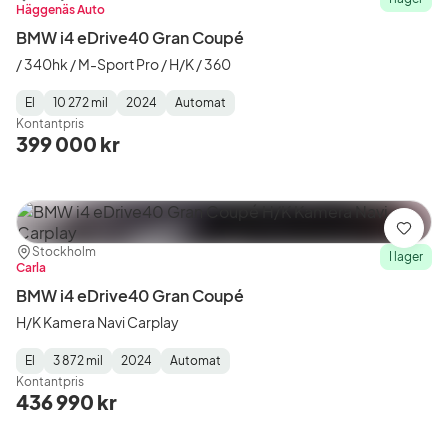
Häggenäs Auto
BMW i4 eDrive40 Gran Coupé
/ 340hk / M-Sport Pro / H/K / 360
El
10 272 mil
2024
Automat
Fuel
Mätarställning
Model
Gearbox
:
Kontantpris
Type
Year
Type
:
:
:
399 000 kr
Spara
Plats:
Återförsäljare:
Stockholm
I lager
Carla
BMW i4 eDrive40 Gran Coupé
H/K Kamera Navi Carplay
El
3 872 mil
2024
Automat
Fuel
Mätarställning
Model
Gearbox
:
Kontantpris
Type
Year
Type
:
:
:
436 990 kr