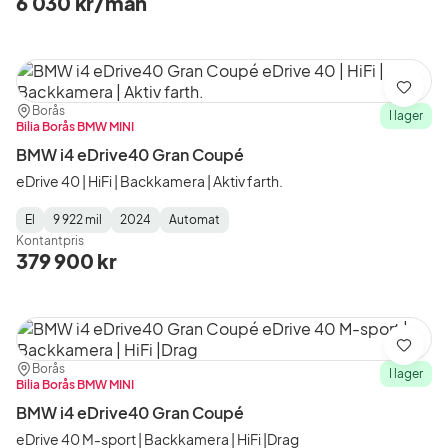
6 030 kr/mån
Spara
Plats:
Återförsäljare:
Borås
I lager
Bilia Borås BMW MINI
BMW i4 eDrive40 Gran Coupé
eDrive 40 | HiFi | Backkamera | Aktiv farth.
El
9 922 mil
2024
Automat
Fuel
Mätarställning
Model
Gearbox
:
Kontantpris
Type
Year
Type
:
:
:
379 900 kr
Spara
Plats:
Återförsäljare:
Borås
I lager
Bilia Borås BMW MINI
BMW i4 eDrive40 Gran Coupé
eDrive 40 M-sport | Backkamera | HiFi |Drag