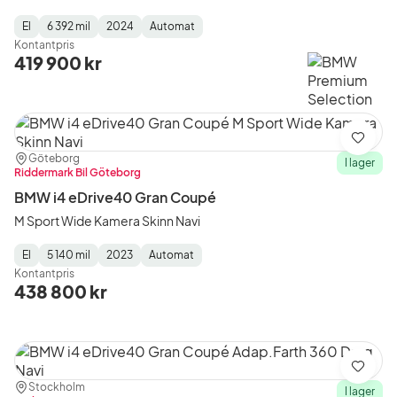
El
6 392 mil
2024
Automat
Fuel
Mätarställning
Model
Gearbox
:
Kontantpris
Type
Year
Type
:
:
:
419 900 kr
Spara
Plats:
Återförsäljare:
Göteborg
I lager
Riddermark Bil Göteborg
BMW i4 eDrive40 Gran Coupé
M Sport Wide Kamera Skinn Navi
El
5 140 mil
2023
Automat
Fuel
Mätarställning
Model
Gearbox
:
Kontantpris
Type
Year
Type
:
:
:
438 800 kr
Spara
Plats:
Återförsäljare:
Stockholm
I lager