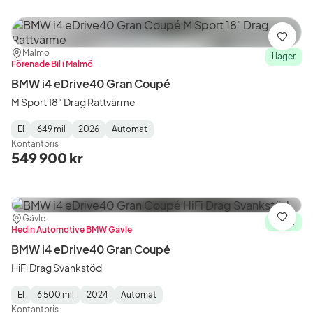
Spara
Plats:
Återförsäljare:
Malmö
I lager
Förenade Bil i Malmö
BMW i4 eDrive40 Gran Coupé
M Sport 18" Drag Rattvärme
El
649 mil
2026
Automat
Fuel
Mätarställning
Model
Gearbox
:
Kontantpris
Type
Year
Type
:
:
:
549 900 kr
Plats:
Återförsäljare:
Gävle
Spara
I lager
Hedin Automotive BMW Gävle
BMW i4 eDrive40 Gran Coupé
HiFi Drag Svankstöd
El
6 500 mil
2024
Automat
Fuel
Mätarställning
Model
Gearbox
:
Kontantpris