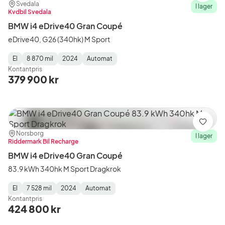
Plats:
Återförsäljare:
Svedala
I lager
Kvdbil Svedala
BMW i4 eDrive40 Gran Coupé
eDrive40, G26 (340hk) M Sport
El
8 870 mil
2024
Automat
Fuel
Mätarställning
Model
Gearbox
:
Kontantpris
Type
Year
Type
:
:
:
379 900 kr
Spara
Plats:
Återförsäljare:
Norsborg
I lager
Riddermark Bil Recharge
BMW i4 eDrive40 Gran Coupé
83.9 kWh 340hk M Sport Dragkrok
El
7 528 mil
2024
Automat
Fuel
Mätarställning
Model
Gearbox
:
Kontantpris
Type
Year
Type
:
:
:
424 800 kr