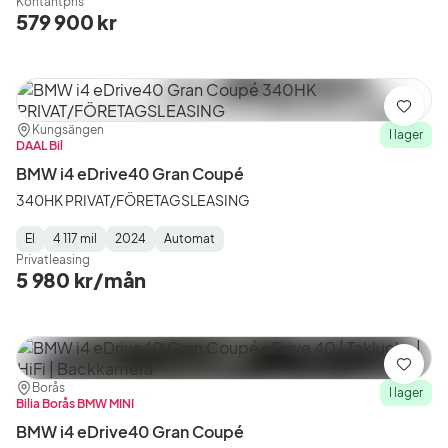
Kontantpris
Type
Year
Type
:
:
:
579 900 kr
Spara
Plats:
Återförsäljare:
Kungsängen
I lager
DAAL Bil
BMW i4 eDrive40 Gran Coupé
340HK PRIVAT/FÖRETAGSLEASING
El
4 117 mil
2024
Automat
Fuel
Mätarställning
Model
Gearbox
:
Privatleasing
Type
Year
Type
:
:
:
5 980 kr/mån
Spara
Plats:
Återförsäljare:
Borås
I lager
Bilia Borås BMW MINI
BMW i4 eDrive40 Gran Coupé