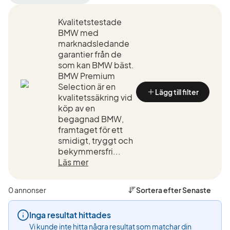
filter
filter
filter
Stockholm
BMW
XM
Kvalitetstestade
+50
(Tillverkare)
Label
km
(Modell)
BMW med
(Plats)
marknadsledande
garantier från de
som kan BMW bäst.
BMW Premium
Selection är en
Lägg till filter
kvalitetssäkring vid
köp av en
begagnad BMW,
framtaget för ett
smidigt, tryggt och
bekymmersfri...
Läs mer
0 annonser
Sortera efter
Senaste
Inga resultat hittades
Vi kunde inte hitta några resultat som matchar din