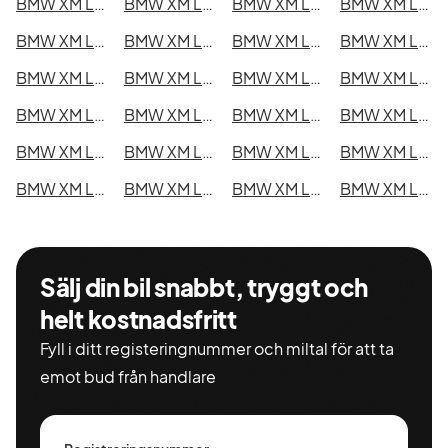
BMW XM Label i Kristianstad
BMW XM Label i Sundsvall
BMW XM Label i Umeå
BMW XM Label i Varberg
BMW XM Label i Borås
BMW XM Label i Falkenberg
BMW XM Label i Gävle
BMW XM Label i Luleå
BMW XM Label i Lund
BMW XM Label i Mönsterås
BMW XM Label i Uddevalla
BMW XM Label i Västervik
BMW XM Label i Ystad
BMW XM Label i Östersund
BMW XM Label i Borlänge
BMW XM Label i Kiruna
BMW XM Label i Nyköping
BMW XM Label i Oskarshamn
BMW XM Label i Sigtuna
BMW XM Label i Skellefteå
BMW XM Label i Skövde
BMW XM Label i Trollhättan
BMW XM Label i Alingsås
BMW XM Label i Båstad
Sälj din bil snabbt, tryggt och
helt kostnadsfritt
Fyll i ditt registeringnummer och miltal för att ta
emot bud från handlare