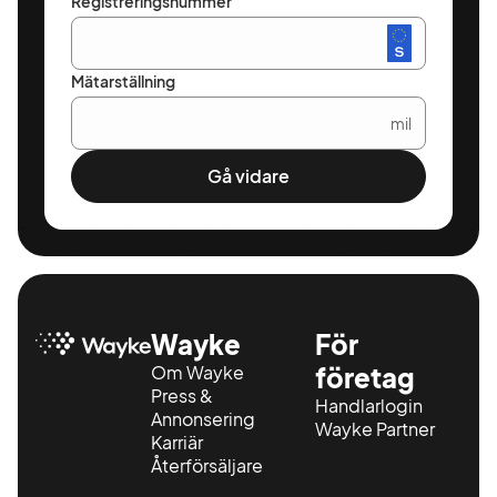
Registreringsnummer
Mätarställning
mil
Gå vidare
Wayke
För
Om Wayke
företag
Press &
Handlarlogin
Annonsering
Wayke Partner
Karriär
Återförsäljare