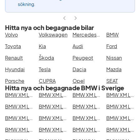
sökning.
Hitta nya och begagnade bilar
Volvo
Volkswagen
Mercedes-Benz
BMW
Toyota
Kia
Audi
Ford
Renault
Škoda
Peugeot
Nissan
Hyundai
Tesla
Dacia
Mazda
Porsche
CUPRA
Opel
SEAT
Hitta nya och begagnade BMW i Sverige
BMW XM Label i Stockholm
BMW XM Label i Göteborg
BMW XM Label i Helsingborg
BMW XM Label i Jönköping
BMW XM Label i Malmö
BMW XM Label i Örebro
BMW XM Label i Norrköping
BMW XM Label i Linköping
BMW XM Label i Uppsala
BMW XM Label i Västerås
BMW XM Label i Halmstad
BMW XM Label i Växjö
BMW XM Label i Eskilstuna
BMW XM Label i Kalmar
BMW XM Label i Karlskrona
BMW XM Label i Karlstad