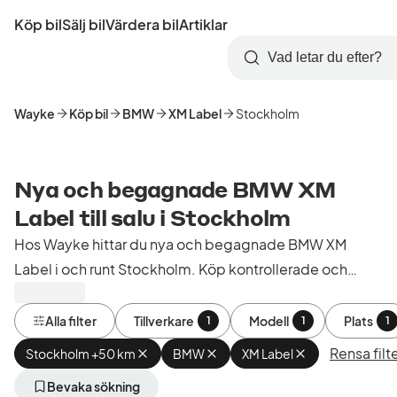
Hoppa
Köp bil
Sälj bil
Värdera bil
Artiklar
till
Skapa
Logga
huvudinnehåll
Startsida
Sök
konto
in
Wayke
Köp bil
BMW
XM Label
Stockholm
Nya och begagnade BMW XM
Label till salu i Stockholm
Hos Wayke hittar du nya och begagnade BMW XM
Label i och runt Stockholm. Köp kontrollerade och
godkända bilar från bilhandlare i Sverige.
Alla filter
Tillverkare
Modell
Plats
1
1
1
Rensa filt
Stockholm +50 km
Ta
BMW
Ta
XM Label
Ta
bort
bort
bort
aktivt
aktivt
aktivt
Bevaka sökning