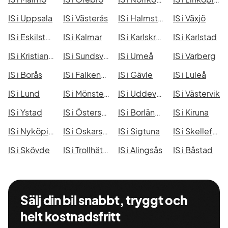
IS i Uppsala
IS i Västerås
IS i Halmstad
IS i Växjö
IS i Eskilstuna
IS i Kalmar
IS i Karlskrona
IS i Karlstad
IS i Kristianstad
IS i Sundsvall
IS i Umeå
IS i Varberg
IS i Borås
IS i Falkenberg
IS i Gävle
IS i Luleå
IS i Lund
IS i Mönsterås
IS i Uddevalla
IS i Västervik
IS i Ystad
IS i Östersund
IS i Borlänge
IS i Kiruna
IS i Nyköping
IS i Oskarshamn
IS i Sigtuna
IS i Skellefteå
IS i Skövde
IS i Trollhättan
IS i Alingsås
IS i Båstad
Sälj din bil snabbt, tryggt och
helt kostnadsfritt