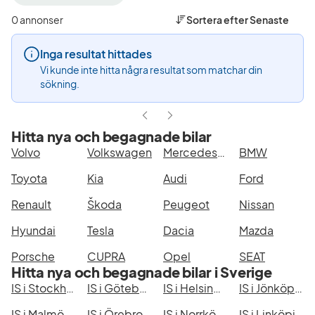
filter
filter
Uppsala
IS
0 annonser
Sortera efter
Senaste
+50
(Modell)
km
Inga resultat hittades
(Plats)
Vi kunde inte hitta några resultat som matchar din
sökning.
Hitta nya och begagnade bilar
Volvo
Volkswagen
Mercedes-Benz
BMW
Toyota
Kia
Audi
Ford
Renault
Škoda
Peugeot
Nissan
Hyundai
Tesla
Dacia
Mazda
Porsche
CUPRA
Opel
SEAT
Hitta nya och begagnade bilar i Sverige
IS i Stockholm
IS i Göteborg
IS i Helsingborg
IS i Jönköping
IS i Malmö
IS i Örebro
IS i Norrköping
IS i Linköping