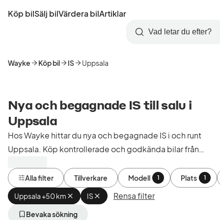
Hoppa
Köp bil
Sälj bil
Värdera bil
Artiklar
till
Skapa
Logga
huvudinnehåll
Startsida
Sök
konto
in
Wayke
Köp bil
IS
Uppsala
Nya och begagnade IS till salu i
Uppsala
Hos Wayke hittar du nya och begagnade IS i och runt
Uppsala. Köp kontrollerade och godkända bilar från
bilhandlare i Sverige.
Alla filter
Tillverkare
Modell
Plats
1
1
Rensa filter
Uppsala +50 km
Ta
IS
Ta
bort
bort
aktivt
aktivt
Bevaka sökning