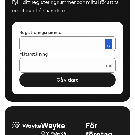
Fyll i ditt registeringnummer och miltal för att ta
emot bud från handlare
Registreringsnummer
Mätarställning
mil
Gå vidare
Wayke
För
Om Wayke
företag