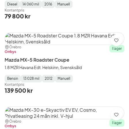
Diesel
14 060 mil
2016
Manuell
Fuel
Mätarställning
Model
Gearbox
:
Kontantpris
Type
Year
Type
:
:
:
79 800 kr
Spara
Plats:
Återförsäljare:
Örebro
I lager
Orrbys
Mazda MX-5 Roadster Coupe
1.8 MZR Havana Edt. Helskinn, Svensksåld
Bensin
13 028 mil
2012
Manuell
Fuel
Mätarställning
Model
Gearbox
:
Kontantpris
Type
Year
Type
:
:
:
139 500 kr
Spara
Plats:
Återförsäljare:
Örebro
I lager
Orrbys