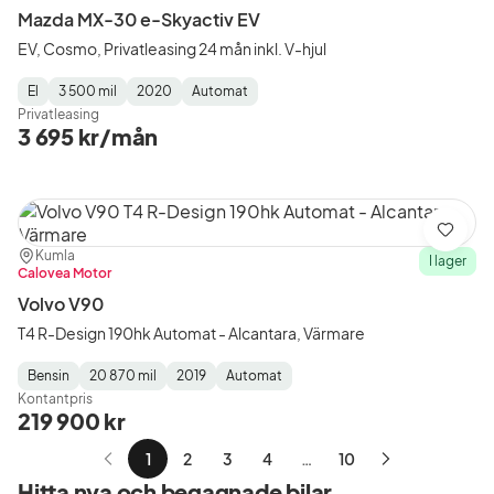
Mazda MX-30 e-Skyactiv EV
EV, Cosmo, Privatleasing 24 mån inkl. V-hjul
El
3 500 mil
2020
Automat
Fuel
Mätarställning
Model
Gearbox
:
Privatleasing
Type
Year
Type
:
:
:
3 695 kr/mån
Spara
Plats:
Återförsäljare:
Kumla
I lager
Calovea Motor
Volvo V90
T4 R-Design 190hk Automat - Alcantara, Värmare
Bensin
20 870 mil
2019
Automat
Fuel
Mätarställning
Model
Gearbox
:
Kontantpris
Type
Year
Type
:
:
:
219 900 kr
1
2
3
4
…
10
Nästa
Hitta nya och begagnade bilar
sida