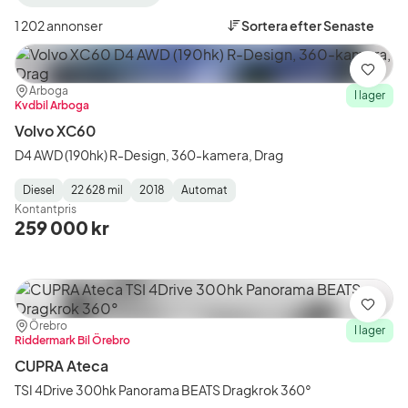
filter
Örebro
1 202 annonser
Sortera efter
Senaste
+50
km
(Plats)
Spara
Plats:
Återförsäljare:
Arboga
I lager
Kvdbil Arboga
Volvo XC60
D4 AWD (190hk) R-Design, 360-kamera, Drag
Diesel
22 628 mil
2018
Automat
Fuel
Mätarställning
Model
Gearbox
:
Kontantpris
Type
Year
Type
:
:
:
259 000 kr
Spara
Plats:
Återförsäljare:
Örebro
I lager
Riddermark Bil Örebro
CUPRA Ateca
TSI 4Drive 300hk Panorama BEATS Dragkrok 360°