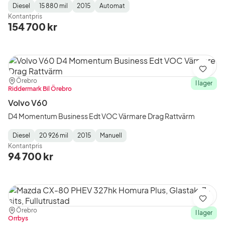
Diesel
15 880 mil
2015
Automat
Fuel
Mätarställning
Model
Gearbox
:
Kontantpris
Type
Year
Type
:
:
:
154 700 kr
Spara
Plats:
Återförsäljare:
Örebro
I lager
Riddermark Bil Örebro
Volvo V60
D4 Momentum Business Edt VOC Värmare Drag Rattvärm
Diesel
20 926 mil
2015
Manuell
Fuel
Mätarställning
Model
Gearbox
:
Kontantpris
Type
Year
Type
:
:
:
94 700 kr
Spara
Plats:
Återförsäljare:
Örebro
I lager
Orrbys