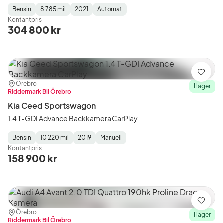
Bensin
8 785 mil
2021
Automat
Fuel
Mätarställning
Model
Gearbox
:
Kontantpris
Type
Year
Type
:
:
:
304 800 kr
Spara
Plats:
Återförsäljare:
Örebro
I lager
Riddermark Bil Örebro
Kia Ceed Sportswagon
1.4 T-GDI Advance Backkamera CarPlay
Bensin
10 220 mil
2019
Manuell
Fuel
Mätarställning
Model
Gearbox
:
Kontantpris
Type
Year
Type
:
:
:
158 900 kr
Spara
Plats:
Återförsäljare:
Örebro
I lager
Riddermark Bil Örebro