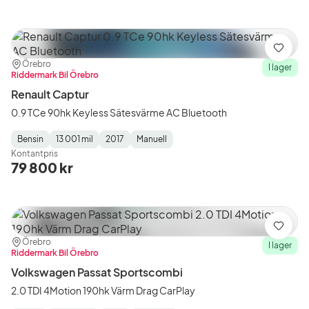
Spara
Plats:
Återförsäljare:
Örebro
I lager
Riddermark Bil Örebro
Renault Captur
0.9 TCe 90hk Keyless Sätesvärme AC Bluetooth
Bensin
13 001 mil
2017
Manuell
Fuel
Mätarställning
Model
Gearbox
:
Kontantpris
Type
Year
Type
:
:
:
79 800 kr
Spara
Plats:
Återförsäljare:
Örebro
I lager
Riddermark Bil Örebro
Volkswagen Passat Sportscombi
2.0 TDI 4Motion 190hk Värm Drag CarPlay