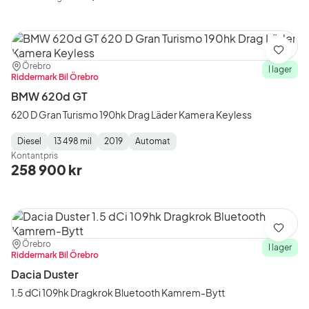
Spara
Plats:
Återförsäljare:
Örebro
I lager
Riddermark Bil Örebro
BMW 620d GT
620 D Gran Turismo 190hk Drag Läder Kamera Keyless
Diesel
13 498 mil
2019
Automat
Fuel
Mätarställning
Model
Gearbox
:
Kontantpris
Type
Year
Type
:
:
:
258 900 kr
Spara
Plats:
Återförsäljare:
Örebro
I lager
Riddermark Bil Örebro
Dacia Duster
1.5 dCi 109hk Dragkrok Bluetooth Kamrem-Bytt