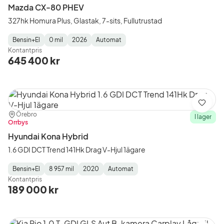
Mazda CX-80 PHEV
327hk Homura Plus, Glastak, 7-sits, Fullutrustad
Bensin+El
0 mil
2026
Automat
Fuel
Mätarställning
Model
Gearbox
:
Kontantpris
Type
Year
Type
:
:
:
645 400 kr
Spara
Plats:
Återförsäljare:
Örebro
I lager
Orrbys
Hyundai Kona Hybrid
1.6 GDI DCT Trend 141Hk Drag V-Hjul 1ägare
Bensin+El
8 957 mil
2020
Automat
Fuel
Mätarställning
Model
Gearbox
:
Kontantpris
Type
Year
Type
:
:
:
189 000 kr