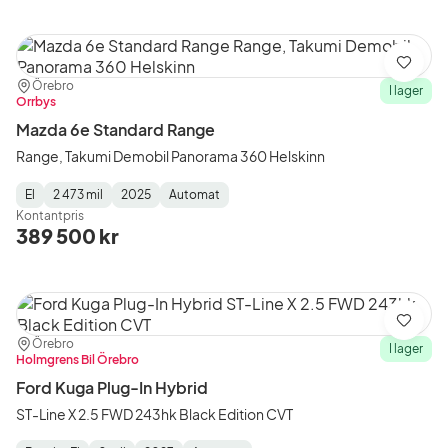
Spara
Plats:
Återförsäljare:
Örebro
I lager
Orrbys
Mazda 6e Standard Range
Range, Takumi Demobil Panorama 360 Helskinn
El
2 473 mil
2025
Automat
Fuel
Mätarställning
Model
Gearbox
:
Kontantpris
Type
Year
Type
:
:
:
389 500 kr
Spara
Plats:
Återförsäljare:
Örebro
I lager
Holmgrens Bil Örebro
Ford Kuga Plug-In Hybrid
ST-Line X 2.5 FWD 243hk Black Edition CVT