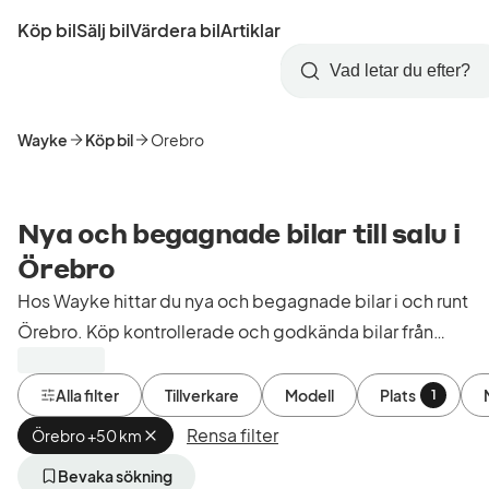
Hoppa
Köp bil
Sälj bil
Värdera bil
Artiklar
till
Skapa
Logga
huvudinnehåll
Startsida
Sök
konto
in
Wayke
Köp bil
Orebro
Nya och begagnade bilar till salu i
Örebro
Hos Wayke hittar du nya och begagnade bilar i och runt
Örebro. Köp kontrollerade och godkända bilar från
bilhandlare i Sverige.
Alla filter
Tillverkare
Modell
Plats
1
Rensa filter
Örebro +50 km
Ta
bort
aktivt
Bevaka sökning