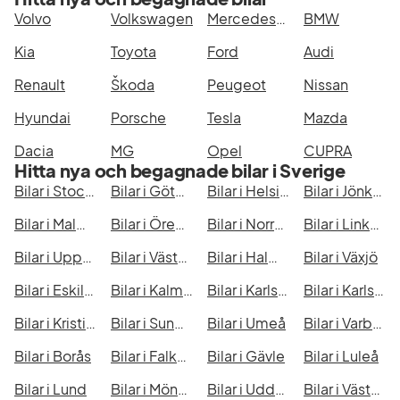
Volvo
Volkswagen
Mercedes-Benz
BMW
Kia
Toyota
Ford
Audi
Renault
Škoda
Peugeot
Nissan
Hyundai
Porsche
Tesla
Mazda
Dacia
MG
Opel
CUPRA
Hitta nya och begagnade bilar i Sverige
Bilar i Stockholm
Bilar i Göteborg
Bilar i Helsingborg
Bilar i Jönköping
Bilar i Malmö
Bilar i Örebro
Bilar i Norrköping
Bilar i Linköping
Bilar i Uppsala
Bilar i Västerås
Bilar i Halmstad
Bilar i Växjö
Bilar i Eskilstuna
Bilar i Kalmar
Bilar i Karlskrona
Bilar i Karlstad
Bilar i Kristianstad
Bilar i Sundsvall
Bilar i Umeå
Bilar i Varberg
Bilar i Borås
Bilar i Falkenberg
Bilar i Gävle
Bilar i Luleå
Bilar i Lund
Bilar i Mönsterås
Bilar i Uddevalla
Bilar i Västervik