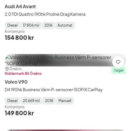
Audi A4 Avant
2.0 TDI Quattro 190hk Proline Drag Kamera
Diesel
17 806 mil
2016
Automat
Fuel
Mätarställning
Model
Gearbox
:
Kontantpris
Type
Year
Type
:
:
:
154 800 kr
Spara
Plats:
Återförsäljare:
Örebro
I lager
Riddermark Bil Örebro
Volvo V90
D4 190hk Business Värm P-sensorer ISOFIX CarPlay
Diesel
20 669 mil
2018
Manuell
Fuel
Mätarställning
Model
Gearbox
:
Kontantpris
Type
Year
Type
:
:
:
149 800 kr