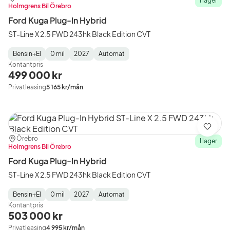
I lager
Holmgrens Bil Örebro
Ford Kuga Plug-In Hybrid
ST-Line X 2.5 FWD 243hk Black Edition CVT
Bensin+El
0 mil
2027
Automat
Fuel
Mätarställning
Model
Gearbox
:
Kontantpris
Type
Year
Type
:
:
:
499 000 kr
Privatleasing
5 165 kr/mån
Spara
Plats:
Återförsäljare:
Örebro
I lager
Holmgrens Bil Örebro
Ford Kuga Plug-In Hybrid
ST-Line X 2.5 FWD 243hk Black Edition CVT
Bensin+El
0 mil
2027
Automat
Fuel
Mätarställning
Model
Gearbox
:
Kontantpris
Type
Year
Type
:
:
:
503 000 kr
Privatleasing
4 995 kr/mån