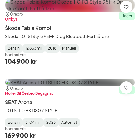
Spara
Plats:
Återförsäljare:
Örebro
I lager
Orrbys
Škoda Fabia Kombi
Skoda 1.0 TSI Style 95Hk Drag Bluetooth Farthållare
Bensin
12 833 mil
2018
Manuell
Fuel
Mätarställning
Model
Gearbox
:
Kontantpris
Type
Year
Type
:
:
:
104 900 kr
Plats:
Återförsäljare:
Örebro
Spara
I lager
Möller Bil Örebro Begagnat
SEAT Arona
1.0 TSI 110 HK DSG7 STYLE
Bensin
3 104 mil
2023
Automat
Fuel
Mätarställning
Model
Gearbox
:
Kontantpris
Type
Year
Type
:
:
:
169 900 kr