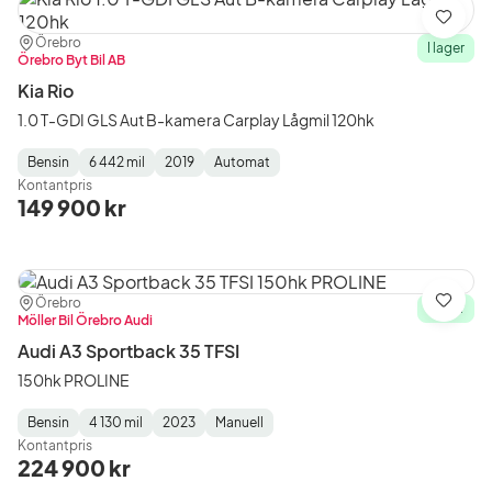
Spara
Plats:
Återförsäljare:
Örebro
I lager
Örebro Byt Bil AB
Kia Rio
1.0 T-GDI GLS Aut B-kamera Carplay Lågmil 120hk
Bensin
6 442 mil
2019
Automat
Fuel
Mätarställning
Model
Gearbox
:
Kontantpris
Type
Year
Type
:
:
:
149 900 kr
Plats:
Återförsäljare:
Örebro
Spara
I lager
Möller Bil Örebro Audi
Audi A3 Sportback 35 TFSI
150hk PROLINE
Bensin
4 130 mil
2023
Manuell
Fuel
Mätarställning
Model
Gearbox
:
Kontantpris
Type
Year
Type
:
:
:
224 900 kr