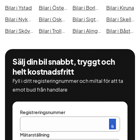
Bilar i Ystad
Bilar i Östersund
Bilar i Borlänge
Bilar i Kiruna
Bilar i Nyköping
Bilar i Oskarshamn
Bilar i Sigtuna
Bilar i Skellefteå
Bilar i Skövde
Bilar i Trollhättan
Bilar i Alingsås
Bilar i Båstad
Sälj din bil snabbt, tryggt och
helt kostnadsfritt
Fyll i ditt registeringnummer och miltal för att ta
emot bud från handlare
Registreringsnummer
Mätarställning