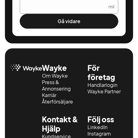
mil
Gå vidare
Wayke
För
Om Wayke
företag
Press &
Handlarlogin
Annonsering
Wayke Partner
Karriär
Återförsäljare
Kontakt &
Följ oss
Hjälp
LinkedIn
Instagram
Kundservice