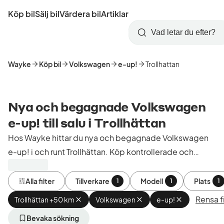
Hoppa
Köp bil
Sälj bil
Värdera bil
Artiklar
till
Skapa
Logga
huvudinnehåll
Startsida
Sök
konto
in
Wayke
Köp bil
Volkswagen
e-up!
Trollhattan
Nya och begagnade Volkswagen
e-up! till salu i Trollhättan
Hos Wayke hittar du nya och begagnade Volkswagen
e-up! i och runt Trollhättan. Köp kontrollerade och
godkända bilar från bilhandlare i Sverige.
Alla filter
Tillverkare
Modell
Plats
1
1
1
Rensa fi
Trollhättan +50 km
Ta
Volkswagen
Ta
e-up!
Ta
bort
bort
bort
aktivt
aktivt
aktivt
Bevaka sökning