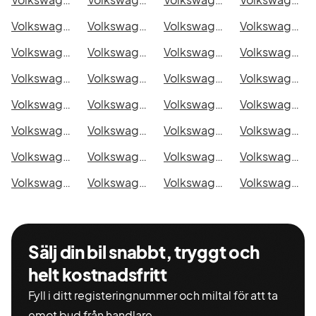
Volkswagen e-up! i Eskilstuna
Volkswagen e-up! i Kalmar
Volkswagen e-up! i Karlskrona
Volkswagen e-up! i Karlstad
Volkswagen e-up! i Kristianstad
Volkswagen e-up! i Sundsvall
Volkswagen e-up! i Umeå
Volkswagen e-up! i Varberg
Volkswagen e-up! i Borås
Volkswagen e-up! i Falkenberg
Volkswagen e-up! i Gävle
Volkswagen e-up! i Luleå
Volkswagen e-up! i Lund
Volkswagen e-up! i Mönsterås
Volkswagen e-up! i Uddevalla
Volkswagen e-up! i Västervik
Volkswagen e-up! i Ystad
Volkswagen e-up! i Östersund
Volkswagen e-up! i Borlänge
Volkswagen e-up! i Kiruna
Volkswagen e-up! i Nyköping
Volkswagen e-up! i Oskarshamn
Volkswagen e-up! i Sigtuna
Volkswagen e-up! i Skellefteå
Volkswagen e-up! i Skövde
Volkswagen e-up! i Trollhättan
Volkswagen e-up! i Alingsås
Volkswagen e-up! i Båstad
Sälj din bil snabbt, tryggt och
helt kostnadsfritt
Fyll i ditt registeringnummer och miltal för att ta
emot bud från handlare