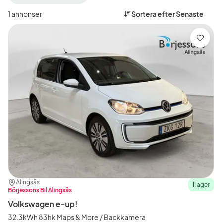
filter
filter
filter
Trollhättan
Volkswagen
e-
1 annonser
Sortera efter
Senaste
+50
(Tillverkare)
up!
km
(Modell)
(Plats)
Spara
Plats:
Återförsäljare:
Alingsås
I lager
Börjessons Bil Alingsås
Volkswagen e-up!
32.3kWh 83hk Maps & More / Backkamera