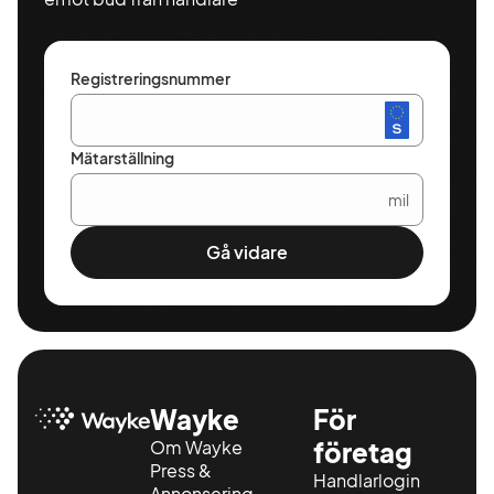
Registreringsnummer
Mätarställning
mil
Gå vidare
Wayke
För
Om Wayke
företag
Press &
Handlarlogin
Annonsering