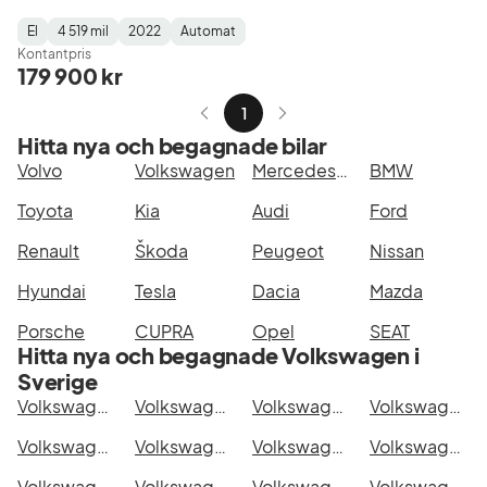
El
4 519 mil
2022
Automat
Fuel
Mätarställning
Model
Gearbox
:
Kontantpris
Type
Year
Type
:
:
:
179 900 kr
1
Hitta nya och begagnade bilar
Volvo
Volkswagen
Mercedes-Benz
BMW
Toyota
Kia
Audi
Ford
Renault
Škoda
Peugeot
Nissan
Hyundai
Tesla
Dacia
Mazda
Porsche
CUPRA
Opel
SEAT
Hitta nya och begagnade Volkswagen i
Sverige
Volkswagen e-up! i Stockholm
Volkswagen e-up! i Göteborg
Volkswagen e-up! i Helsingborg
Volkswagen e-up! i Jönköping
Volkswagen e-up! i Malmö
Volkswagen e-up! i Örebro
Volkswagen e-up! i Norrköping
Volkswagen e-up! i Linköping
Volkswagen e-up! i Uppsala
Volkswagen e-up! i Västerås
Volkswagen e-up! i Halmstad
Volkswagen e-up! i Växjö