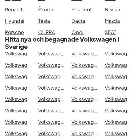
Renault
Škoda
Peugeot
Nissan
Hyundai
Tesla
Dacia
Mazda
Porsche
CUPRA
Opel
SEAT
Hitta nya och begagnade Volkswagen i
Sverige
Volkswagen Passat Variant i Stockholm
Volkswagen Passat Variant i Göteborg
Volkswagen Passat Variant i Helsingborg
Volkswagen Passat Variant i Jönköping
Volkswagen Passat Variant i Malmö
Volkswagen Passat Variant i Örebro
Volkswagen Passat Variant i Norrköping
Volkswagen Passat Variant i Linköping
Volkswagen Passat Variant i Uppsala
Volkswagen Passat Variant i Västerås
Volkswagen Passat Variant i Halmstad
Volkswagen Passat Variant i Växjö
Volkswagen Passat Variant i Eskilstuna
Volkswagen Passat Variant i Kalmar
Volkswagen Passat Variant i Karlskrona
Volkswagen Passat Variant i Karlstad
Volkswagen Passat Variant i Kristianstad
Volkswagen Passat Variant i Sundsvall
Volkswagen Passat Variant i Umeå
Volkswagen Passat Variant i Varberg
Volkswagen Passat Variant i Borås
Volkswagen Passat Variant i Falkenberg
Volkswagen Passat Variant i Gävle
Volkswagen Passat Variant i Luleå
Volkswagen Passat Variant i Lund
Volkswagen Passat Variant i Mönsterås
Volkswagen Passat Variant i Uddevalla
Volkswagen Passat Variant i Västervik
Volkswagen Passat Variant i Ystad
Volkswagen Passat Variant i Östersund
Volkswagen Passat Variant i Borlänge
Volkswagen Passat Variant i Kiruna