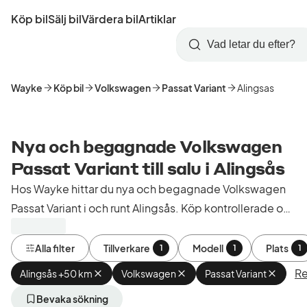
Hoppa
Köp bil
Sälj bil
Värdera bil
Artiklar
till
Skapa
Logga
huvudinnehåll
Startsida
Sök
konto
in
Wayke
Köp bil
Volkswagen
Passat Variant
Alingsas
Nya och begagnade Volkswagen
Passat Variant till salu i Alingsås
Hos Wayke hittar du nya och begagnade Volkswagen
Passat Variant i och runt Alingsås. Köp kontrollerade och
godkända bilar från bilhandlare i Sverige.
Alla filter
Tillverkare
Modell
Plats
1
1
1
Re
Alingsås +50 km
Ta
Volkswagen
Ta
Passat Variant
Ta
bort
bort
bort
aktivt
aktivt
aktivt
Bevaka sökning