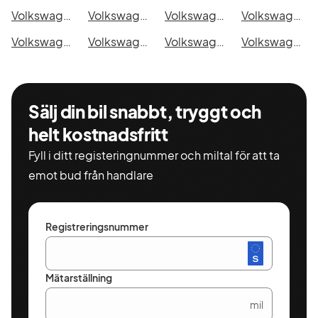
Volkswagen Passat Variant i Nyköping
Volkswagen Passat Variant i Oskarshamn
Volkswagen Passat Variant i Sigtuna
Volkswagen Passat Variant i Skellefteå
Volkswagen Passat Variant i Skövde
Volkswagen Passat Variant i Trollhättan
Volkswagen Passat Variant i Alingsås
Volkswagen Passat Variant i Båstad
Sälj din bil snabbt, tryggt och
helt kostnadsfritt
Fyll i ditt registeringnummer och miltal för att ta
emot bud från handlare
Registreringsnummer
Mätarställning
mil