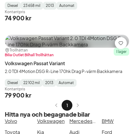
Diesel
23 658 mil
2013
Automat
Fuel
Mätarställning
Model
Gearbox
:
Kontantpris
Type
Year
Type
:
:
:
74 900 kr
Spara
Plats:
Återförsäljare:
Trollhättan
I lager
Bilia Outlet Bilhall Trollhättan
Volkswagen Passat Variant
2.0 TDI 4Motion DSG R-Line 170hk Drag P-värm Backkamera
Diesel
22 102 mil
2013
Automat
Fuel
Mätarställning
Model
Gearbox
:
Kontantpris
Type
Year
Type
:
:
:
79 900 kr
1
Hitta nya och begagnade bilar
Volvo
Volkswagen
Mercedes-Benz
BMW
Toyota
Kia
Audi
Ford