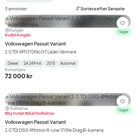
filter
filter
filter
Alingsås
Volkswagen
Passat
3 annonser
Sortera efter
Senaste
+50
(Tillverkare)
Variant
km
(Modell
(Plats)
Spara
Plats:
Återförsäljare:
Kungälv
I lager
Kvdbil Kungälv
Volkswagen Passat Variant
2.0 TDI 4M (170hk) GT Läder Värmare
Diesel
24 249 mil
2013
Automat
Fuel
Mätarställning
Model
Gearbox
:
Kontantpris
Type
Year
Type
:
:
:
72 000 kr
Spara
Plats:
Återförsäljare:
Trollhättan
I lager
Bilia Outlet Bilhall Trollhättan
Volkswagen Passat Variant
2.0 TDI DSG 4Motion R-Line 170hk Drag B-kamera