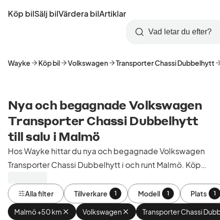
Hoppa
Köp bil
Sälj bil
Värdera bil
Artiklar
till
Skapa
Logga
huvudinnehåll
Startsida
Sök
konto
in
Wayke
Köp bil
Volkswagen
Transporter Chassi Dubbelhytt
Nya och begagnade Volkswagen
Transporter Chassi Dubbelhytt
till salu i Malmö
Hos Wayke hittar du nya och begagnade Volkswagen
Transporter Chassi Dubbelhytt i och runt Malmö. Köp
kontrollerade och godkända bilar från bilhandlare i
Sverige.
Alla filter
Tillverkare
Modell
Plats
1
1
1
Malmö +50 km
Ta
Volkswagen
Ta
Transporter Chassi Dubb