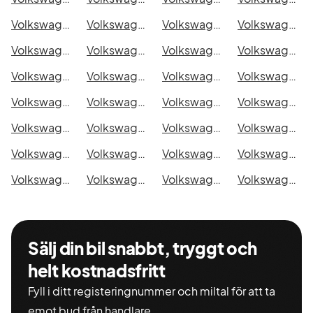
Volkswagen Transporter Chassi Dubbelhytt i Eskilstuna
Volkswagen Transporter Chassi Dubbelhytt i Kalmar
Volkswagen Transporter Chassi Dubbelhytt i Karlskrona
Volkswagen Transporter Chassi Dubbelhytt i Karlstad
Volkswagen Transporter Chassi Dubbelhytt i Kristianstad
Volkswagen Transporter Chassi Dubbelhytt i Sundsvall
Volkswagen Transporter Chassi Dubbelhytt i Umeå
Volkswagen Transporter Chassi Dubbelhytt i Varberg
Volkswagen Transporter Chassi Dubbelhytt i Borås
Volkswagen Transporter Chassi Dubbelhytt i Falkenberg
Volkswagen Transporter Chassi Dubbelhytt i Gävle
Volkswagen Transporter Chassi Dubbelhytt i Luleå
Volkswagen Transporter Chassi Dubbelhytt i Lund
Volkswagen Transporter Chassi Dubbelhytt i Mönsterås
Volkswagen Transporter Chassi Dubbelhytt i Uddevalla
Volkswagen Transporter Chassi Dubbelhytt i Västervik
Volkswagen Transporter Chassi Dubbelhytt i Ystad
Volkswagen Transporter Chassi Dubbelhytt i Östersund
Volkswagen Transporter Chassi Dubbelhytt i Borlänge
Volkswagen Transporter Chassi Dubbelhytt i Kiruna
Volkswagen Transporter Chassi Dubbelhytt i Nyköping
Volkswagen Transporter Chassi Dubbelhytt i Oskarshamn
Volkswagen Transporter Chassi Dubbelhytt i Sigtuna
Volkswagen Transporter Chassi Dubbelhytt i Skellefteå
Volkswagen Transporter Chassi Dubbelhytt i Skövde
Volkswagen Transporter Chassi Dubbelhytt i Trollhättan
Volkswagen Transporter Chassi Dubbelhytt i Alingsås
Volkswagen Transporter Chassi Dubbelhytt i Båstad
Sälj din bil snabbt, tryggt och
helt kostnadsfritt
Fyll i ditt registeringnummer och miltal för att ta
emot bud från handlare