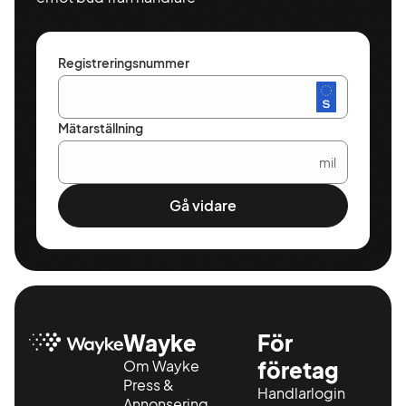
Registreringsnummer
Mätarställning
mil
Gå vidare
Wayke
För
Om Wayke
företag
Press &
Handlarlogin
Annonsering