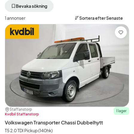
bort
bort
aktivt
aktivt
Bevaka sökning
filter
filter
Malmö
Volkswagen
1 annonser
Sortera efter
Senaste
+50
(Tillverkare)
km
(Plats)
Spara
Plats:
Återförsäljare:
Staffanstorp
I lager
Kvdbil Staffanstorp
Volkswagen Transporter Chassi Dubbelhytt
T5 2.0 TDI Pickup (140hk)