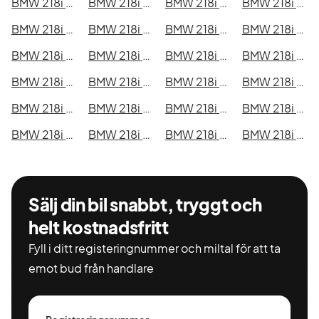
BMW 218i Active Tourer i Kristianstad
BMW 218i Active Tourer i Sundsvall
BMW 218i Active Tourer i Umeå
BMW 218i Active Tourer i Varberg
BMW 218i Active Tourer i Borås
BMW 218i Active Tourer i Falkenberg
BMW 218i Active Tourer i Gävle
BMW 218i Active Tourer i Luleå
BMW 218i Active Tourer i Lund
BMW 218i Active Tourer i Mönsterås
BMW 218i Active Tourer i Uddevalla
BMW 218i Active Tourer i Västervik
BMW 218i Active Tourer i Ystad
BMW 218i Active Tourer i Östersund
BMW 218i Active Tourer i Borlänge
BMW 218i Active Tourer i Kiruna
BMW 218i Active Tourer i Nyköping
BMW 218i Active Tourer i Oskarshamn
BMW 218i Active Tourer i Sigtuna
BMW 218i Active Tourer i Skellefteå
BMW 218i Active Tourer i Skövde
BMW 218i Active Tourer i Trollhättan
BMW 218i Active Tourer i Alingsås
BMW 218i Active Tourer i Båstad
Sälj din bil snabbt, tryggt och
helt kostnadsfritt
Fyll i ditt registeringnummer och miltal för att ta
emot bud från handlare