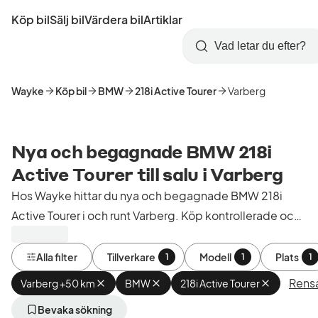
Hoppa
Köp bil
Sälj bil
Värdera bil
Artiklar
till
Skapa
Logga
huvudinnehåll
Startsida
Sök
konto
in
Wayke
Köp bil
BMW
218i Active Tourer
Varberg
Nya och begagnade BMW 218i
Active Tourer till salu i Varberg
Hos Wayke hittar du nya och begagnade BMW 218i
Active Tourer i och runt Varberg. Köp kontrollerade och
godkända bilar från bilhandlare i Sverige.
Alla filter
Tillverkare
Modell
Plats
1
1
1
Rensa
Varberg +50 km
Ta
BMW
Ta
218i Active Tourer
Ta
bort
bort
bort
aktivt
aktivt
aktivt
Bevaka sökning