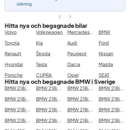
sökning.
Hitta nya och begagnade bilar
Volvo
Volkswagen
Mercedes-Benz
BMW
Toyota
Kia
Audi
Ford
Renault
Škoda
Peugeot
Nissan
Hyundai
Tesla
Dacia
Mazda
Porsche
CUPRA
Opel
SEAT
Hitta nya och begagnade BMW i Sverige
BMW 218i Active Tourer i Stockholm
BMW 218i Active Tourer i Göteborg
BMW 218i Active Tourer i Helsingborg
BMW 218i Active Tourer i Jönköping
BMW 218i Active Tourer i Malmö
BMW 218i Active Tourer i Örebro
BMW 218i Active Tourer i Norrköping
BMW 218i Active Tourer i Linköping
BMW 218i Active Tourer i Uppsala
BMW 218i Active Tourer i Västerås
BMW 218i Active Tourer i Halmstad
BMW 218i Active Tourer i Växjö
BMW 218i Active Tourer i Eskilstuna
BMW 218i Active Tourer i Kalmar
BMW 218i Active Tourer i Karlskrona
BMW 218i Active Tourer i Karlstad