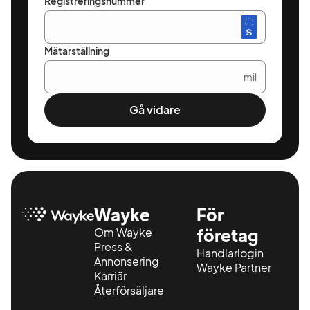
Registreringsnummer
Mätarställning
mil
Gå vidare
Wayke
För
Om Wayke
företag
Press &
Handlarlogin
Annonsering
Wayke Partner
Karriär
Återförsäljare