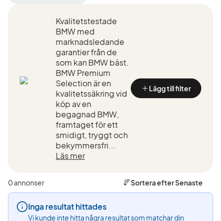
filter
filter
filter
Varberg
BMW
218i
Kvalitetstestade
+50
(Tillverkare)
Active
km
Tourer
BMW med
(Plats)
(Modell)
marknadsledande
garantier från de
som kan BMW bäst.
BMW Premium
Selection är en
Lägg till filter
kvalitetssäkring vid
köp av en
begagnad BMW,
framtaget för ett
smidigt, tryggt och
bekymmersfri...
Läs mer
0 annonser
Sortera efter
Senaste
Inga resultat hittades
Vi kunde inte hitta några resultat som matchar din