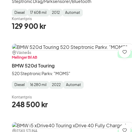
Steptronic Drag/Parksensorer/Bluetooth
Diesel
17 608 mil
2012
Automat
Fuel
Mätarställning
Model
Gearbox
:
Kontantpris
Type
Year
Type
:
:
:
129 900 kr
Plats:
Återförsäljare:
Västerås
Spa
I lager
Mellinger Bil AB
BMW 520d Touring
520 Steptronic Parkv. "MOMS"
Diesel
16 280 mil
2022
Automat
Fuel
Mätarställning
Model
Gearbox
:
Type
Year
Type
:
:
:
Kontantpris
248 500 kr
Plats:
Återförsäljare:
ESKILSTUNA