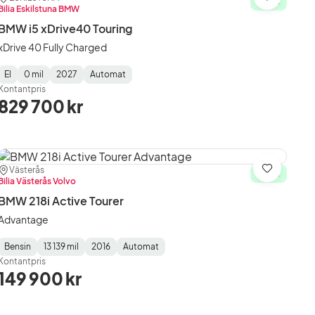
Spara
I lager
Bilia Eskilstuna BMW
BMW i5 xDrive40 Touring
xDrive 40 Fully Charged
El
0 mil
2027
Automat
Fuel
Mätarställning
Model
Gearbox
:
Kontantpris
Type
Year
Type
:
:
:
829 700 kr
Plats:
Återförsäljare:
Västerås
Spara
I lager
Bilia Västerås Volvo
BMW 218i Active Tourer
Advantage
Bensin
13 139 mil
2016
Automat
Fuel
Mätarställning
Model
Gearbox
:
Kontantpris
Type
Year
Type
:
:
:
149 900 kr