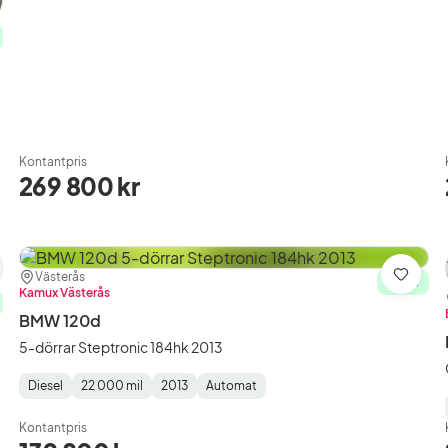
Kontantpris
269 800 kr
Plats:
Återförsäljare:
Västerås
ra
Spara
I lager
Kamux Västerås
BMW 120d
5-dörrar Steptronic 184hk 2013
Diesel
22 000 mil
2013
Automat
Fuel
Mätarställning
Model
Gearbox
:
Type
Year
Type
:
:
:
Kontantpris