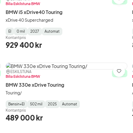
ra
Spara
I lager
Bilia Eskilstuna BMW
BMW i5 xDrive40 Touring
xDrive 40 Supercharged
El
0 mil
2027
Automat
Fuel
Mätarställning
Model
Gearbox
:
Kontantpris
Type
Year
Type
:
:
:
929 400 kr
Plats:
Återförsäljare:
ESKILSTUNA
ra
Spara
I lager
Bilia Eskilstuna BMW
BMW 330e xDrive Touring
Touring/
Bensin+El
502 mil
2025
Automat
Fuel
Mätarställning
Model
Gearbox
:
Kontantpris
Type
Year
Type
:
:
:
489 000 kr