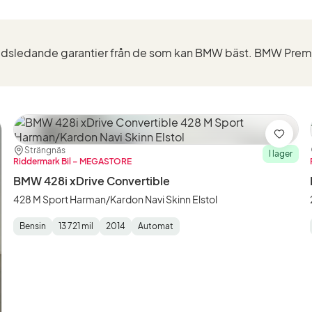
ra
Spara
Plats:
Återförsäljare:
Strängnäs
I lager
Riddermark Bil – MEGASTORE
BMW 428i xDrive Convertible
428 M Sport Harman/Kardon Navi Skinn Elstol
Bensin
13 721 mil
2014
Automat
Fuel
Mätarställning
Model
Gearbox
:
Type
Year
Type
:
:
: