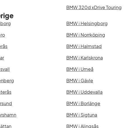
BMW 320d xDrive Touring
rige
eborg
BMW i Helsingborg
ro
BMW i Norrköping
erås
BMW i Halmstad
ar
BMW i Karlskrona
svall
BMW i Umeå
enberg
BMW i Gävle
terås
BMW i Uddevalla
rsund
BMW i Borlänge
arshamn
BMW i Sigtuna
hättan
BMW i Alingsås