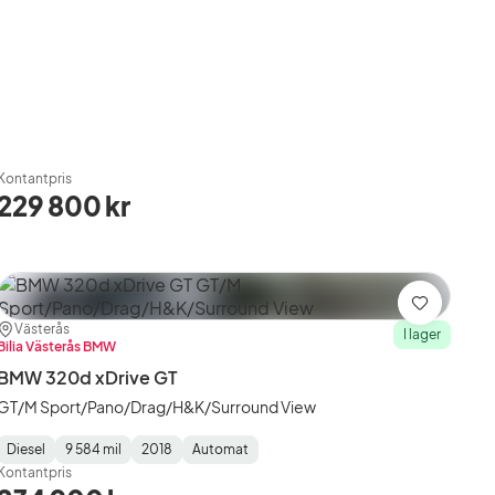
Kontantpris
229 800 kr
Spara
Plats:
Återförsäljare:
Västerås
I lager
Bilia Västerås BMW
BMW 320d xDrive GT
GT/M Sport/Pano/Drag/H&K/Surround View
Diesel
9 584 mil
2018
Automat
Fuel
Mätarställning
Model
Gearbox
:
Kontantpris
Type
Year
Type
:
:
: