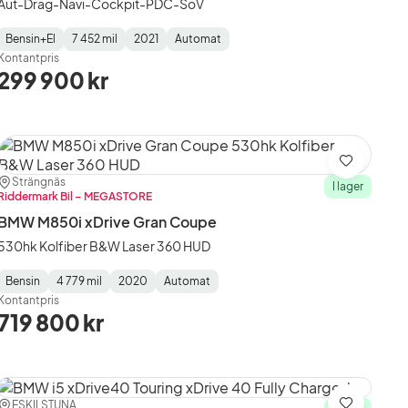
Aut-Drag-Navi-Cockpit-PDC-SoV
Bensin+El
7 452 mil
2021
Automat
Fuel
Mätarställning
Model
Gearbox
:
Kontantpris
Type
Year
Type
:
:
:
299 900 kr
Spara
Plats:
Återförsäljare:
Strängnäs
I lager
Riddermark Bil – MEGASTORE
BMW M850i xDrive Gran Coupe
530hk Kolfiber B&W Laser 360 HUD
Bensin
4 779 mil
2020
Automat
Fuel
Mätarställning
Model
Gearbox
:
Kontantpris
Type
Year
Type
:
:
:
719 800 kr
Plats:
Återförsäljare:
ESKILSTUNA