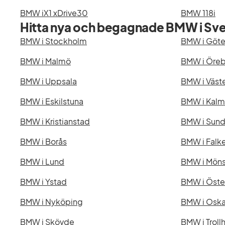
BMW iX1 xDrive30
BMW 118i
Hitta nya och begagnade BMW i Sve
BMW i Stockholm
BMW i Göt
BMW i Malmö
BMW i Öreb
BMW i Uppsala
BMW i Väst
BMW i Eskilstuna
BMW i Kalm
BMW i Kristianstad
BMW i Sund
BMW i Borås
BMW i Falk
BMW i Lund
BMW i Möns
BMW i Ystad
BMW i Öste
BMW i Nyköping
BMW i Osk
BMW i Skövde
BMW i Troll