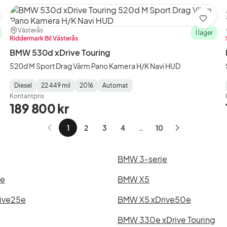
ra
Spara
Plats:
Återförsäljare:
Västerås
I lager
Riddermark Bil Västerås
BMW 530d xDrive Touring
520d M Sport Drag Värm Pano Kamera H/K Navi HUD
Diesel
22 449 mil
2016
Automat
Fuel
Mätarställning
Model
Gearbox
:
Kontantpris
Type
Year
Type
:
:
:
189 800 kr
1
2
3
4
…
10
Nästa
sida
BMW 3-serie
ie
BMW X5
ive25e
BMW X5 xDrive50e
BMW 330e xDrive Touring