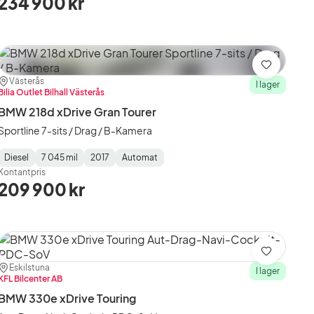
234 900 kr
Spara
Plats:
Återförsäljare:
Västerås
I lager
Bilia Outlet Bilhall Västerås
BMW 218d xDrive Gran Tourer
Sportline 7-sits / Drag / B-Kamera
Diesel
7 045 mil
2017
Automat
Fuel
Mätarställning
Model
Gearbox
:
Kontantpris
Type
Year
Type
:
:
:
209 900 kr
Spara
Plats:
Återförsäljare:
Eskilstuna
I lager
KFL Bilcenter AB
BMW 330e xDrive Touring