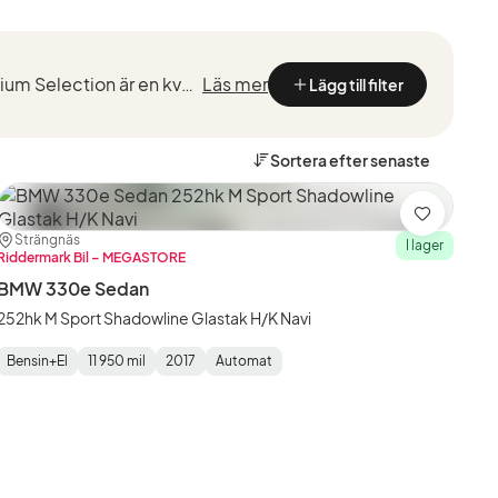
Kvalitetstestade BMW med marknadsledande garantier från de som kan BMW bäst. BMW Premium Selection är en kvalitetssäkring vid köp av en begagnad BMW, framtaget för ett smidigt, tryggt och bekymmersfri...
Läs mer
Lägg till filter
Sortera efter
senaste
Spara
Plats:
Återförsäljare:
Strängnäs
I lager
Riddermark Bil – MEGASTORE
BMW 330e Sedan
252hk M Sport Shadowline Glastak H/K Navi
Bensin+El
11 950 mil
2017
Automat
Fuel
Mätarställning
Model
Gearbox
:
Type
Year
Type
:
:
: