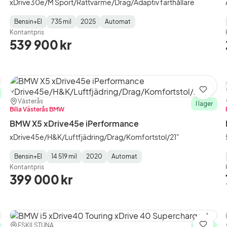
xDrive30e/M Sport/Rattvärme/Drag/Adaptiv farthållare
Bensin+El
735 mil
2025
Automat
Fuel
Mätarställning
Model
Gearbox
:
Kontantpris
Type
Year
Type
:
:
:
539 900 kr
ra
Spara
Plats:
Återförsäljare:
Västerås
I lager
Bilia Västerås BMW
BMW X5 xDrive45e iPerformance
xDrive45e/H&K/Luftfjädring/Drag/Komfortstol/21"
Bensin+El
14 519 mil
2020
Automat
Fuel
Mätarställning
Model
Gearbox
:
Kontantpris
Type
Year
Type
:
:
:
399 000 kr
Plats:
Återförsäljare:
ESKILSTUNA