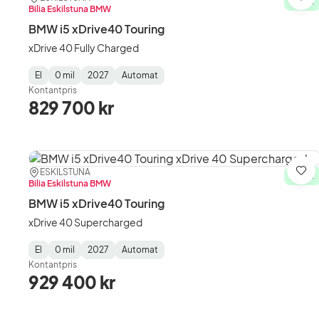
Spa
I lager
Bilia Eskilstuna BMW
BMW i5 xDrive40 Touring
xDrive 40 Fully Charged
El
0 mil
2027
Automat
Fuel
Mätarställning
Model
Gearbox
:
Kontantpris
Type
Year
Type
:
:
:
829 700 kr
Plats:
Återförsäljare:
ESKILSTUNA
Spa
I lager
Bilia Eskilstuna BMW
BMW i5 xDrive40 Touring
xDrive 40 Supercharged
El
0 mil
2027
Automat
Fuel
Mätarställning
Model
Gearbox
:
Kontantpris
Type
Year
Type
:
:
:
929 400 kr