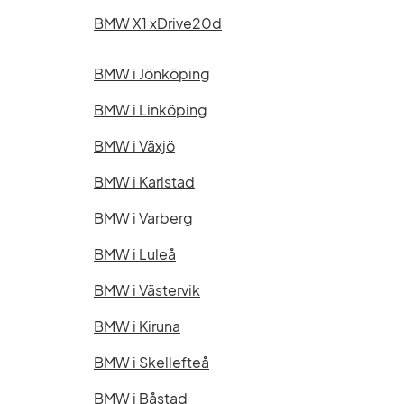
BMW X1 xDrive20d
BMW i Jönköping
BMW i Linköping
BMW i Växjö
BMW i Karlstad
BMW i Varberg
BMW i Luleå
BMW i Västervik
BMW i Kiruna
BMW i Skellefteå
BMW i Båstad