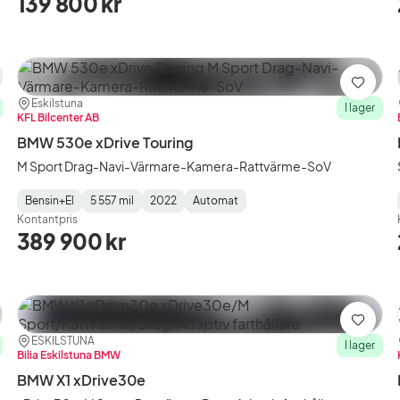
139 800 kr
ra
Spara
Plats:
Återförsäljare:
Eskilstuna
I lager
KFL Bilcenter AB
BMW 530e xDrive Touring
M Sport Drag-Navi-Värmare-Kamera-Rattvärme-SoV
Bensin+El
5 557 mil
2022
Automat
Fuel
Mätarställning
Model
Gearbox
:
Kontantpris
Type
Year
Type
:
:
:
389 900 kr
ra
Spara
Plats:
Återförsäljare:
ESKILSTUNA
I lager
Bilia Eskilstuna BMW
BMW X1 xDrive30e