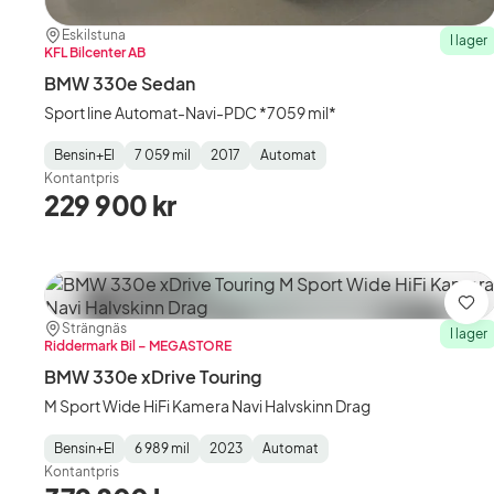
Plats:
Återförsäljare:
Eskilstuna
I lager
KFL Bilcenter AB
BMW 330e Sedan
Sport line Automat-Navi-PDC *7059 mil*
Bensin+El
7 059 mil
2017
Automat
Fuel
Mätarställning
Model
Gearbox
:
Kontantpris
Type
Year
Type
:
:
:
229 900 kr
Spa
Plats:
Återförsäljare:
Strängnäs
I lager
Riddermark Bil – MEGASTORE
BMW 330e xDrive Touring
M Sport Wide HiFi Kamera Navi Halvskinn Drag
Bensin+El
6 989 mil
2023
Automat
Fuel
Mätarställning
Model
Gearbox
:
Kontantpris
Type
Year
Type
:
:
: