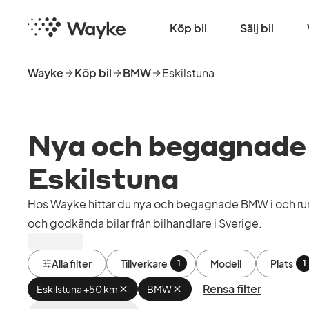
Hoppa
Startsida
till
Köp bil
Sälj bil
huvudinnehåll
Wayke
Köp bil
BMW
Eskilstuna
Nya och begagnade B
Eskilstuna
Hos Wayke hittar du nya och begagnade BMW i och runt
och godkända bilar från bilhandlare i Sverige.
Alla filter
Tillverkare
Modell
Plats
1
1
Rensa filter
Eskilstuna +50 km
Ta
BMW
Ta
bort
bort