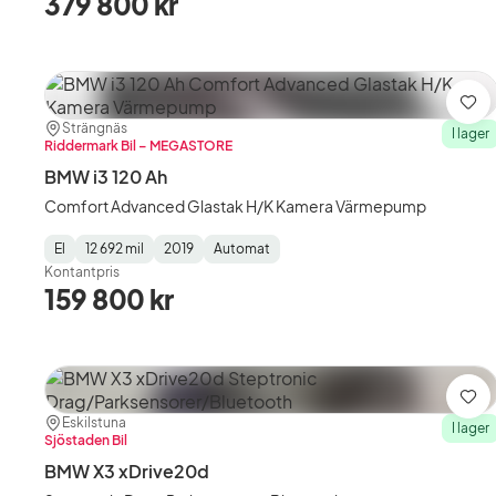
379 800 kr
Spa
Plats:
Återförsäljare:
Strängnäs
I lager
Riddermark Bil – MEGASTORE
BMW i3 120 Ah
Comfort Advanced Glastak H/K Kamera Värmepump
El
12 692 mil
2019
Automat
Fuel
Mätarställning
Model
Gearbox
:
Kontantpris
Type
Year
Type
:
:
:
159 800 kr
Spa
Plats:
Återförsäljare:
Eskilstuna
I lager
Sjöstaden Bil
BMW X3 xDrive20d