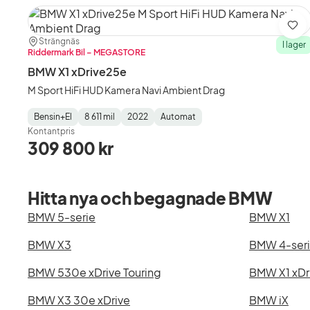
Spa
Plats:
Återförsäljare:
Strängnäs
I lager
Riddermark Bil – MEGASTORE
BMW X1 xDrive25e
M Sport HiFi HUD Kamera Navi Ambient Drag
Bensin+El
8 611 mil
2022
Automat
Fuel
Mätarställning
Model
Gearbox
:
Kontantpris
Type
Year
Type
:
:
:
309 800 kr
Hitta nya och begagnade BMW
BMW 5-serie
BMW X1
BMW X3
BMW 4-ser
BMW 530e xDrive Touring
BMW X1 xDr
BMW X3 30e xDrive
BMW iX