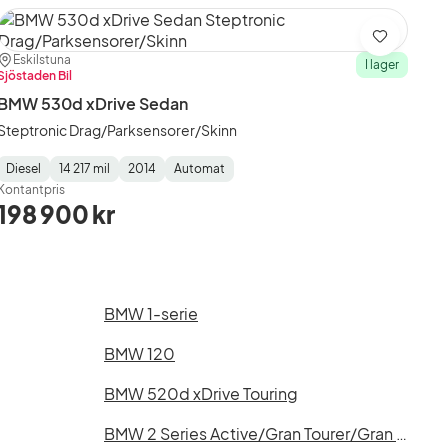
Spara
Plats:
Återförsäljare:
Eskilstuna
I lager
Sjöstaden Bil
BMW 530d xDrive Sedan
Steptronic Drag/Parksensorer/Skinn
Diesel
14 217 mil
2014
Automat
Fuel
Mätarställning
Model
Gearbox
:
Kontantpris
Type
Year
Type
:
:
:
198 900 kr
BMW 1-serie
BMW 120
BMW 520d xDrive Touring
BMW 2 Series Active/Gran Tourer/Gran Coupé