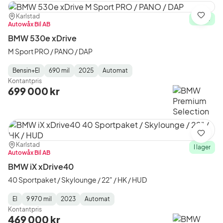
Plats:
Återförsäljare:
Karlstad
Spara
I lager
Autowåx Bil AB
BMW 530e xDrive
M Sport PRO / PANO / DAP
Bensin+El
690 mil
2025
Automat
Fuel
Mätarställning
Model
Gearbox
:
Kontantpris
Type
Year
Type
:
:
:
699 000 kr
Spara
Plats:
Återförsäljare:
Karlstad
I lager
Autowåx Bil AB
BMW iX xDrive40
40 Sportpaket / Skylounge / 22" / HK / HUD
El
9 970 mil
2023
Automat
Fuel
Mätarställning
Model
Gearbox
:
Kontantpris
Type
Year
Type
:
:
:
469 000 kr