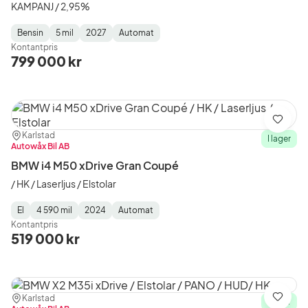
KAMPANJ / 2,95%
Bensin
5 mil
2027
Automat
Fuel
Mätarställning
Model
Gearbox
:
Kontantpris
Type
Year
Type
:
:
:
799 000 kr
Spara
Plats:
Återförsäljare:
Karlstad
I lager
Autowåx Bil AB
BMW i4 M50 xDrive Gran Coupé
/ HK / Laserljus / Elstolar
El
4 590 mil
2024
Automat
Fuel
Mätarställning
Model
Gearbox
:
Kontantpris
Type
Year
Type
:
:
:
519 000 kr
Plats:
Återförsäljare:
Karlstad
Spara
I lager