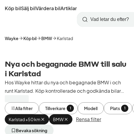
Hoppa
Köp bil
Sälj bil
Värdera bil
Artiklar
till
Skapa
Logga
huvudinnehåll
Startsida
Sök
konto
in
Wayke
Köp bil
BMW
Karlstad
Nya och begagnade BMW till salu
i Karlstad
Hos Wayke hittar du nya och begagnade BMW i och
runt Karlstad. Köp kontrollerade och godkända bilar
från bilhandlare i Sverige.
Alla filter
Tillverkare
Modell
Plats
1
1
Rensa filter
Karlstad +50 km
Ta
BMW
Ta
bort
bort
aktivt
aktivt
Bevaka sökning