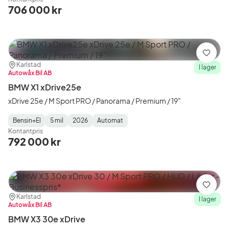
Type
Year
Type
:
:
:
706 000 kr
Spara
Plats:
Återförsäljare:
Karlstad
I lager
Autowåx Bil AB
BMW X1 xDrive25e
xDrive 25e / M Sport PRO / Panorama / Premium / 19"
Bensin+El
5 mil
2026
Automat
Fuel
Mätarställning
Model
Gearbox
:
Kontantpris
Type
Year
Type
:
:
:
792 000 kr
Spara
Plats:
Återförsäljare:
Karlstad
I lager
Autowåx Bil AB
BMW X3 30e xDrive