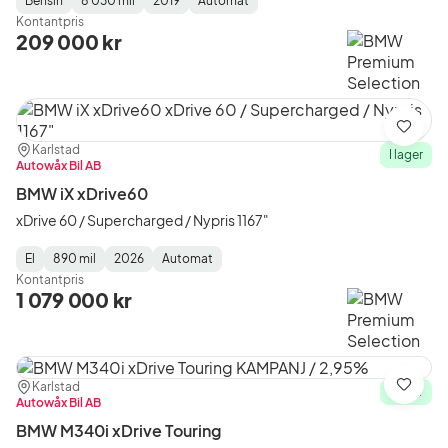
Bensin
8 030 mil
2019
Automat
Fuel
Mätarställning
Model
Gearbox
:
Kontantpris
Type
Year
Type
:
:
:
209 000 kr
Spara
Plats:
Återförsäljare:
Karlstad
I lager
Autowåx Bil AB
BMW iX xDrive60
xDrive 60 / Supercharged / Nypris 1167"
El
890 mil
2026
Automat
Fuel
Mätarställning
Model
Gearbox
:
Kontantpris
Type
Year
Type
:
:
:
1 079 000 kr
Plats:
Återförsäljare:
Karlstad
Spara
I lager
Autowåx Bil AB
BMW M340i xDrive Touring