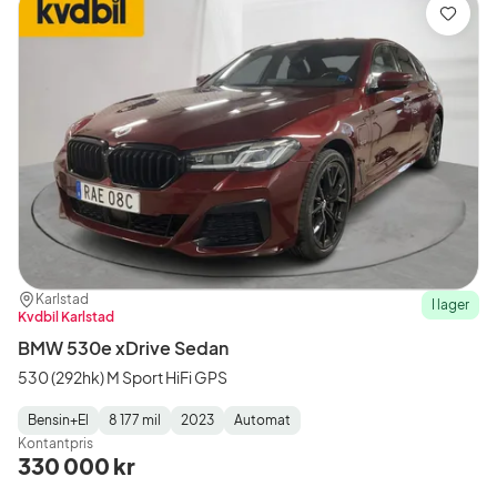
Spara
Plats:
Återförsäljare:
Karlstad
I lager
Kvdbil Karlstad
BMW 530e xDrive Sedan
530 (292hk) M Sport HiFi GPS
Bensin+El
8 177 mil
2023
Automat
Fuel
Mätarställning
Model
Gearbox
:
Kontantpris
Type
Year
Type
:
:
:
330 000 kr