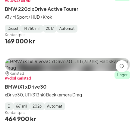
Autowåx Bil AB
BMW 220d xDrive Active Tourer
AT / M Sport / HUD / Krok
Diesel
14 750 mil
2017
Automat
Fuel
Mätarställning
Model
Gearbox
:
Kontantpris
Type
Year
Type
:
:
:
169 000 kr
Spara
Plats:
Återförsäljare:
Karlstad
I lager
Kvdbil Karlstad
BMW iX1 xDrive30
xDrive30, U11 (313hk) Backkamera Drag
El
661 mil
2026
Automat
Fuel
Mätarställning
Model
Gearbox
:
Kontantpris
Type
Year
Type
:
:
:
464 900 kr