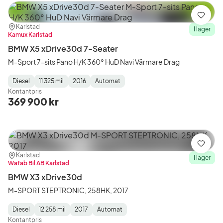
Spara
Plats:
Återförsäljare:
Karlstad
I lager
Kamux Karlstad
BMW X5 xDrive30d 7-Seater
M-Sport 7-sits Pano H/K 360° HuD Navi Värmare Drag
Diesel
11 325 mil
2016
Automat
Fuel
Mätarställning
Model
Gearbox
:
Kontantpris
Type
Year
Type
:
:
:
369 900 kr
Spara
Plats:
Återförsäljare:
Karlstad
I lager
Wafab Bil AB Karlstad
BMW X3 xDrive30d
M-SPORT STEPTRONIC, 258HK, 2017
Diesel
12 258 mil
2017
Automat
Fuel
Mätarställning
Model
Gearbox
:
Kontantpris