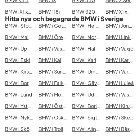
BMW X3 30e xDrive
BMW iX
BMW 330e xDrive Touring
BMW 2 Series Active/Gran Tourer/Gran Coupé
BMW iX1 xDrive30
BMW 118i
BMW 320d xDrive Touring
BMW X1 xDrive20d
Hitta nya och begagnade BMW i Sverige
BMW i Stockholm
BMW i Göteborg
BMW i Helsingborg
BMW i Jönköping
BMW i Malmö
BMW i Örebro
BMW i Norrköping
BMW i Linköping
BMW i Uppsala
BMW i Västerås
BMW i Halmstad
BMW i Växjö
BMW i Eskilstuna
BMW i Kalmar
BMW i Karlskrona
BMW i Karlstad
BMW i Kristianstad
BMW i Sundsvall
BMW i Umeå
BMW i Varberg
BMW i Borås
BMW i Falkenberg
BMW i Gävle
BMW i Luleå
BMW i Lund
BMW i Mönsterås
BMW i Uddevalla
BMW i Västervik
BMW i Ystad
BMW i Östersund
BMW i Borlänge
BMW i Kiruna
BMW i Nyköping
BMW i Oskarshamn
BMW i Sigtuna
BMW i Skellefteå
BMW i Skövde
BMW i Trollhättan
BMW i Alingsås
BMW i Båstad