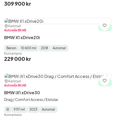
Type
Year
Type
:
:
:
309 900 kr
Plats:
Återförsäljare:
Karlstad
Spara
I lager
Autowåx Bil AB
BMW X1 xDrive20i
Bensin
10 600 mil
2018
Automat
Fuel
Mätarställning
Model
Gearbox
:
Kontantpris
Type
Year
Type
:
:
:
229 000 kr
Plats:
Återförsäljare:
Karlstad
Spara
I lager
Autowåx Bil AB
BMW iX1 xDrive30
Drag / Comfort Access / Elstolar
El
9 117 mil
2023
Automat
Fuel
Mätarställning
Model
Gearbox
:
Kontantpris