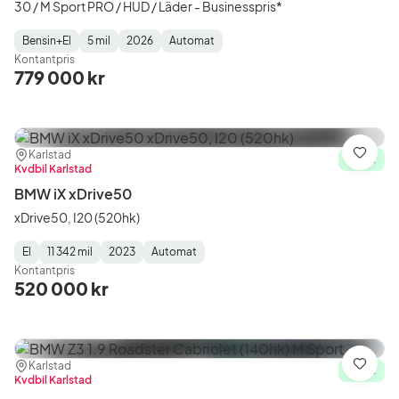
30 / M Sport PRO / HUD / Läder - Businesspris*
Bensin+El
5 mil
2026
Automat
Fuel
Mätarställning
Model
Gearbox
:
Kontantpris
Type
Year
Type
:
:
:
779 000 kr
Plats:
Återförsäljare:
Karlstad
Spara
I lager
Kvdbil Karlstad
BMW iX xDrive50
xDrive50, I20 (520hk)
El
11 342 mil
2023
Automat
Fuel
Mätarställning
Model
Gearbox
:
Kontantpris
Type
Year
Type
:
:
:
520 000 kr
Plats:
Återförsäljare:
Karlstad
Spara
I lager
Kvdbil Karlstad