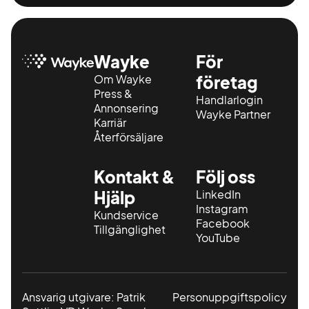
Wayke
För
Om Wayke
företag
Press &
Handlarlogin
Annonsering
Wayke Partner
Karriär
Återförsäljare
Kontakt &
Följ oss
Hjälp
LinkedIn
Instagram
Kundservice
Facebook
Tillgänglighet
YouTube
Ansvarig utgivare: Patrik
Personuppgiftspolicy