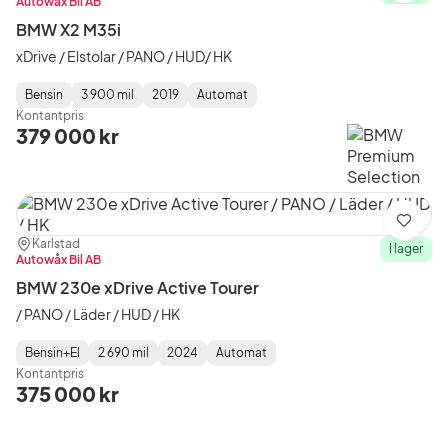
Autowåx Bil AB
BMW X2 M35i
xDrive / Elstolar / PANO / HUD/ HK
Bensin
3 900 mil
2019
Automat
Fuel
Mätarställning
Model
Gearbox
:
Kontantpris
Type
Year
Type
:
:
:
379 000 kr
Spara
Plats:
Återförsäljare:
Karlstad
I lager
Autowåx Bil AB
BMW 230e xDrive Active Tourer
/ PANO / Läder / HUD / HK
Bensin+El
2 690 mil
2024
Automat
Fuel
Mätarställning
Model
Gearbox
:
Kontantpris
Type
Year
Type
:
:
:
375 000 kr