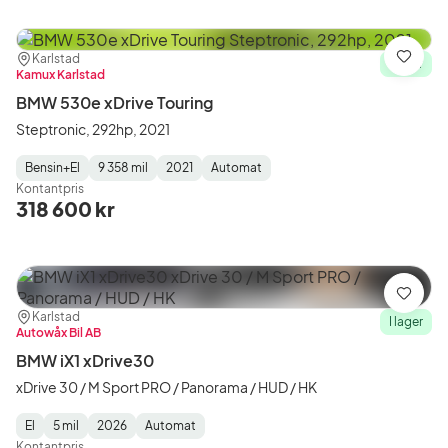
Plats:
Återförsäljare:
Karlstad
Spara
I lager
Kamux Karlstad
BMW 530e xDrive Touring
Steptronic, 292hp, 2021
Bensin+El
9 358 mil
2021
Automat
Fuel
Mätarställning
Model
Gearbox
:
Kontantpris
Type
Year
Type
:
:
:
318 600 kr
Spara
Plats:
Återförsäljare:
Karlstad
I lager
Autowåx Bil AB
BMW iX1 xDrive30
xDrive 30 / M Sport PRO / Panorama / HUD / HK
El
5 mil
2026
Automat
Fuel
Mätarställning
Model
Gearbox
:
Kontantpris