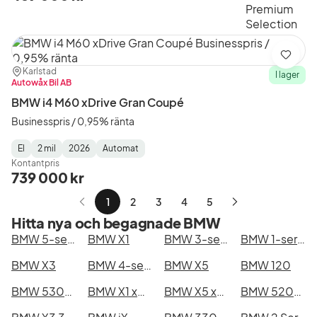
Spara
Plats:
Återförsäljare:
Karlstad
I lager
Autowåx Bil AB
BMW i4 M60 xDrive Gran Coupé
Businesspris / 0,95% ränta
El
2 mil
2026
Automat
Fuel
Mätarställning
Model
Gearbox
:
Kontantpris
Type
Year
Type
:
:
:
739 000 kr
1
2
3
4
5
Nästa
Hitta nya och begagnade BMW
sida
BMW 5-serie
BMW X1
BMW 3-serie
BMW 1-serie
BMW X3
BMW 4-serie
BMW X5
BMW 120
BMW 530e xDrive Touring
BMW X1 xDrive25e
BMW X5 xDrive50e
BMW 520d xDrive Touring