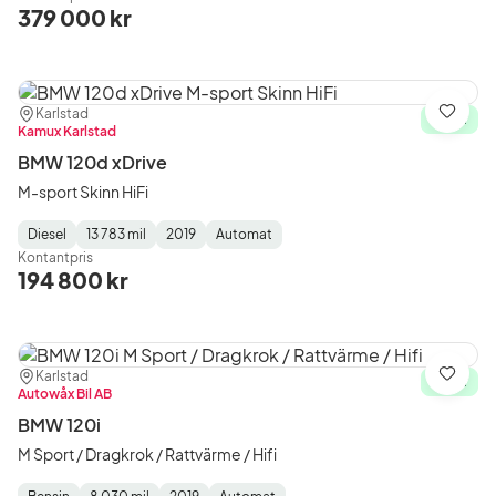
Type
Year
Type
:
:
:
379 000 kr
Plats:
Återförsäljare:
Karlstad
Spara
I lager
Kamux Karlstad
BMW 120d xDrive
M-sport Skinn HiFi
Diesel
13 783 mil
2019
Automat
Fuel
Mätarställning
Model
Gearbox
:
Kontantpris
Type
Year
Type
:
:
:
194 800 kr
Plats:
Återförsäljare:
Karlstad
Spara
I lager
Autowåx Bil AB
BMW 120i
M Sport / Dragkrok / Rattvärme / Hifi