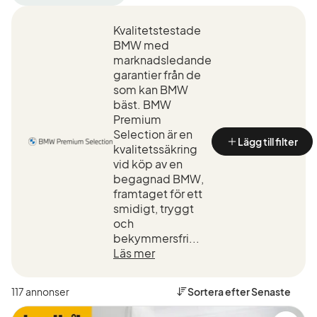
filter
filter
Karlstad
BMW
+50
Kvalitetstestade
(Tillverkare)
km
BMW med
(Plats)
marknadsledande
garantier från de
som kan BMW
bäst. BMW
Premium
Selection är en
Lägg till filter
kvalitetssäkring
vid köp av en
begagnad BMW,
framtaget för ett
smidigt, tryggt
och
bekymmersfri...
Läs mer
117 annonser
Sortera efter
Senaste