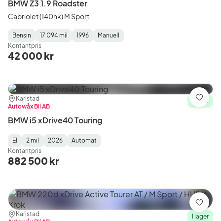
BMW Z3 1.9 Roadster
Cabriolet (140hk) M Sport
Bensin
17 094 mil
1996
Manuell
Fuel
Mätarställning
Model
Gearbox
:
Kontantpris
Type
Year
Type
:
:
:
42 000 kr
Plats:
Återförsäljare:
Karlstad
Spara
I lager
Autowåx Bil AB
BMW i5 xDrive40 Touring
El
2 mil
2026
Automat
Fuel
Mätarställning
Model
Gearbox
:
Kontantpris
Type
Year
Type
:
:
:
882 500 kr
Spara
Plats:
Återförsäljare:
Karlstad
I lager