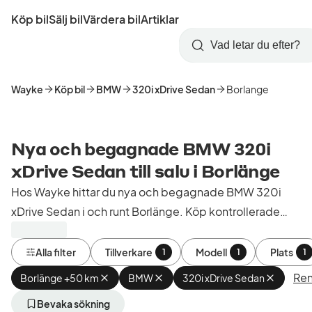
Hoppa
Köp bil
Sälj bil
Värdera bil
Artiklar
till
Skapa
Logga
huvudinnehåll
Startsida
Sök
konto
in
Wayke
Köp bil
BMW
320i xDrive Sedan
Borlange
Nya och begagnade BMW 320i
xDrive Sedan till salu i Borlänge
Hos Wayke hittar du nya och begagnade BMW 320i
xDrive Sedan i och runt Borlänge. Köp kontrollerade
och godkända bilar från bilhandlare i Sverige.
Alla filter
Tillverkare
Modell
Plats
1
1
1
Ren
Borlänge +50 km
Ta
BMW
Ta
320i xDrive Sedan
Ta
bort
bort
bort
aktivt
aktivt
aktivt
Bevaka sökning