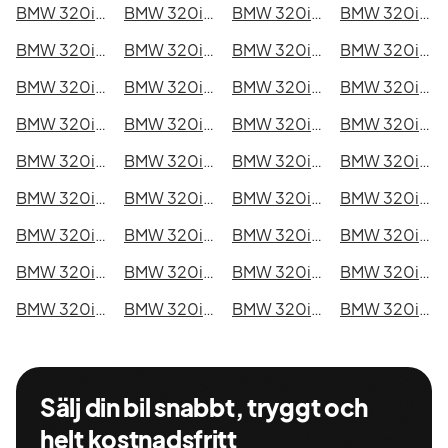
BMW 320i xDrive Sedan i Malmö
BMW 320i xDrive Sedan i Örebro
BMW 320i xDrive Sedan i Norrköping
BMW 320i xDrive Sedan i Linköping
BMW 320i xDrive Sedan i Uppsala
BMW 320i xDrive Sedan i Västerås
BMW 320i xDrive Sedan i Halmstad
BMW 320i xDrive Sedan i Växjö
BMW 320i xDrive Sedan i Eskilstuna
BMW 320i xDrive Sedan i Kalmar
BMW 320i xDrive Sedan i Karlskrona
BMW 320i xDrive Sedan i Karlstad
BMW 320i xDrive Sedan i Kristianstad
BMW 320i xDrive Sedan i Sundsvall
BMW 320i xDrive Sedan i Umeå
BMW 320i xDrive Sedan i Varberg
BMW 320i xDrive Sedan i Borås
BMW 320i xDrive Sedan i Falkenberg
BMW 320i xDrive Sedan i Gävle
BMW 320i xDrive Sedan i Luleå
BMW 320i xDrive Sedan i Lund
BMW 320i xDrive Sedan i Mönsterås
BMW 320i xDrive Sedan i Uddevalla
BMW 320i xDrive Sedan i Västervik
BMW 320i xDrive Sedan i Ystad
BMW 320i xDrive Sedan i Östersund
BMW 320i xDrive Sedan i Borlänge
BMW 320i xDrive Sedan i Kiruna
BMW 320i xDrive Sedan i Nyköping
BMW 320i xDrive Sedan i Oskarshamn
BMW 320i xDrive Sedan i Sigtuna
BMW 320i xDrive Sedan i Skellefteå
BMW 320i xDrive Sedan i Skövde
BMW 320i xDrive Sedan i Trollhättan
BMW 320i xDrive Sedan i Alingsås
BMW 320i xDrive Sedan i Båstad
Sälj din bil snabbt, tryggt och
helt kostnadsfritt