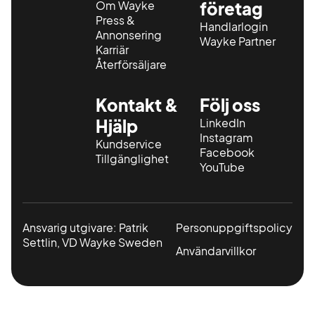
Om Wayke
företag
Press &
Handlarlogin
Annonsering
Wayke Partner
Karriär
Återförsäljare
Kontakt &
Följ oss
Hjälp
LinkedIn
Instagram
Kundservice
Facebook
Tillgänglighet
YouTube
Ansvarig utgivare: Patrik
Personuppgiftspolicy
Settlin, VD Wayke Sweden
Användarvillkor