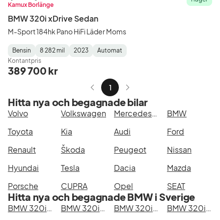
Kamux Borlänge
BMW 320i xDrive Sedan
M-Sport 184hk Pano HiFi Läder Moms
Bensin
8 282 mil
2023
Automat
Fuel
Mätarställning
Model
Gearbox
:
Kontantpris
Type
Year
Type
:
:
:
389 700 kr
1
Hitta nya och begagnade bilar
Volvo
Volkswagen
Mercedes-Benz
BMW
Toyota
Kia
Audi
Ford
Renault
Škoda
Peugeot
Nissan
Hyundai
Tesla
Dacia
Mazda
Porsche
CUPRA
Opel
SEAT
Hitta nya och begagnade BMW i Sverige
BMW 320i xDrive Sedan i Stockholm
BMW 320i xDrive Sedan i Göteborg
BMW 320i xDrive Sedan i Helsingborg
BMW 320i xDrive Sedan i Jönköping