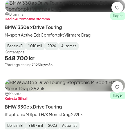
Spara
Plats:
Återförsäljare:
Bromma
I lager
Hedin Automotive Bromma
BMW 330e xDrive Touring
M-sport Active Edt Comfortpkt Värmare Drag
Bensin+El
1 010 mil
2026
Automat
Fuel
Mätarställning
Model
Gearbox
:
Kontantpris
Type
Year
Type
:
:
:
548 700 kr
Företagsleasing
7 123 kr/mån
Spara
Plats:
Återförsäljare:
Knivsta
I lager
Knivsta Bilhall
BMW 330e xDrive Touring
Steptronic M Sport H/K Moms Drag 292hk
Bensin+El
9 587 mil
2023
Automat
Fuel
Mätarställning
Model
Gearbox
: