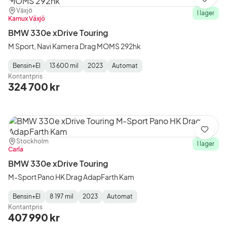
Spara
Plats:
Återförsäljare:
Växjö
I lager
Kamux Växjö
BMW 330e xDrive Touring
M Sport, Navi Kamera Drag MOMS 292hk
Bensin+El
13 600 mil
2023
Automat
Fuel
Mätarställning
Model
Gearbox
:
Kontantpris
Type
Year
Type
:
:
:
324 700 kr
Spara
Plats:
Återförsäljare:
Stockholm
I lager
Carla
BMW 330e xDrive Touring
M-Sport Pano HK Drag AdapFarth Kam
Bensin+El
8 197 mil
2023
Automat
Fuel
Mätarställning
Model
Gearbox
:
Kontantpris
Type
Year
Type
:
:
:
407 990 kr