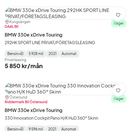
Spara
Plats:
Återförsäljare:
Kungsängen
I lager
DAAL Bil
BMW 330e xDrive Touring
292HK SPORT LINE PRIVAT/FÖRETAGSLEASING
Bensin+El
5 928 mil
2021
Automat
Fuel
Mätarställning
Model
Gearbox
:
Privatleasing
Type
Year
Type
:
:
:
5 850 kr/mån
Spara
Plats:
Återförsäljare:
Östersund
I lager
Riddermark Bil Östersund
BMW 330e xDrive Touring
330 Innovation Cockpit Pano H/K HuD 360° Skinn
Bensin+El
9 596 mil
2021
Automat