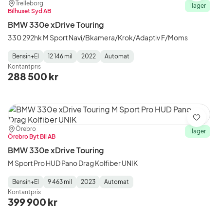
Plats:
Återförsäljare:
Trelleborg
I lager
Bilhuset Syd AB
BMW 330e xDrive Touring
330 292hk M Sport Navi/Bkamera/Krok/Adaptiv F/Moms
Bensin+El
12 146 mil
2022
Automat
Fuel
Mätarställning
Model
Gearbox
:
Kontantpris
Type
Year
Type
:
:
:
288 500 kr
Spara
Plats:
Återförsäljare:
Örebro
I lager
Örebro Byt Bil AB
BMW 330e xDrive Touring
M Sport Pro HUD Pano Drag Kolfiber UNIK
Bensin+El
9 463 mil
2023
Automat
Fuel
Mätarställning
Model
Gearbox
:
Kontantpris
Type
Year
Type
:
:
:
399 900 kr