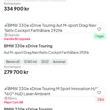
Fuel
Mätarställning
Model
Gearbox
:
Kontantpris
Type
Year
Type
:
:
:
334 900 kr
Spara
Plats:
Återförsäljare:
Uppsala
I lager
Handla Bil Uppsala
BMW 330e xDrive Touring
Aut M-sport Drag Navi Rattv Cockpit Farthållare 292hk
Bensin+El
12 160 mil
2022
Automat
Fuel
Mätarställning
Model
Gearbox
:
Kontantpris
Type
Year
Type
:
:
:
279 700 kr
Spara
Plats:
Återförsäljare:
Bålsta
Såld
Major Cars AB
BMW 330e xDrive Touring