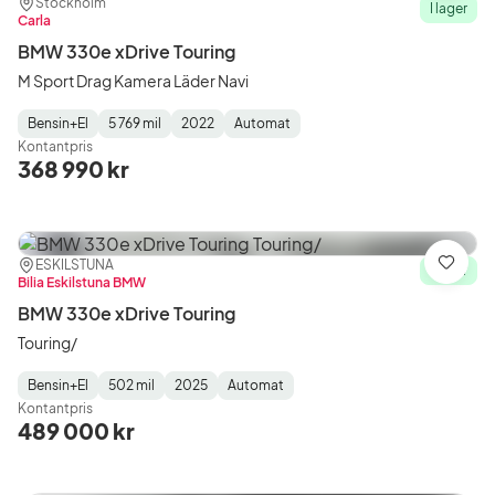
Plats:
Återförsäljare:
Stockholm
I lager
Carla
BMW 330e xDrive Touring
M Sport Drag Kamera Läder Navi
Bensin+El
5 769 mil
2022
Automat
Fuel
Mätarställning
Model
Gearbox
:
Kontantpris
Type
Year
Type
:
:
:
368 990 kr
Plats:
Återförsäljare:
ESKILSTUNA
Spara
I lager
Bilia Eskilstuna BMW
BMW 330e xDrive Touring
Touring/
Bensin+El
502 mil
2025
Automat
Fuel
Mätarställning
Model
Gearbox
:
Kontantpris
Type
Year
Type
:
:
:
489 000 kr