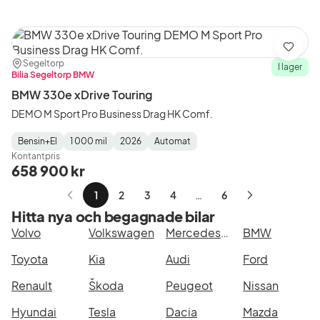
Spara
Plats:
Återförsäljare:
Segeltorp
I lager
Bilia Segeltorp BMW
BMW 330e xDrive Touring
DEMO M Sport Pro Business Drag HK Comf.
Bensin+El
1 000 mil
2026
Automat
Fuel
Mätarställning
Model
Gearbox
:
Kontantpris
Type
Year
Type
:
:
:
658 900 kr
1
2
3
4
…
6
Nästa
Hitta nya och begagnade bilar
sida
Volvo
Volkswagen
Mercedes-Benz
BMW
Toyota
Kia
Audi
Ford
Renault
Škoda
Peugeot
Nissan
Hyundai
Tesla
Dacia
Mazda