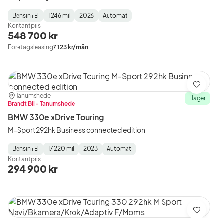
Bensin+El
1 246 mil
2026
Automat
Fuel
Mätarställning
Model
Gearbox
:
Kontantpris
Type
Year
Type
:
:
:
548 700 kr
Företagsleasing
7 123 kr/mån
Spara
Plats:
Återförsäljare:
Tanumshede
I lager
Brandt Bil - Tanumshede
BMW 330e xDrive Touring
M-Sport 292hk Business connected edition
Bensin+El
17 220 mil
2023
Automat
Fuel
Mätarställning
Model
Gearbox
:
Kontantpris
Type
Year
Type
:
:
:
294 900 kr
Spara