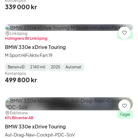
Kontantpris
Type
Year
Type
:
:
:
339 000 kr
Plats:
Återförsäljare:
Linköping
Spara
I lager
Holmgrens Bil Linköping
BMW 330e xDrive Touring
M Sport HiFi Aktiv Fart 19
Bensin+El
2 140 mil
2025
Automat
Fuel
Mätarställning
Model
Gearbox
:
Kontantpris
Type
Year
Type
:
:
:
499 800 kr
Spara
Plats:
Återförsäljare:
Eskilstuna
I lager
KFL Bilcenter AB
BMW 330e xDrive Touring
Aut-Drag-Navi-Cockpit-PDC-SoV