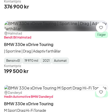
Kontantpris
Type
Year
Type
:
:
:
376 900 kr
Spara
Plats:
Återförsäljare:
Halmstad
I lager
Bendt Bil Halmstad
BMW 330e xDrive Touring
| Sport line | Drag | Adaptiv farthållar
Bensin+El
19 970 mil
2021
Automat
Fuel
Mätarställning
Model
Gearbox
:
Kontantpris
Type
Year
Type
:
:
:
199 500 kr
Plats:
Återförsäljare:
Danderyd
Spara
I lager
Hedin Automotive BMW Danderyd
BMW 330e xDrive Touring
M Sport Drag Hi-Fi Tonade