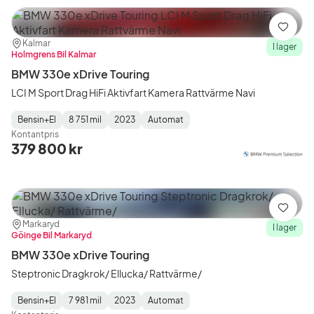
Spara
Plats:
Återförsäljare:
Kalmar
I lager
Holmgrens Bil Kalmar
BMW 330e xDrive Touring
LCI M Sport Drag HiFi Aktivfart Kamera Rattvärme Navi
Bensin+El
8 751 mil
2023
Automat
Fuel
Mätarställning
Model
Gearbox
:
Kontantpris
Type
Year
Type
:
:
:
379 800 kr
Spara
Plats:
Återförsäljare:
Markaryd
I lager
Göinge Bil Markaryd
BMW 330e xDrive Touring
Steptronic Dragkrok/ Ellucka/ Rattvärme/
Bensin+El
7 981 mil
2023
Automat
Fuel
Mätarställning
Model
Gearbox
: