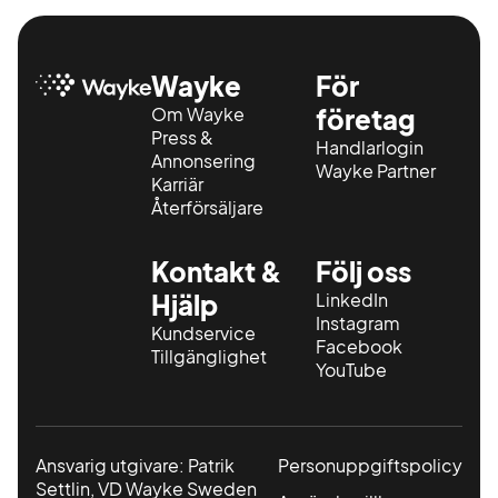
Wayke
För
Om Wayke
företag
Press &
Handlarlogin
Annonsering
Wayke Partner
Karriär
Återförsäljare
Kontakt &
Följ oss
Hjälp
LinkedIn
Instagram
Kundservice
Facebook
Tillgänglighet
YouTube
Ansvarig utgivare: Patrik
Personuppgiftspolicy
Settlin, VD Wayke Sweden