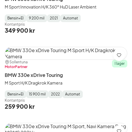
M Sport Innovation H/K 360° HuD Laser Ambient
Bensin+El
9 200 mil
2021
Automat
Fuel
Mätarställning
Model
Gearbox
:
Kontantpris
Type
Year
Type
:
:
:
349 900 kr
Spara
Plats:
Återförsäljare:
Sollentuna
I lager
MotorPartner
BMW 330e xDrive Touring
M Sport H/K Dragkrok Kamera
Bensin+El
15 900 mil
2022
Automat
Fuel
Mätarställning
Model
Gearbox
:
Kontantpris
Type
Year
Type
:
:
:
259 900 kr