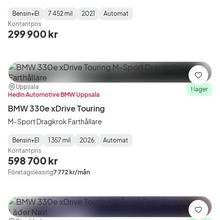
Bensin+El
7 452 mil
2021
Automat
Fuel
Mätarställning
Model
Gearbox
:
Kontantpris
Type
Year
Type
:
:
:
299 900 kr
Spara
Plats:
Återförsäljare:
Uppsala
I lager
Hedin Automotive BMW Uppsala
BMW 330e xDrive Touring
M-Sport Dragkrok Farthållare
Bensin+El
1 357 mil
2026
Automat
Fuel
Mätarställning
Model
Gearbox
:
Kontantpris
Type
Year
Type
:
:
:
598 700 kr
Företagsleasing
7 772 kr/mån
Spara