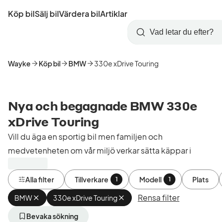
Hoppa
Köp bil
Sälj bil
Värdera bil
Artiklar
till
Skapa
Logga
huvudinnehåll
Startsida
Sök
konto
in
Wayke
Köp bil
BMW
330e xDrive Touring
Nya och begagnade BMW 330e
xDrive Touring
Vill du äga en sportig bil men familjen och
medvetenheten om vår miljö verkar sätta käppar i
hjulen? Det behöver inte vara ett problem! Snygga
BMW 3-serien har nämligen en ny kombi med
Alla filter
Tillverkare
Modell
Plats
1
1
laddhybrid.
Rensa filter
BMW
Ta
330e xDrive Touring
Ta
bort
bort
BMW 330e xDrive Touring är en bil designad för att
aktivt
aktivt
Bevaka sökning