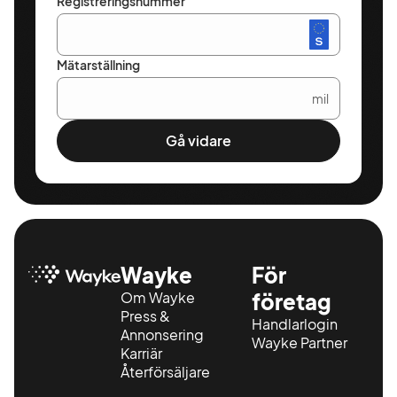
Registreringsnummer
Mätarställning
mil
Gå vidare
Wayke
För
Om Wayke
företag
Press &
Handlarlogin
Annonsering
Wayke Partner
Karriär
Återförsäljare