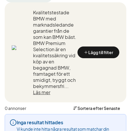
filter
filter
filter
Luleå
BMW
428i
Kvalitetstestade
+50
(Tillverkare)
xDrive
km
Gran
BMW med
(Plats)
Coupé
marknadsledande
(Model
garantier från de
som kan BMW bäst.
BMW Premium
Selection är en
Lägg till filter
kvalitetssäkring vid
köp av en
begagnad BMW,
framtaget för ett
smidigt, tryggt och
bekymmersfri...
Läs mer
0 annonser
Sortera efter
Senaste
Inga resultat hittades
Vi kunde inte hitta några resultat som matchar din