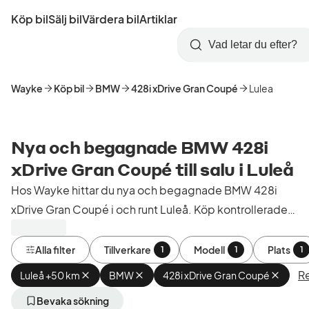
Hoppa
Köp bil
Sälj bil
Värdera bil
Artiklar
till
Skapa
Logga
huvudinnehåll
Startsida
Sök
konto
in
Wayke
Köp bil
BMW
428i xDrive Gran Coupé
Lulea
Nya och begagnade BMW 428i
xDrive Gran Coupé till salu i Luleå
Hos Wayke hittar du nya och begagnade BMW 428i
xDrive Gran Coupé i och runt Luleå. Köp kontrollerade
och godkända bilar från bilhandlare i Sverige.
Alla filter
Tillverkare
Modell
Plats
1
1
1
Re
Luleå +50 km
Ta
BMW
Ta
428i xDrive Gran Coupé
Ta
bort
bort
bort
aktivt
aktivt
aktivt
Bevaka sökning