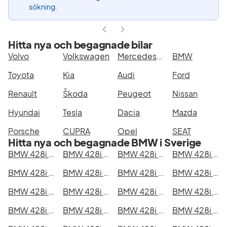
sökning.
Hitta nya och begagnade bilar
Volvo
Volkswagen
Mercedes-Benz
BMW
Toyota
Kia
Audi
Ford
Renault
Škoda
Peugeot
Nissan
Hyundai
Tesla
Dacia
Mazda
Porsche
CUPRA
Opel
SEAT
Hitta nya och begagnade BMW i Sverige
BMW 428i xDrive Gran Coupé i Stockholm
BMW 428i xDrive Gran Coupé i Göteborg
BMW 428i xDrive Gran Coupé i Helsingborg
BMW 428i xDrive Gran Coupé i Jönköping
BMW 428i xDrive Gran Coupé i Malmö
BMW 428i xDrive Gran Coupé i Örebro
BMW 428i xDrive Gran Coupé i Norrköping
BMW 428i xDrive Gran Coupé i Linköping
BMW 428i xDrive Gran Coupé i Uppsala
BMW 428i xDrive Gran Coupé i Västerås
BMW 428i xDrive Gran Coupé i Halmstad
BMW 428i xDrive Gran Coupé i Växjö
BMW 428i xDrive Gran Coupé i Eskilstuna
BMW 428i xDrive Gran Coupé i Kalmar
BMW 428i xDrive Gran Coupé i Karlskrona
BMW 428i xDrive Gran Coupé i Karlstad