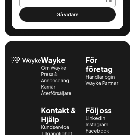
mil
Gå vidare
Wayke
För
Om Wayke
företag
Press &
Handlarlogin
Annonsering
Wayke Partner
Karriär
Återförsäljare
Kontakt &
Följ oss
Hjälp
LinkedIn
Instagram
Kundservice
Facebook
Tillgänglighet