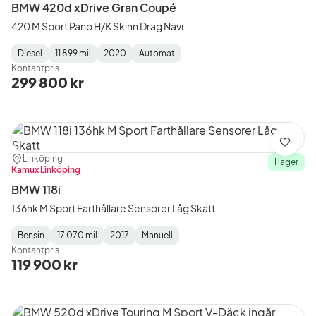
BMW 420d xDrive Gran Coupé
420 M Sport Pano H/K Skinn Drag Navi
Diesel
11 899 mil
2020
Automat
Fuel
Mätarställning
Model
Gearbox
:
Kontantpris
Type
Year
Type
:
:
:
299 800 kr
Spara
Plats:
Återförsäljare:
Linköping
I lager
Kamux Linköping
BMW 118i
136hk M Sport Farthållare Sensorer Låg Skatt
Bensin
17 070 mil
2017
Manuell
Fuel
Mätarställning
Model
Gearbox
:
Kontantpris
Type
Year
Type
:
:
:
119 900 kr