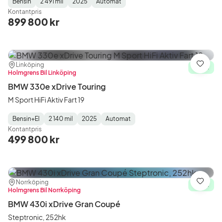
Bensin
2 491 mil
2025
Automat
Fuel
Mätarställning
Model
Gearbox
:
Kontantpris
Type
Year
Type
:
:
:
899 800 kr
Plats:
Återförsäljare:
Linköping
Spara
I lager
Holmgrens Bil Linköping
BMW 330e xDrive Touring
M Sport HiFi Aktiv Fart 19
Bensin+El
2 140 mil
2025
Automat
Fuel
Mätarställning
Model
Gearbox
:
Kontantpris
Type
Year
Type
:
:
:
499 800 kr
Plats:
Återförsäljare:
Norrköping
Spara
I lager
Holmgrens Bil Norrköping
BMW 430i xDrive Gran Coupé
Steptronic, 252hk