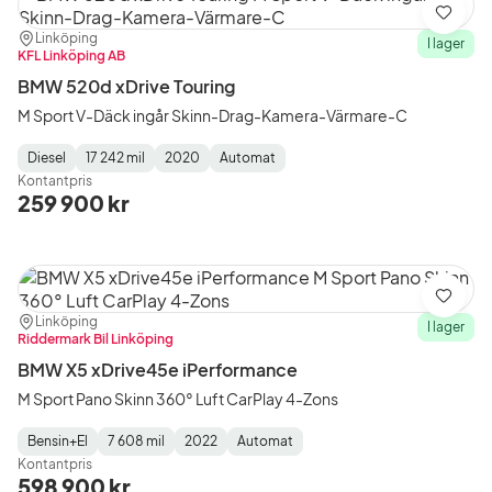
Spara
Plats:
Återförsäljare:
Linköping
I lager
KFL Linköping AB
BMW 520d xDrive Touring
M Sport V-Däck ingår Skinn-Drag-Kamera-Värmare-C
Diesel
17 242 mil
2020
Automat
Fuel
Mätarställning
Model
Gearbox
:
Kontantpris
Type
Year
Type
:
:
:
259 900 kr
Spara
Plats:
Återförsäljare:
Linköping
I lager
Riddermark Bil Linköping
BMW X5 xDrive45e iPerformance
M Sport Pano Skinn 360° Luft CarPlay 4-Zons
Bensin+El
7 608 mil
2022
Automat
Fuel
Mätarställning
Model
Gearbox
:
Kontantpris
Type
Year
Type
:
:
:
598 900 kr