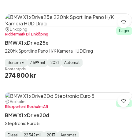
Spara
Plats:
Återförsäljare:
Linköping
I lager
Riddermark Bil Linköping
BMW X1 xDrive25e
220hk Sport line Pano H/K Kamera HUD Drag
Bensin+El
7 699 mil
2021
Automat
Fuel
Mätarställning
Model
Gearbox
:
Kontantpris
Type
Year
Type
:
:
:
274 800 kr
Plats:
Återförsäljare:
Boxholm
Spara
I lager
Bilexperten i Boxholm AB
BMW X1 xDrive20d
Steptronic Euro 5
Diesel
22 542 mil
2013
Automat