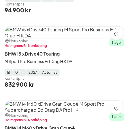
Fuel
Mätarställning
Model
Gearbox
:
Kontantpris
Type
Year
Type
:
:
:
94 900 kr
Spara
Plats:
Återförsäljare:
Norrköping
I lager
Holmgrens Bil Norrköping
BMW i5 xDrive40 Touring
M Sport Pro Business Ed Drag H K DA
El
0 mil
2027
Automat
Fuel
Mätarställning
Model
Gearbox
:
Kontantpris
Type
Year
Type
:
:
:
832 900 kr
Spara
Plats:
Återförsäljare:
Norrköping
I lager
Holmgrens Bil Norrköping
BMW i4 M60 xDrive Gran Coupé