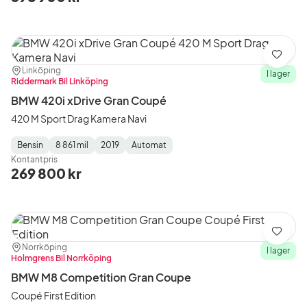
Spara
Plats:
Återförsäljare:
Linköping
I lager
Riddermark Bil Linköping
BMW 420i xDrive Gran Coupé
420 M Sport Drag Kamera Navi
Bensin
8 861 mil
2019
Automat
Fuel
Mätarställning
Model
Gearbox
:
Kontantpris
Type
Year
Type
:
:
:
269 800 kr
Spara
Plats:
Återförsäljare:
Norrköping
I lager
Holmgrens Bil Norrköping
BMW M8 Competition Gran Coupe
Coupé First Edition