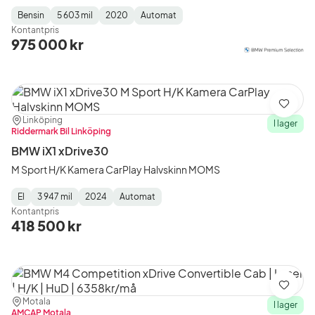
Bensin
5 603 mil
2020
Automat
Fuel
Mätarställning
Model
Gearbox
:
Kontantpris
Type
Year
Type
:
:
:
975 000 kr
Spara
Plats:
Återförsäljare:
Linköping
I lager
Riddermark Bil Linköping
BMW iX1 xDrive30
M Sport H/K Kamera CarPlay Halvskinn MOMS
El
3 947 mil
2024
Automat
Fuel
Mätarställning
Model
Gearbox
:
Kontantpris
Type
Year
Type
:
:
:
418 500 kr
Spara
Plats:
Återförsäljare:
Motala
I lager
AMCAP Motala