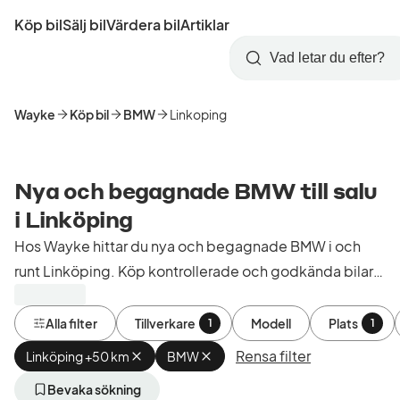
Hoppa
Köp bil
Sälj bil
Värdera bil
Artiklar
till
Skapa
Logga
huvudinnehåll
Startsida
Sök
konto
in
Wayke
Köp bil
BMW
Linkoping
Nya och begagnade BMW till salu
i Linköping
Hos Wayke hittar du nya och begagnade BMW i och
runt Linköping. Köp kontrollerade och godkända bilar
från bilhandlare i Sverige.
Alla filter
Tillverkare
Modell
Plats
1
1
Rensa filter
Linköping +50 km
Ta
BMW
Ta
bort
bort
aktivt
aktivt
Bevaka sökning