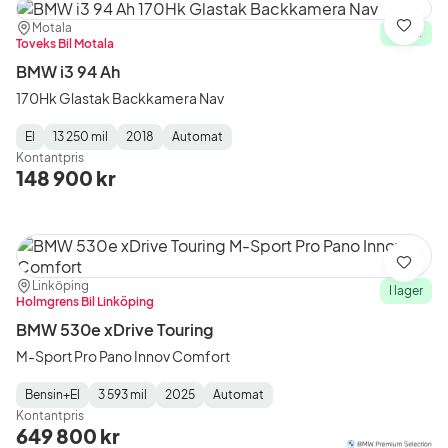
Plats:
Återförsäljare:
Motala
Spara
I lager
Toveks Bil Motala
BMW i3 94 Ah
170Hk Glastak Backkamera Nav
El
13 250 mil
2018
Automat
Fuel
Mätarställning
Model
Gearbox
:
Kontantpris
Type
Year
Type
:
:
:
148 900 kr
Spara
Plats:
Återförsäljare:
Linköping
I lager
Holmgrens Bil Linköping
BMW 530e xDrive Touring
M-Sport Pro Pano Innov Comfort
Bensin+El
3 593 mil
2025
Automat
Fuel
Mätarställning
Model
Gearbox
:
Kontantpris
Type
Year
Type
:
:
:
649 800 kr