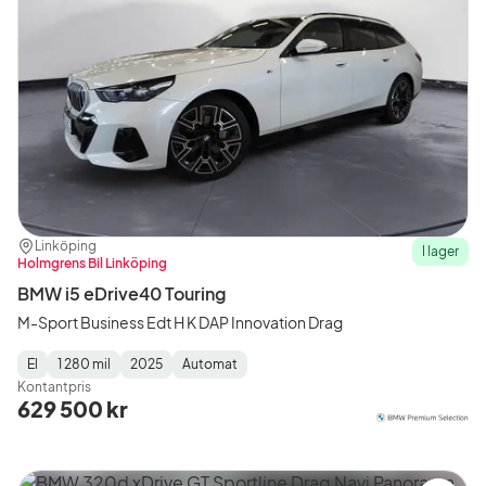
Plats:
Återförsäljare:
Linköping
I lager
Holmgrens Bil Linköping
BMW i5 eDrive40 Touring
M-Sport Business Edt H K DAP Innovation Drag
El
1 280 mil
2025
Automat
Fuel
Mätarställning
Model
Gearbox
:
Kontantpris
Type
Year
Type
:
:
:
629 500 kr