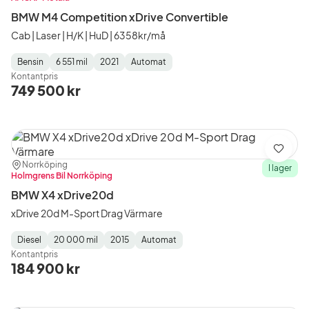
BMW M4 Competition xDrive Convertible
Cab | Laser | H/K | HuD | 6358kr/må
Bensin
6 551 mil
2021
Automat
Fuel
Mätarställning
Model
Gearbox
:
Kontantpris
Type
Year
Type
:
:
:
749 500 kr
Spara
Plats:
Återförsäljare:
Norrköping
I lager
Holmgrens Bil Norrköping
BMW X4 xDrive20d
xDrive 20d M-Sport Drag Värmare
Diesel
20 000 mil
2015
Automat
Fuel
Mätarställning
Model
Gearbox
:
Kontantpris
Type
Year
Type
:
:
:
184 900 kr