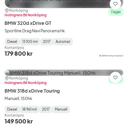
Spara
Plats:
Återförsäljare:
Norrköping
I lager
Holmgrens Bil Norrköping
BMW 320d xDrive GT
Sportline Drag Navi Panorama hk
Diesel
13 100 mil
2017
Automat
Fuel
Mätarställning
Model
Gearbox
:
Kontantpris
Type
Year
Type
:
:
:
179 800 kr
Plats:
Återförsäljare:
Norrköping
Spara
I lager
Holmgrens Bil Norrköping
BMW 318d xDrive Touring
Manuell, 150hk
Diesel
18 961 mil
2017
Manuell
Fuel
Mätarställning
Model
Gearbox
:
Kontantpris
Type
Year
Type
:
:
:
149 500 kr