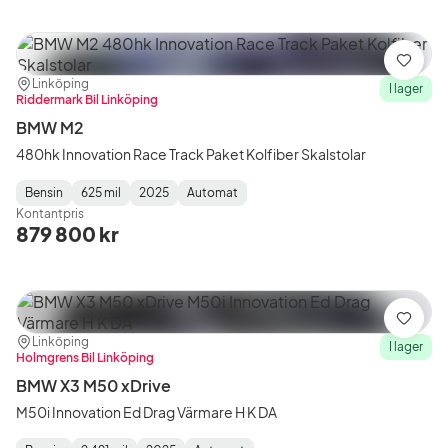
Spara
Plats:
Återförsäljare:
Linköping
I lager
Riddermark Bil Linköping
BMW M2
480hk Innovation Race Track Paket Kolfiber Skalstolar
Bensin
625 mil
2025
Automat
Fuel
Mätarställning
Model
Gearbox
:
Kontantpris
Type
Year
Type
:
:
:
879 800 kr
Spara
Plats:
Återförsäljare:
Linköping
I lager
Holmgrens Bil Linköping
BMW X3 M50 xDrive
M50i Innovation Ed Drag Värmare H K DA