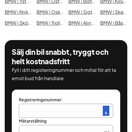
BMW i Ystad
BMW i Östersund
BMW i Borlänge
BMW i Kiruna
BMW i Nyköping
BMW i Oskarshamn
BMW i Sigtuna
BMW i Skellefteå
BMW i Skövde
BMW i Trollhättan
BMW i Alingsås
BMW i Båstad
Sälj din bil snabbt, tryggt och
helt kostnadsfritt
Fyll i ditt registeringnummer och miltal för att ta
emot bud från handlare
Registreringsnummer
Mätarställning