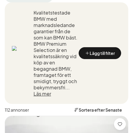
filter
filter
Linköping
BMW
Kvalitetstestade
+50
(Tillverkare)
km
BMW med
(Plats)
marknadsledande
garantier från de
som kan BMW bäst.
BMW Premium
Selection är en
Lägg till filter
kvalitetssäkring vid
köp av en
begagnad BMW,
framtaget för ett
smidigt, tryggt och
bekymmersfri...
Läs mer
112 annonser
Sortera efter
Senaste
Spara