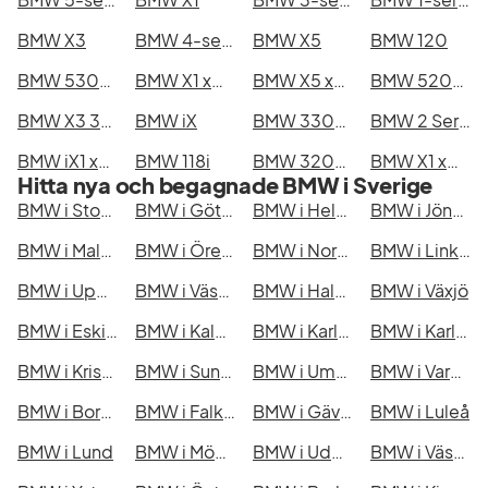
BMW X3
BMW 4-serie
BMW X5
BMW 120
BMW 530e xDrive Touring
BMW X1 xDrive25e
BMW X5 xDrive50e
BMW 520d xDrive Touring
BMW X3 30e xDrive
BMW iX
BMW 330e xDrive Touring
BMW 2 Series Active/Gran Tourer/Gran Coupé
BMW iX1 xDrive30
BMW 118i
BMW 320d xDrive Touring
BMW X1 xDrive20d
Hitta nya och begagnade BMW i Sverige
BMW i Stockholm
BMW i Göteborg
BMW i Helsingborg
BMW i Jönköping
BMW i Malmö
BMW i Örebro
BMW i Norrköping
BMW i Linköping
BMW i Uppsala
BMW i Västerås
BMW i Halmstad
BMW i Växjö
BMW i Eskilstuna
BMW i Kalmar
BMW i Karlskrona
BMW i Karlstad
BMW i Kristianstad
BMW i Sundsvall
BMW i Umeå
BMW i Varberg
BMW i Borås
BMW i Falkenberg
BMW i Gävle
BMW i Luleå
BMW i Lund
BMW i Mönsterås
BMW i Uddevalla
BMW i Västervik