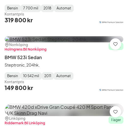
Bensin
7 700 mil
2018
Automat
Fuel
Mätarställning
Model
Gearbox
:
Kontantpris
Type
Year
Type
:
:
:
319 800 kr
Plats:
Återförsäljare:
Norrköping
Spara
I lager
Holmgrens Bil Norrköping
BMW 523i Sedan
Steptronic, 204hk,
Bensin
10 542 mil
2011
Automat
Fuel
Mätarställning
Model
Gearbox
:
Kontantpris
Type
Year
Type
:
:
:
149 800 kr
Spara
Plats:
Återförsäljare:
Linköping
I lager
Riddermark Bil Linköping