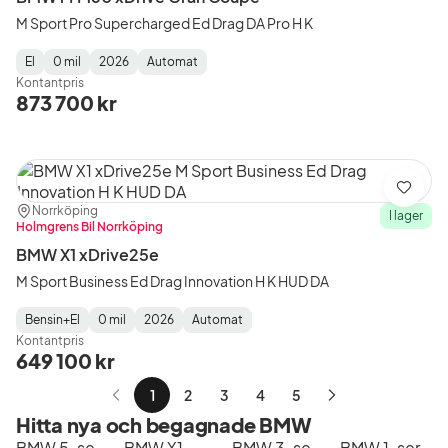
M Sport Pro Supercharged Ed Drag DA Pro H K
El
0 mil
2026
Automat
Fuel
Mätarställning
Model
Gearbox
:
Kontantpris
Type
Year
Type
:
:
:
873 700 kr
Spara
Plats:
Återförsäljare:
Norrköping
I lager
Holmgrens Bil Norrköping
BMW X1 xDrive25e
M Sport Business Ed Drag Innovation H K HUD DA
Bensin+El
0 mil
2026
Automat
Fuel
Mätarställning
Model
Gearbox
:
Kontantpris
Type
Year
Type
:
:
:
649 100 kr
1
2
3
4
5
Nästa
Hitta nya och begagnade BMW
sida
BMW 5-serie
BMW X1
BMW 3-serie
BMW 1-serie