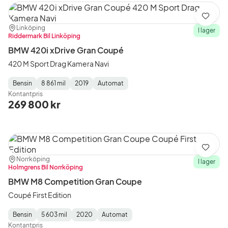
Spara
Plats:
Återförsäljare:
Linköping
I lager
Riddermark Bil Linköping
BMW 420i xDrive Gran Coupé
420 M Sport Drag Kamera Navi
Bensin
8 861 mil
2019
Automat
Fuel
Mätarställning
Model
Gearbox
:
Kontantpris
Type
Year
Type
:
:
:
269 800 kr
Spara
Plats:
Återförsäljare:
Norrköping
I lager
Holmgrens Bil Norrköping
BMW M8 Competition Gran Coupe
Coupé First Edition
Bensin
5 603 mil
2020
Automat
Fuel
Mätarställning
Model
Gearbox
:
Kontantpris