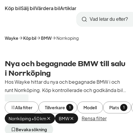
Hoppa
Köp bil
Sälj bil
Värdera bil
Artiklar
till
Skapa
Logga
huvudinnehåll
Startsida
Sök
konto
in
Wayke
Köp bil
BMW
Norrkoping
Nya och begagnade BMW till salu
i Norrköping
Hos Wayke hittar du nya och begagnade BMW i och
runt Norrköping. Köp kontrollerade och godkända bilar
från bilhandlare i Sverige.
Alla filter
Tillverkare
Modell
Plats
1
1
Rensa filter
Norrköping +50 km
Ta
BMW
Ta
bort
bort
aktivt
aktivt
Bevaka sökning