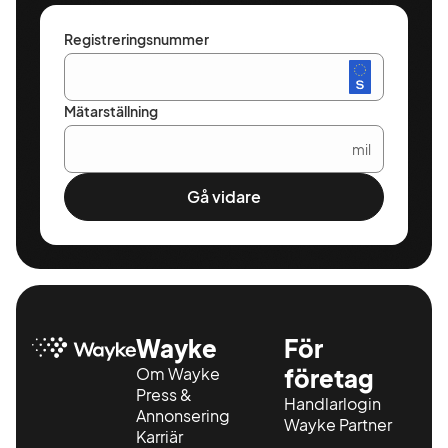
Registreringsnummer
Mätarställning
mil
Gå vidare
Wayke
För
Om Wayke
företag
Press &
Handlarlogin
Annonsering
Wayke Partner
Karriär