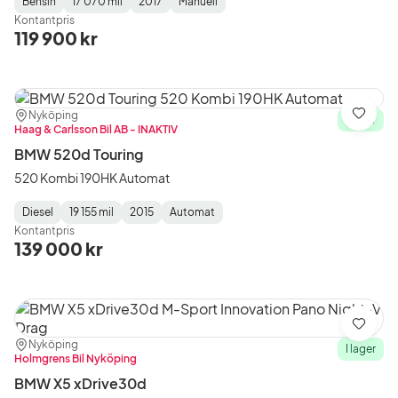
Bensin
17 070 mil
2017
Manuell
Fuel
Mätarställning
Model
Gearbox
:
Kontantpris
Type
Year
Type
:
:
:
119 900 kr
Plats:
Återförsäljare:
Nyköping
Spara
I lager
Haag & Carlsson Bil AB - INAKTIV
BMW 520d Touring
520 Kombi 190HK Automat
Diesel
19 155 mil
2015
Automat
Fuel
Mätarställning
Model
Gearbox
:
Kontantpris
Type
Year
Type
:
:
:
139 000 kr
Spara
Plats:
Återförsäljare:
Nyköping
I lager
Holmgrens Bil Nyköping
BMW X5 xDrive30d