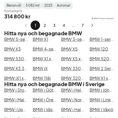
Bensin+El
5 082 mil
2023
Automat
Fuel
Mätarställning
Model
Gearbox
:
Kontantpris
Type
Year
Type
:
:
:
314 800 kr
1
2
3
4
…
7
Nästa
Hitta nya och begagnade BMW
sida
BMW 5-serie
BMW X1
BMW 3-serie
BMW 1-serie
BMW X3
BMW 4-serie
BMW X5
BMW 120
BMW 530e xDrive Touring
BMW X1 xDrive25e
BMW X5 xDrive50e
BMW 520d xDrive Touring
BMW X3 30e xDrive
BMW iX
BMW 330e xDrive Touring
BMW 2 Series Active/Gran Tourer/Gran Coupé
BMW iX1 xDrive30
BMW 118i
BMW 320d xDrive Touring
BMW X1 xDrive20d
Hitta nya och begagnade BMW i Sverige
BMW i Stockholm
BMW i Göteborg
BMW i Helsingborg
BMW i Jönköping
BMW i Malmö
BMW i Örebro
BMW i Norrköping
BMW i Linköping
BMW i Uppsala
BMW i Västerås
BMW i Halmstad
BMW i Växjö