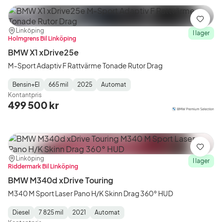
Spara
Plats:
Återförsäljare:
Linköping
I lager
Holmgrens Bil Linköping
BMW X1 xDrive25e
M-Sport Adaptiv F Rattvärme Tonade Rutor Drag
Bensin+El
665 mil
2025
Automat
Fuel
Mätarställning
Model
Gearbox
:
Kontantpris
Type
Year
Type
:
:
:
499 500 kr
Spara
Plats:
Återförsäljare:
Linköping
I lager
Riddermark Bil Linköping
BMW M340d xDrive Touring
M340 M Sport Laser Pano H/K Skinn Drag 360° HUD
Diesel
7 825 mil
2021
Automat
Fuel
Mätarställning
Model
Gearbox
: