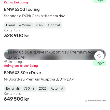
Kamux Linköping
BMW 520d Touring
Steptronic 190hk Cockpit Kamera Navi
Diesel
6 358 mil
2022
Automat
Fuel
Mätarställning
Model
Gearbox
:
Kontantpris
Type
Year
Type
:
:
:
328 900 kr
Spara
Plats:
Återförsäljare:
Linköping
I lager
Holmgrens Bil Linköping
BMW X3 30e xDrive
M-Sport Navi Premium Adaptiva LED hk DAP
Bensin+El
780 mil
2026
Automat
Fuel
Mätarställning
Model
Gearbox
:
Kontantpris
Type
Year
Type
:
:
:
649 500 kr