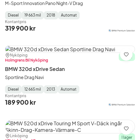
M-Sport Innovation Pano Night-V Drag
Diesel
19 663 mil
2018
Automat
Fuel
Mätarställning
Model
Gearbox
:
Kontantpris
Type
Year
Type
:
:
:
319 900 kr
Plats:
Återförsäljare:
Nyköping
Spara
I lager
Holmgrens Bil Nyköping
BMW 320d xDrive Sedan
Sportline Drag Navi
Diesel
12 665 mil
2013
Automat
Fuel
Mätarställning
Model
Gearbox
:
Kontantpris
Type
Year
Type
:
:
:
189 900 kr
Spara
Plats:
Återförsäljare:
Linköping
I lager