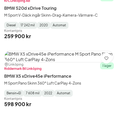
KFL Linköping AB
BMW 520d xDrive Touring
M Sport V-Däck ingår Skinn-Drag-Kamera-Värmare-C
Diesel
17 242 mil
2020
Automat
Fuel
Mätarställning
Model
Gearbox
:
Kontantpris
Type
Year
Type
:
:
:
259 900 kr
Spara
Plats:
Återförsäljare:
Linköping
I lager
Riddermark Bil Linköping
BMW X5 xDrive45e iPerformance
M Sport Pano Skinn 360° Luft CarPlay 4-Zons
Bensin+El
7 608 mil
2022
Automat
Fuel
Mätarställning
Model
Gearbox
:
Kontantpris
Type
Year
Type
:
:
:
598 900 kr