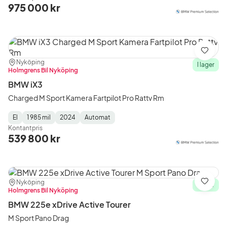
Type
Year
Type
:
:
:
975 000 kr
Spara
Plats:
Återförsäljare:
Nyköping
I lager
Holmgrens Bil Nyköping
BMW iX3
Charged M Sport Kamera Fartpilot Pro Rattv Rm
El
1 985 mil
2024
Automat
Fuel
Mätarställning
Model
Gearbox
:
Kontantpris
Type
Year
Type
:
:
:
539 800 kr
Plats:
Återförsäljare:
Nyköping
Spara
I lager
Holmgrens Bil Nyköping
BMW 225e xDrive Active Tourer
M Sport Pano Drag