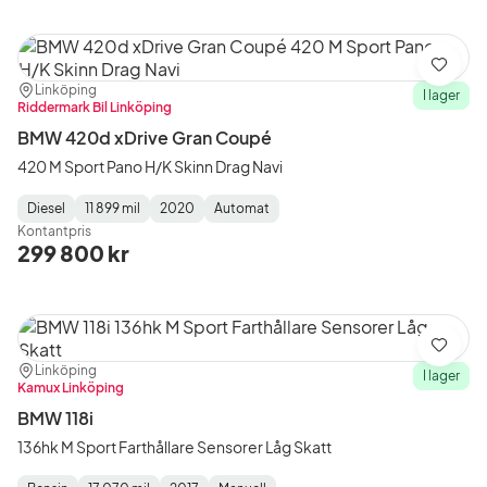
Spara
Plats:
Återförsäljare:
Linköping
I lager
Riddermark Bil Linköping
BMW 420d xDrive Gran Coupé
420 M Sport Pano H/K Skinn Drag Navi
Diesel
11 899 mil
2020
Automat
Fuel
Mätarställning
Model
Gearbox
:
Kontantpris
Type
Year
Type
:
:
:
299 800 kr
Spara
Plats:
Återförsäljare:
Linköping
I lager
Kamux Linköping
BMW 118i
136hk M Sport Farthållare Sensorer Låg Skatt