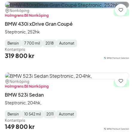
Plats:
Återförsäljare:
Norrköping
Spara
I lager
Holmgrens Bil Norrköping
BMW 430i xDrive Gran Coupé
Steptronic, 252hk
Bensin
7 700 mil
2018
Automat
Fuel
Mätarställning
Model
Gearbox
:
Kontantpris
Type
Year
Type
:
:
:
319 800 kr
Plats:
Återförsäljare:
Norrköping
Spara
I lager
Holmgrens Bil Norrköping
BMW 523i Sedan
Steptronic, 204hk,
Bensin
10 542 mil
2011
Automat
Fuel
Mätarställning
Model
Gearbox
:
Kontantpris
Type
Year
Type
:
:
:
149 800 kr