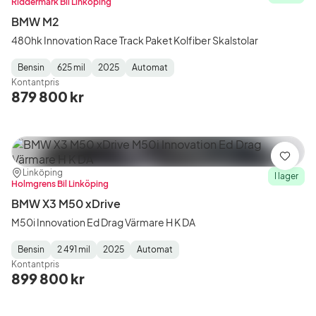
Riddermark Bil Linköping
BMW M2
480hk Innovation Race Track Paket Kolfiber Skalstolar
Bensin
625 mil
2025
Automat
Fuel
Mätarställning
Model
Gearbox
:
Kontantpris
Type
Year
Type
:
:
:
879 800 kr
Spara
Plats:
Återförsäljare:
Linköping
I lager
Holmgrens Bil Linköping
BMW X3 M50 xDrive
M50i Innovation Ed Drag Värmare H K DA
Bensin
2 491 mil
2025
Automat
Fuel
Mätarställning
Model
Gearbox
:
Kontantpris
Type
Year
Type
:
:
:
899 800 kr