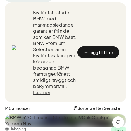
filter
filter
Norrköping
BMW
Kvalitetstestade
+50
(Tillverkare)
km
BMW med
(Plats)
marknadsledande
garantier från de
som kan BMW bäst.
BMW Premium
Selection är en
Lägg till filter
kvalitetssäkring vid
köp av en
begagnad BMW,
framtaget för ett
smidigt, tryggt och
bekymmersfri...
Läs mer
148 annonser
Sortera efter
Senaste
Spara
Plats:
Återförsäljare:
Linköping
I lager