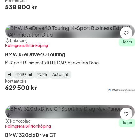
Kontantpris
Type
Year
Type
:
:
:
538 800 kr
Spara
Plats:
Återförsäljare:
Linköping
I lager
Holmgrens Bil Linköping
BMW i5 eDrive40 Touring
M-Sport Business Edt H K DAP Innovation Drag
El
1 280 mil
2025
Automat
Fuel
Mätarställning
Model
Gearbox
:
Kontantpris
Type
Year
Type
:
:
:
629 500 kr
Spara
Plats:
Återförsäljare:
Norrköping
I lager
Holmgrens Bil Norrköping
BMW 320d xDrive GT