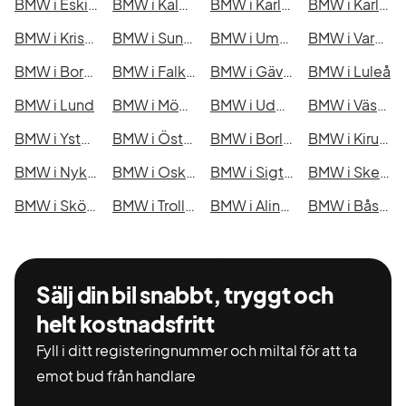
BMW i Eskilstuna
BMW i Kalmar
BMW i Karlskrona
BMW i Karlstad
BMW i Kristianstad
BMW i Sundsvall
BMW i Umeå
BMW i Varberg
BMW i Borås
BMW i Falkenberg
BMW i Gävle
BMW i Luleå
BMW i Lund
BMW i Mönsterås
BMW i Uddevalla
BMW i Västervik
BMW i Ystad
BMW i Östersund
BMW i Borlänge
BMW i Kiruna
BMW i Nyköping
BMW i Oskarshamn
BMW i Sigtuna
BMW i Skellefteå
BMW i Skövde
BMW i Trollhättan
BMW i Alingsås
BMW i Båstad
Sälj din bil snabbt, tryggt och
helt kostnadsfritt
Fyll i ditt registeringnummer och miltal för att ta
emot bud från handlare