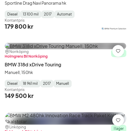
Sportline Drag Navi Panorama hk
Diesel
13 100 mil
2017
Automat
Fuel
Mätarställning
Model
Gearbox
:
Kontantpris
Type
Year
Type
:
:
:
179 800 kr
Plats:
Återförsäljare:
Norrköping
Spara
I lager
Holmgrens Bil Norrköping
BMW 318d xDrive Touring
Manuell, 150hk
Diesel
18 961 mil
2017
Manuell
Fuel
Mätarställning
Model
Gearbox
:
Kontantpris
Type
Year
Type
:
:
:
149 500 kr
Spara
Plats:
Återförsäljare:
Linköping
I lager