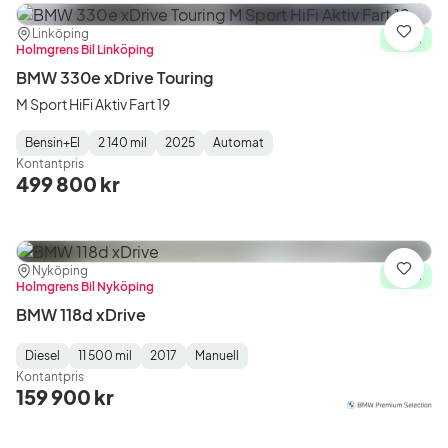
Plats:
Återförsäljare:
Linköping
Spara
I lager
Holmgrens Bil Linköping
BMW 330e xDrive Touring
M Sport HiFi Aktiv Fart 19
Bensin+El
2 140 mil
2025
Automat
Fuel
Mätarställning
Model
Gearbox
:
Kontantpris
Type
Year
Type
:
:
:
499 800 kr
Plats:
Återförsäljare:
Nyköping
Spara
I lager
Holmgrens Bil Nyköping
BMW 118d xDrive
Diesel
11 500 mil
2017
Manuell
Fuel
Mätarställning
Model
Gearbox
:
Kontantpris
Type
Year
Type
:
:
:
159 900 kr