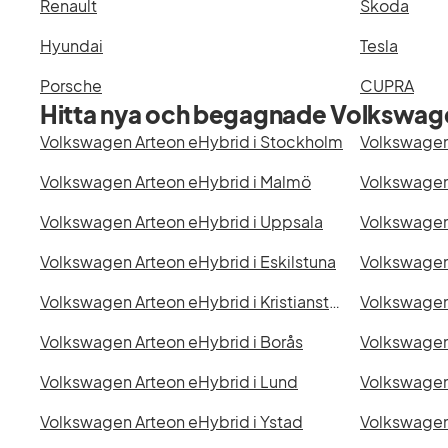
Renault
Škoda
Hyundai
Tesla
Porsche
CUPRA
Hitta nya och begagnade Volkswage
Volkswagen Arteon eHybrid i Stockholm
Volkswagen
Volkswagen Arteon eHybrid i Malmö
Volkswagen
Volkswagen Arteon eHybrid i Uppsala
Volkswagen 
Volkswagen Arteon eHybrid i Eskilstuna
Volkswagen 
Volkswagen Arteon eHybrid i Kristianstad
Volkswagen 
Volkswagen Arteon eHybrid i Borås
Volkswagen Arteon eHybrid i Lund
Volkswagen
Volkswagen Arteon eHybrid i Ystad
Volkswagen