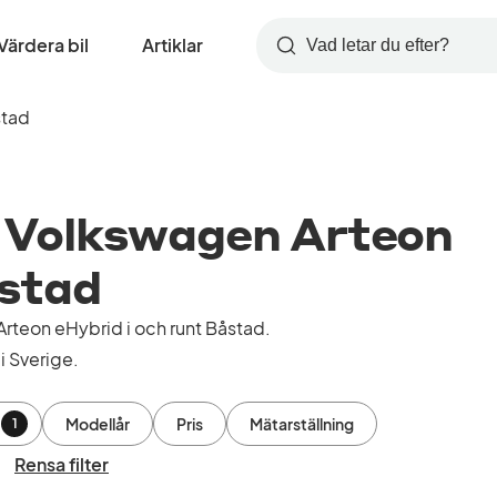
Värdera bil
Artiklar
Sök
tad
 Volkswagen Arteon
åstad
teon eHybrid i och runt Båstad.
i Sverige.
Modellår
Pris
Mätarställning
1
Rensa filter
t