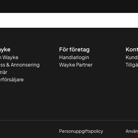
yke
För företag
Kont
 Wayke
Handlarlogin
Kund
ess & Annonsering
Wayke Partner
Tillg
riär
rförsäljare
Personuppgiftspolicy
Använd