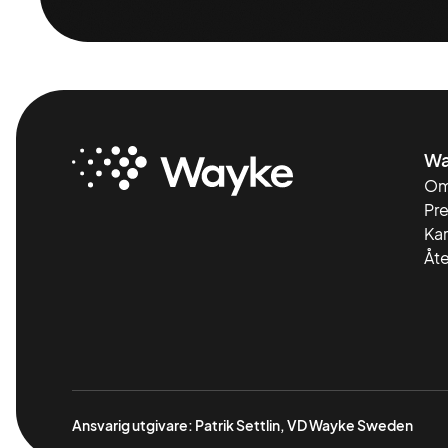
Wa
Om
Pr
Kar
Åte
Ansvarig utgivare: Patrik Settlin, VD Wayke Sweden