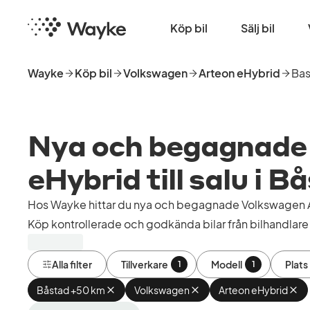
Hoppa
Startsida
till
Köp bil
Sälj bil
huvudinnehåll
Wayke
Köp bil
Volkswagen
Arteon eHybrid
Bas
Nya och begagnade
eHybrid till salu i B
Hos Wayke hittar du nya och begagnade Volkswagen Ar
Köp kontrollerade och godkända bilar från bilhandlare 
Alla filter
Tillverkare
Modell
Plats
1
1
Båstad +50 km
Ta
Volkswagen
Ta
Arteon eHybrid
Ta
bort
bort
bor