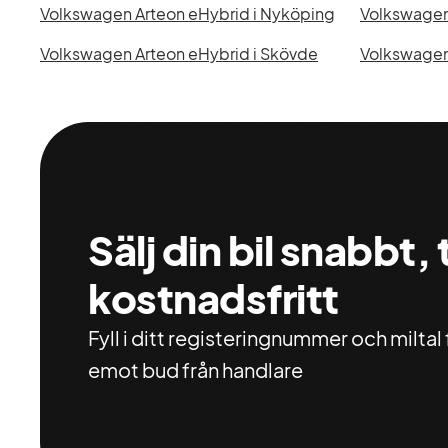
Volkswagen Arteon eHybrid i Nyköping
Volkswagen Arteon eHybrid i Skövde
Volkswagen 
Sälj din bil snabbt,
kostnadsfritt
Fyll i ditt registeringnummer och miltal f
emot bud från handlare