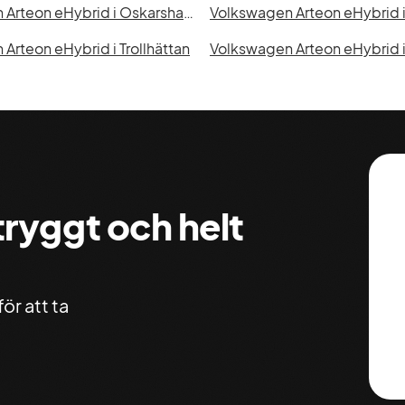
Volkswagen Arteon eHybrid i Oskarshamn
Volkswagen Arteon eHybrid i
Arteon eHybrid i Trollhättan
Volkswagen Arteon eHybrid i
 tryggt och helt
ör att ta