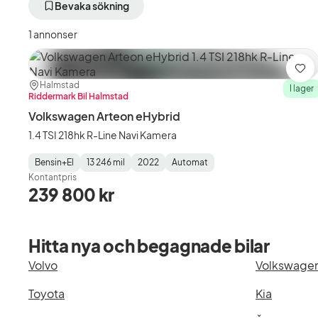
aktivt
aktivt
akti
Bevaka sökning
filter
filter
filte
Båstad
Volkswagen
Art
1 annonser
+50
(Tillverkare)
eHy
km
(Mo
(Plats)
Spa
Plats:
Återförsäljare:
Halmstad
I lager
Riddermark Bil Halmstad
Volkswagen Arteon eHybrid
1.4 TSI 218hk R-Line Navi Kamera
Bensin+El
13 246 mil
2022
Automat
Fuel
Mätarställning
Model
Gearbox
:
Kontantpris
Type
Year
Type
:
:
:
239 800 kr
Hitta nya och begagnade bilar
Volvo
Volkswage
Toyota
Kia