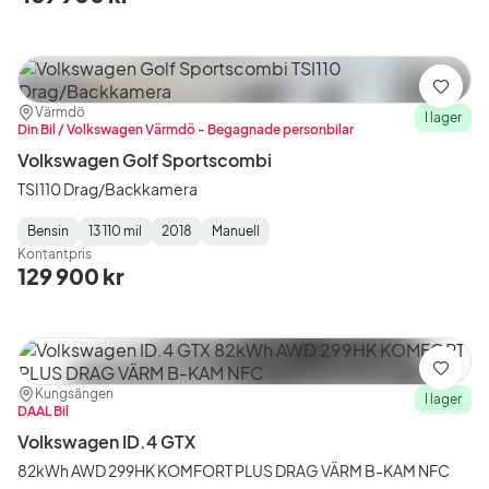
Spara
Plats:
Återförsäljare:
Värmdö
I lager
Din Bil / Volkswagen Värmdö - Begagnade personbilar
Volkswagen Golf Sportscombi
TSI110 Drag/Backkamera
Bensin
13 110 mil
2018
Manuell
Fuel
Mätarställning
Model
Gearbox
:
Kontantpris
Type
Year
Type
:
:
:
129 900 kr
Spara
Plats:
Återförsäljare:
Kungsängen
I lager
DAAL Bil
Volkswagen ID.4 GTX
82kWh AWD 299HK KOMFORT PLUS DRAG VÄRM B-KAM NFC