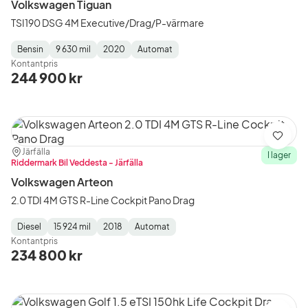
Volkswagen Tiguan
TSI190 DSG 4M Executive/Drag/P-värmare
Bensin
9 630 mil
2020
Automat
Fuel
Mätarställning
Model
Gearbox
:
Kontantpris
Type
Year
Type
:
:
:
244 900 kr
Spara
Plats:
Återförsäljare:
Järfälla
I lager
Riddermark Bil Veddesta - Järfälla
Volkswagen Arteon
2.0 TDI 4M GTS R-Line Cockpit Pano Drag
Diesel
15 924 mil
2018
Automat
Fuel
Mätarställning
Model
Gearbox
:
Kontantpris
Type
Year
Type
:
:
:
234 800 kr