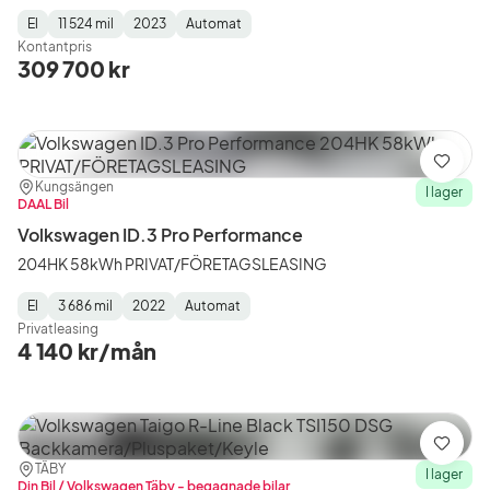
El
11 524 mil
2023
Automat
Fuel
Mätarställning
Model
Gearbox
:
Kontantpris
Type
Year
Type
:
:
:
309 700 kr
Spara
Plats:
Återförsäljare:
Kungsängen
I lager
DAAL Bil
Volkswagen ID.3 Pro Performance
204HK 58kWh PRIVAT/FÖRETAGSLEASING
El
3 686 mil
2022
Automat
Fuel
Mätarställning
Model
Gearbox
:
Privatleasing
Type
Year
Type
:
:
:
4 140 kr/mån
Spara
Plats:
Återförsäljare:
TÄBY
I lager
Din Bil / Volkswagen Täby - begagnade bilar