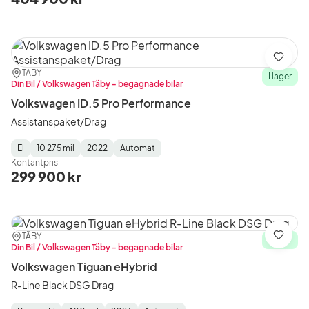
Spara
Plats:
Återförsäljare:
TÄBY
I lager
Din Bil / Volkswagen Täby - begagnade bilar
Volkswagen ID.5 Pro Performance
Assistanspaket/Drag
El
10 275 mil
2022
Automat
Fuel
Mätarställning
Model
Gearbox
:
Kontantpris
Type
Year
Type
:
:
:
299 900 kr
Plats:
Återförsäljare:
TÄBY
Spara
I lager
Din Bil / Volkswagen Täby - begagnade bilar
Volkswagen Tiguan eHybrid
R-Line Black DSG Drag