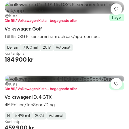
Spara
Plats:
Återförsäljare:
Kista
I lager
Din Bil / Volkswagen Kista - begagnade bilar
Volkswagen Golf
TSI115 DSG P-sensorer fram och bak/app-connect
Bensin
7 100 mil
2019
Automat
Fuel
Mätarställning
Model
Gearbox
:
Kontantpris
Type
Year
Type
:
:
:
184 900 kr
Plats:
Återförsäljare:
Kista
Spara
I lager
Din Bil / Volkswagen Kista - begagnade bilar
Volkswagen ID.4 GTX
4M Edition/TopSport/Drag
El
5 498 mil
2023
Automat
Fuel
Mätarställning
Model
Gearbox
:
Kontantpris
Type
Year
Type
:
:
:
459 900 kr