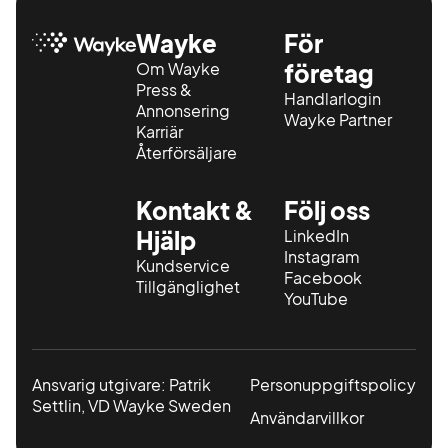
Wayke
För
Om Wayke
företag
Press &
Handlarlogin
Annonsering
Wayke Partner
Karriär
Återförsäljare
Kontakt &
Följ oss
Hjälp
LinkedIn
Instagram
Kundservice
Facebook
Tillgänglighet
YouTube
Ansvarig utgivare: Patrik
Personuppgiftspolicy
Settlin, VD Wayke Sweden
Användarvillkor