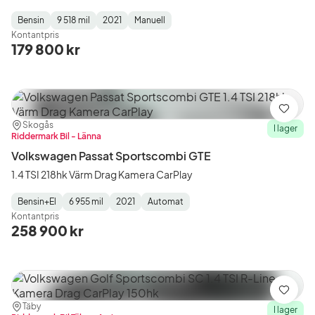
Bensin
9 518 mil
2021
Manuell
Fuel
Mätarställning
Model
Gearbox
:
Kontantpris
Type
Year
Type
:
:
:
179 800 kr
Spara
Plats:
Återförsäljare:
Skogås
I lager
Riddermark Bil - Länna
Volkswagen Passat Sportscombi GTE
1.4 TSI 218hk Värm Drag Kamera CarPlay
Bensin+El
6 955 mil
2021
Automat
Fuel
Mätarställning
Model
Gearbox
:
Kontantpris
Type
Year
Type
:
:
:
258 900 kr
Spara
Plats:
Återförsäljare:
Täby
I lager