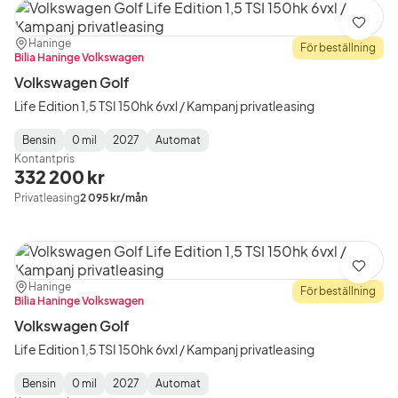
Spara
Plats:
Återförsäljare:
Haninge
För beställning
Bilia Haninge Volkswagen
Volkswagen Golf
Life Edition 1,5 TSI 150hk 6vxl / Kampanj privatleasing
Bensin
0 mil
2027
Automat
Fuel
Mätarställning
Model
Gearbox
:
Kontantpris
Type
Year
Type
:
:
:
332 200 kr
Privatleasing
2 095 kr/mån
Spara
Plats:
Återförsäljare:
Haninge
För beställning
Bilia Haninge Volkswagen
Volkswagen Golf
Life Edition 1,5 TSI 150hk 6vxl / Kampanj privatleasing
Bensin
0 mil
2027
Automat
Fuel
Mätarställning
Model
Gearbox
: