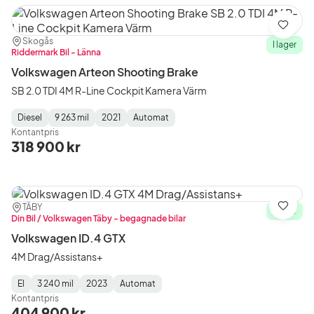
Spara
Plats:
Återförsäljare:
Skogås
I lager
Riddermark Bil - Länna
Volkswagen Arteon Shooting Brake
SB 2.0 TDI 4M R-Line Cockpit Kamera Värm
Diesel
9 263 mil
2021
Automat
Fuel
Mätarställning
Model
Gearbox
:
Kontantpris
Type
Year
Type
:
:
:
318 900 kr
Plats:
Återförsäljare:
TÄBY
Spara
I lager
Din Bil / Volkswagen Täby - begagnade bilar
Volkswagen ID.4 GTX
4M Drag/Assistans+
El
3 240 mil
2023
Automat
Fuel
Mätarställning
Model
Gearbox
:
Kontantpris
Type
Year
Type
:
:
:
404 900 kr