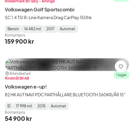
Riddermark Bil Täby - Arninge
Volkswagen Golf Sportscombi
SC 1.4 TSI R-Line Kamera Drag CarPlay 150hk
Bensin
14 482 mil
2017
Automat
Fuel
Mätarställning
Model
Gearbox
:
Kontantpris
Type
Year
Type
:
:
:
159 900 kr
Spara
Plats:
Återförsäljare:
Arlandastad
I lager
Rindstål Bil AB
Volkswagen e-up!
82 HK AUT NAVI PDC FARTHÅLLARE BLUETOOTH 360KR/ÅR 15"
El
17 998 mil
2015
Automat
Fuel
Mätarställning
Model
Gearbox
:
Kontantpris
Type
Year
Type
:
:
:
54 900 kr