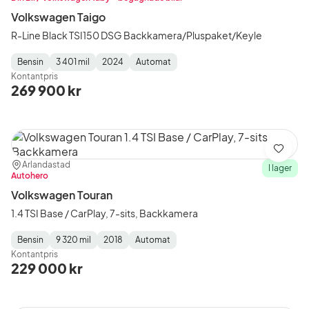
Volkswagen Taigo
R-Line Black TSI150 DSG Backkamera/Pluspaket/Keyle
Bensin
3 401 mil
2024
Automat
Fuel
Mätarställning
Model
Gearbox
:
Kontantpris
Type
Year
Type
:
:
:
269 900 kr
Spara
Plats:
Återförsäljare:
Arlandastad
I lager
Autohero
Volkswagen Touran
1.4 TSI Base / CarPlay, 7-sits, Backkamera
Bensin
9 320 mil
2018
Automat
Fuel
Mätarställning
Model
Gearbox
:
Kontantpris
Type
Year
Type
:
:
:
229 000 kr