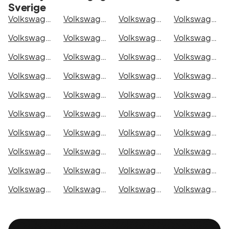
Sverige
Volkswagen i Stockholm
Volkswagen i Göteborg
Volkswagen i Helsingborg
Volkswagen i Jönköping
Volkswagen i Malmö
Volkswagen i Örebro
Volkswagen i Norrköping
Volkswagen i Linköping
Volkswagen i Uppsala
Volkswagen i Västerås
Volkswagen i Halmstad
Volkswagen i Växjö
Volkswagen i Eskilstuna
Volkswagen i Kalmar
Volkswagen i Karlskrona
Volkswagen i Karlstad
Volkswagen i Kristianstad
Volkswagen i Sundsvall
Volkswagen i Umeå
Volkswagen i Varberg
Volkswagen i Borås
Volkswagen i Falkenberg
Volkswagen i Gävle
Volkswagen i Luleå
Volkswagen i Lund
Volkswagen i Mönsterås
Volkswagen i Uddevalla
Volkswagen i Västervik
Volkswagen i Ystad
Volkswagen i Östersund
Volkswagen i Borlänge
Volkswagen i Kiruna
Volkswagen i Nyköping
Volkswagen i Oskarshamn
Volkswagen i Sigtuna
Volkswagen i Skellefteå
Volkswagen i Skövde
Volkswagen i Trollhättan
Volkswagen i Alingsås
Volkswagen i Båstad