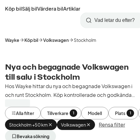
Hoppa
Köp bil
Sälj bil
Värdera bil
Artiklar
till
Skapa
Logga
huvudinnehåll
Startsida
Sök
konto
in
Wayke
Köp bil
Volkswagen
Stockholm
Nya och begagnade Volkswagen
till salu i Stockholm
Hos Wayke hittar du nya och begagnade Volkswagen i
och runt Stockholm. Köp kontrollerade och godkända
bilar från bilhandlare i Sverige.
Alla filter
Tillverkare
Modell
Plats
1
1
Rensa filter
Stockholm +50 km
Ta
Volkswagen
Ta
bort
bort
aktivt
aktivt
Bevaka sökning