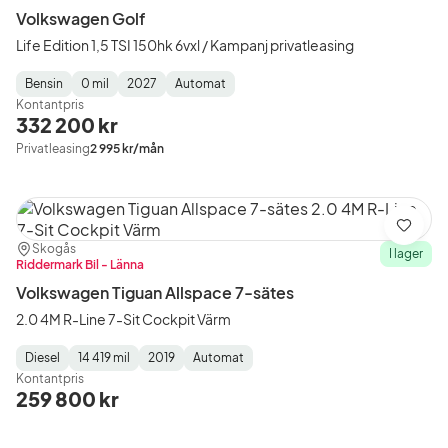
Volkswagen Golf
Life Edition 1,5 TSI 150hk 6vxl / Kampanj privatleasing
Bensin
0 mil
2027
Automat
Fuel
Mätarställning
Model
Gearbox
:
Kontantpris
Type
Year
Type
:
:
:
332 200 kr
Privatleasing
2 995 kr/mån
Spara
Plats:
Återförsäljare:
Skogås
I lager
Riddermark Bil - Länna
Volkswagen Tiguan Allspace 7-sätes
2.0 4M R-Line 7-Sit Cockpit Värm
Diesel
14 419 mil
2019
Automat
Fuel
Mätarställning
Model
Gearbox
:
Kontantpris
Type
Year
Type
:
:
:
259 800 kr