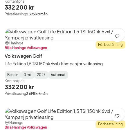
Kontantpris
Type
Year
Type
:
:
:
332 200 kr
Privatleasing
2 395 kr/mån
Spara
Plats:
Återförsäljare:
Haninge
För beställning
Bilia Haninge Volkswagen
Volkswagen Golf
Life Edition 1,5 TSI 150hk 6vxl / Kampanj privatleasing
Bensin
0 mil
2027
Automat
Fuel
Mätarställning
Model
Gearbox
:
Kontantpris
Type
Year
Type
:
:
:
332 200 kr
Privatleasing
2 695 kr/mån
Spara
Plats:
Återförsäljare:
Haninge
För beställning
Bilia Haninge Volkswagen