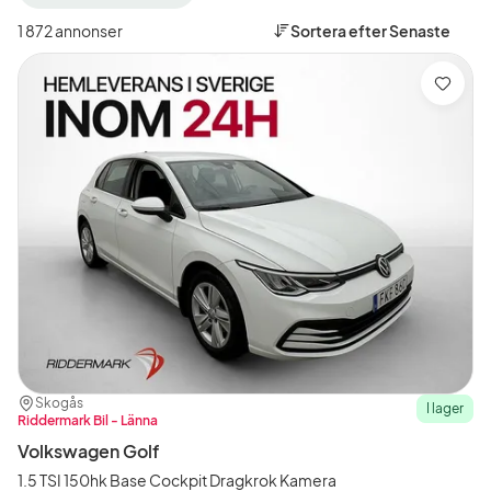
filter
filter
Stockholm
Volkswagen
1 872 annonser
Sortera efter
Senaste
+50
(Tillverkare)
km
(Plats)
Spara
Plats:
Återförsäljare:
Skogås
I lager
Riddermark Bil - Länna
Volkswagen Golf
1.5 TSI 150hk Base Cockpit Dragkrok Kamera