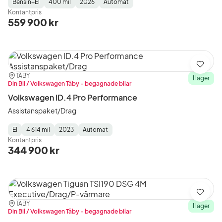
Bensin+El
400 mil
2026
Automat
Fuel
Mätarställning
Model
Gearbox
:
Kontantpris
Type
Year
Type
:
:
:
559 900 kr
Spara
Plats:
Återförsäljare:
TÄBY
I lager
Din Bil / Volkswagen Täby - begagnade bilar
Volkswagen ID.4 Pro Performance
Assistanspaket/Drag
El
4 614 mil
2023
Automat
Fuel
Mätarställning
Model
Gearbox
:
Kontantpris
Type
Year
Type
:
:
:
344 900 kr
Spara
Plats:
Återförsäljare:
TÄBY
I lager
Din Bil / Volkswagen Täby - begagnade bilar