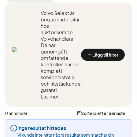
filter
filter
filter
Halmstad
Volvo
EX90
Volvo Selekt är
+50
(Tillverkare)
Single
km
Motor
begagnade bilar
(Plats)
(Modell
hos
auktoriserade
Volvohandlare.
De har
genomgått
Lägg till filter
omfattande
kontroller, har en
komplett
servicehistorik
och rikstäckande
garanti.
Läs mer
0 annonser
Sortera efter
Senaste
Inga resultat hittades
Vi kunde inte hitta några resultat som matchar din