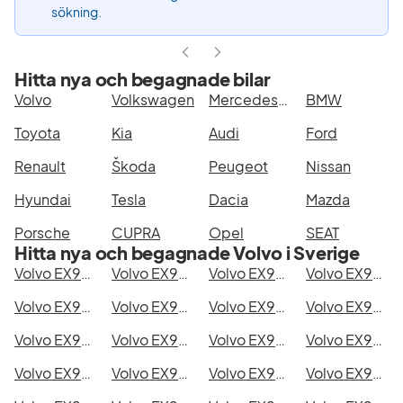
sökning.
Hitta nya och begagnade bilar
Volvo
Volkswagen
Mercedes-Benz
BMW
Toyota
Kia
Audi
Ford
Renault
Škoda
Peugeot
Nissan
Hyundai
Tesla
Dacia
Mazda
Porsche
CUPRA
Opel
SEAT
Hitta nya och begagnade Volvo i Sverige
Volvo EX90 Single Motor i Stockholm
Volvo EX90 Single Motor i Göteborg
Volvo EX90 Single Motor i Helsingborg
Volvo EX90 Single Motor i Jönköping
Volvo EX90 Single Motor i Malmö
Volvo EX90 Single Motor i Örebro
Volvo EX90 Single Motor i Norrköping
Volvo EX90 Single Motor i Linköping
Volvo EX90 Single Motor i Uppsala
Volvo EX90 Single Motor i Västerås
Volvo EX90 Single Motor i Halmstad
Volvo EX90 Single Motor i Växjö
Volvo EX90 Single Motor i Eskilstuna
Volvo EX90 Single Motor i Kalmar
Volvo EX90 Single Motor i Karlskrona
Volvo EX90 Single Motor i Karlstad