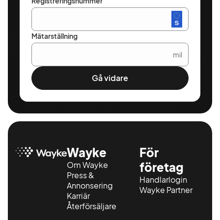
Registreringsnummer
Mätarställning
mil
Gå vidare
Wayke
För
Om Wayke
företag
Press &
Handlarlogin
Annonsering
Wayke Partner
Karriär
Återförsäljare