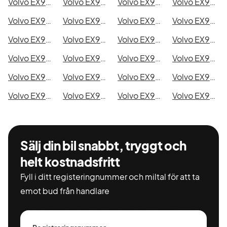
Volvo EX90 Single Motor i Kristianstad
Volvo EX90 Single Motor i Sundsvall
Volvo EX90 Single Motor i Umeå
Volvo EX90 Single Motor i Varberg
Volvo EX90 Single Motor i Borås
Volvo EX90 Single Motor i Falkenberg
Volvo EX90 Single Motor i Gävle
Volvo EX90 Single Motor i Luleå
Volvo EX90 Single Motor i Lund
Volvo EX90 Single Motor i Mönsterås
Volvo EX90 Single Motor i Uddevalla
Volvo EX90 Single Motor i Västervik
Volvo EX90 Single Motor i Ystad
Volvo EX90 Single Motor i Östersund
Volvo EX90 Single Motor i Borlänge
Volvo EX90 Single Motor i Kiruna
Volvo EX90 Single Motor i Nyköping
Volvo EX90 Single Motor i Oskarshamn
Volvo EX90 Single Motor i Sigtuna
Volvo EX90 Single Motor i Skellefteå
Volvo EX90 Single Motor i Skövde
Volvo EX90 Single Motor i Trollhättan
Volvo EX90 Single Motor i Alingsås
Volvo EX90 Single Motor i Båstad
Sälj din bil snabbt, tryggt och
helt kostnadsfritt
Fyll i ditt registeringnummer och miltal för att ta
emot bud från handlare