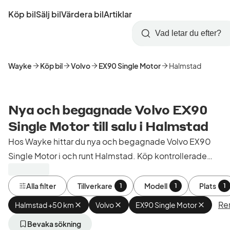
Hoppa
Köp bil
Sälj bil
Värdera bil
Artiklar
till
Skapa
Logga
huvudinnehåll
Startsida
Sök
konto
in
Wayke
Köp bil
Volvo
EX90 Single Motor
Halmstad
Nya och begagnade Volvo EX90
Single Motor till salu i Halmstad
Hos Wayke hittar du nya och begagnade Volvo EX90
Single Motor i och runt Halmstad. Köp kontrollerade
och godkända bilar från bilhandlare i Sverige.
Alla filter
Tillverkare
Modell
Plats
1
1
1
Ren
Halmstad +50 km
Ta
Volvo
Ta
EX90 Single Motor
Ta
bort
bort
bort
aktivt
aktivt
aktivt
Bevaka sökning