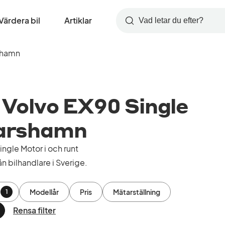
Värdera bil
Artiklar
Sök
shamn
Volvo EX90 Single
skarshamn
gle Motor i och runt
 bilhandlare i Sverige.
Modellår
Pris
Mätarställning
1
Rensa filter
a
ort