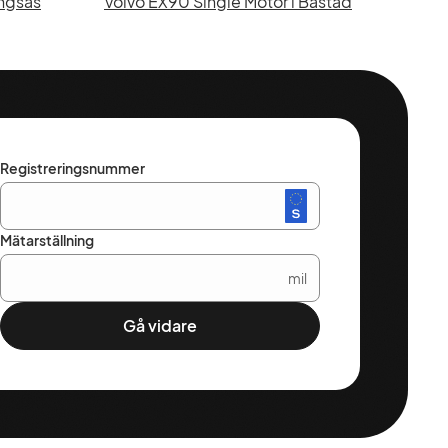
ingsås
Volvo EX90 Single Motor i Båstad
Registreringsnummer
Mätarställning
mil
Gå vidare