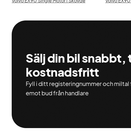
Volvo EX90 Single Motor i Skövde
Volvo EX90 
Sälj din bil snabbt,
kostnadsfritt
Fyll i ditt registeringnummer och miltal f
emot bud från handlare