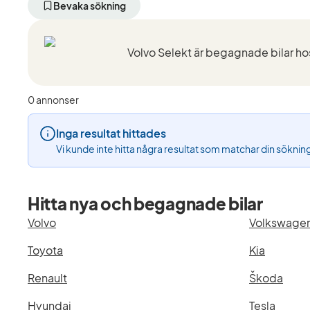
aktivt
aktivt
a
Bevaka sökning
filter
filter
fi
Oskarshamn
Volvo
E
+50
(Tillverkare)
S
km
M
(Plats)
(
0 annonser
Inga resultat hittades
Vi kunde inte hitta några resultat som matchar din söknin
Hitta nya och begagnade bilar
Volvo
Volkswage
Toyota
Kia
Renault
Škoda
Hyundai
Tesla