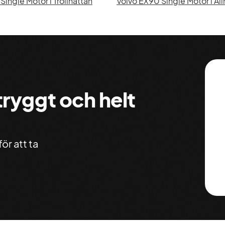
Single Motor i Trollhättan
Volvo EX90 Single Motor i Al
 tryggt och helt
ör att ta