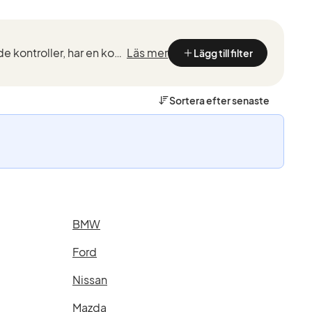
Volvo Selekt är begagnade bilar hos auktoriserade Volvohandlare. De har genomgått omfattande kontroller, har en komplett servicehistorik och rikstäckande garanti.
Läs mer
Lägg till filter
Sortera efter
senaste
BMW
Ford
Nissan
Mazda