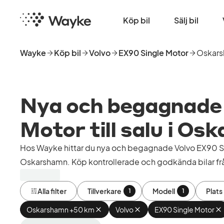
Hoppa
Startsida
till
Köp bil
Sälj bil
huvudinnehåll
Wayke
Köp bil
Volvo
EX90 Single Motor
Oskar
Nya och begagnade 
Motor till salu i O
Hos Wayke hittar du nya och begagnade Volvo EX90 Sin
Oskarshamn. Köp kontrollerade och godkända bilar från
Alla filter
Tillverkare
Modell
Plats
1
1
Oskarshamn +50 km
Ta
Volvo
Ta
EX90 Single Motor
T
bort
bort
b