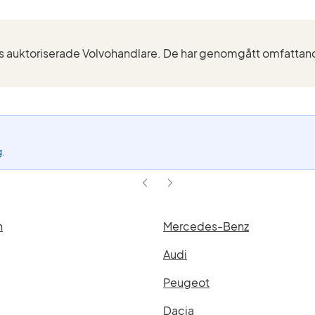
ktivt
lter
X90
ingle
otor
Modell)
g.
n
Mercedes-Benz
Audi
Peugeot
Dacia