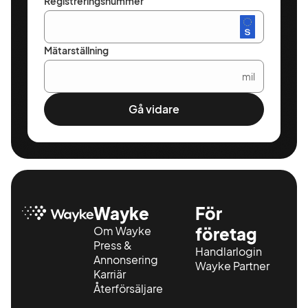
Registreringsnummer
Mätarställning
mil
Gå vidare
Wayke
För
Om Wayke
företag
Press &
Handlarlogin
Annonsering
Wayke Partner
Karriär
Återförsäljare