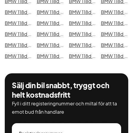
BMW 118d i Kristianstad
BMW 118d i Sundsvall
BMW 118d i Umeå
BMW 118d i Varberg
BMW 118d i Borås
BMW 118d i Falkenberg
BMW 118d i Gävle
BMW 118d i Luleå
BMW 118d i Lund
BMW 118d i Mönsterås
BMW 118d i Uddevalla
BMW 118d i Västervik
BMW 118d i Ystad
BMW 118d i Östersund
BMW 118d i Borlänge
BMW 118d i Kiruna
BMW 118d i Nyköping
BMW 118d i Oskarshamn
BMW 118d i Sigtuna
BMW 118d i Skellefteå
BMW 118d i Skövde
BMW 118d i Trollhättan
BMW 118d i Alingsås
BMW 118d i Båstad
Sälj din bil snabbt, tryggt och
helt kostnadsfritt
Fyll i ditt registeringnummer och miltal för att ta
emot bud från handlare