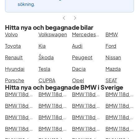
sökning.
Hitta nya och begagnade bilar
Volvo
Volkswagen
Mercedes-Benz
BMW
Toyota
Kia
Audi
Ford
Renault
Škoda
Peugeot
Nissan
Hyundai
Tesla
Dacia
Mazda
Porsche
CUPRA
Opel
SEAT
Hitta nya och begagnade BMW i Sverige
BMW 118d i Stockholm
BMW 118d i Göteborg
BMW 118d i Helsingborg
BMW 118d i Jönköping
BMW 118d i Malmö
BMW 118d i Örebro
BMW 118d i Norrköping
BMW 118d i Linköping
BMW 118d i Uppsala
BMW 118d i Västerås
BMW 118d i Halmstad
BMW 118d i Växjö
BMW 118d i Eskilstuna
BMW 118d i Kalmar
BMW 118d i Karlskrona
BMW 118d i Karlstad