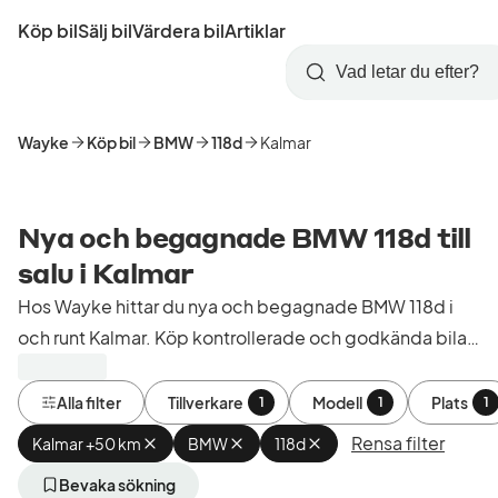
Hoppa
Köp bil
Sälj bil
Värdera bil
Artiklar
till
Skapa
Logga
huvudinnehåll
Startsida
Sök
konto
in
Wayke
Köp bil
BMW
118d
Kalmar
Nya och begagnade BMW 118d till
salu i Kalmar
Hos Wayke hittar du nya och begagnade BMW 118d i
och runt Kalmar. Köp kontrollerade och godkända bilar
från bilhandlare i Sverige.
Alla filter
Tillverkare
Modell
Plats
1
1
1
Rensa filter
Kalmar +50 km
Ta
BMW
Ta
118d
Ta
bort
bort
bort
aktivt
aktivt
aktivt
Bevaka sökning