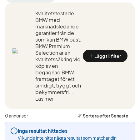
filter
filter
filter
Kalmar
BMW
118d
Kvalitetstestade
+50
(Tillverkare)
(Modell)
km
BMW med
(Plats)
marknadsledande
garantier från de
som kan BMW bäst.
BMW Premium
Selection är en
Lägg till filter
kvalitetssäkring vid
köp av en
begagnad BMW,
framtaget för ett
smidigt, tryggt och
bekymmersfri...
Läs mer
0 annonser
Sortera efter
Senaste
Inga resultat hittades
Vi kunde inte hitta några resultat som matchar din