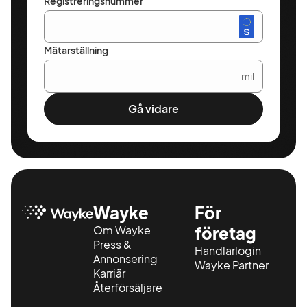
Registreringsnummer
Mätarställning
mil
Gå vidare
Wayke
För
Om Wayke
företag
Press &
Handlarlogin
Annonsering
Wayke Partner
Karriär
Återförsäljare