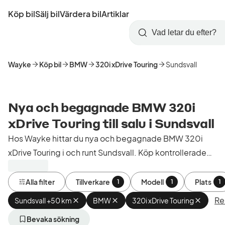
Hoppa
Köp bil
Sälj bil
Värdera bil
Artiklar
till
Skapa
Logga
huvudinnehåll
Startsida
Sök
konto
in
Wayke
Köp bil
BMW
320i xDrive Touring
Sundsvall
Nya och begagnade BMW 320i
xDrive Touring till salu i Sundsvall
Hos Wayke hittar du nya och begagnade BMW 320i
xDrive Touring i och runt Sundsvall. Köp kontrollerade
och godkända bilar från bilhandlare i Sverige.
Alla filter
Tillverkare
Modell
Plats
1
1
1
Ren
Sundsvall +50 km
Ta
BMW
Ta
320i xDrive Touring
Ta
bort
bort
bort
aktivt
aktivt
aktivt
Bevaka sökning