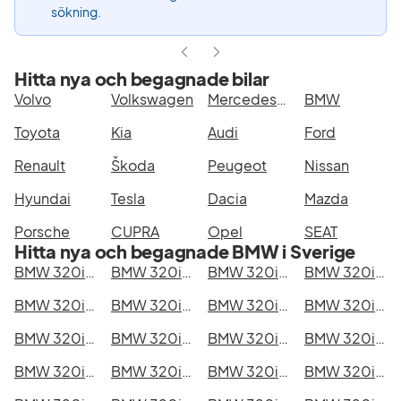
sökning.
Hitta nya och begagnade bilar
Volvo
Volkswagen
Mercedes-Benz
BMW
Toyota
Kia
Audi
Ford
Renault
Škoda
Peugeot
Nissan
Hyundai
Tesla
Dacia
Mazda
Porsche
CUPRA
Opel
SEAT
Hitta nya och begagnade BMW i Sverige
BMW 320i xDrive Touring i Stockholm
BMW 320i xDrive Touring i Göteborg
BMW 320i xDrive Touring i Helsingborg
BMW 320i xDrive Touring i Jönköping
BMW 320i xDrive Touring i Malmö
BMW 320i xDrive Touring i Örebro
BMW 320i xDrive Touring i Norrköping
BMW 320i xDrive Touring i Linköping
BMW 320i xDrive Touring i Uppsala
BMW 320i xDrive Touring i Västerås
BMW 320i xDrive Touring i Halmstad
BMW 320i xDrive Touring i Växjö
BMW 320i xDrive Touring i Eskilstuna
BMW 320i xDrive Touring i Kalmar
BMW 320i xDrive Touring i Karlskrona
BMW 320i xDrive Touring i Karlstad