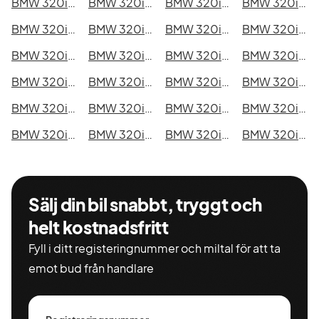
BMW 320i xDrive Touring i Kristianstad
BMW 320i xDrive Touring i Sundsvall
BMW 320i xDrive Touring i Umeå
BMW 320i xDrive Touring i Varberg
BMW 320i xDrive Touring i Borås
BMW 320i xDrive Touring i Falkenberg
BMW 320i xDrive Touring i Gävle
BMW 320i xDrive Touring i Luleå
BMW 320i xDrive Touring i Lund
BMW 320i xDrive Touring i Mönsterås
BMW 320i xDrive Touring i Uddevalla
BMW 320i xDrive Touring i Västervik
BMW 320i xDrive Touring i Ystad
BMW 320i xDrive Touring i Östersund
BMW 320i xDrive Touring i Borlänge
BMW 320i xDrive Touring i Kiruna
BMW 320i xDrive Touring i Nyköping
BMW 320i xDrive Touring i Oskarshamn
BMW 320i xDrive Touring i Sigtuna
BMW 320i xDrive Touring i Skellefteå
BMW 320i xDrive Touring i Skövde
BMW 320i xDrive Touring i Trollhättan
BMW 320i xDrive Touring i Alingsås
BMW 320i xDrive Touring i Båstad
Sälj din bil snabbt, tryggt och
helt kostnadsfritt
Fyll i ditt registeringnummer och miltal för att ta
emot bud från handlare