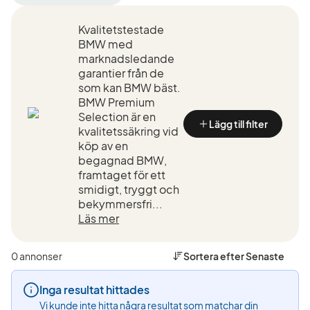
filter
filter
filter
Sundsvall
BMW
320i
Kvalitetstestade
+50
(Tillverkare)
xDrive
km
Touring
BMW med
(Plats)
(Modell
marknadsledande
garantier från de
som kan BMW bäst.
BMW Premium
Selection är en
Lägg till filter
kvalitetssäkring vid
köp av en
begagnad BMW,
framtaget för ett
smidigt, tryggt och
bekymmersfri...
Läs mer
0 annonser
Sortera efter
Senaste
Inga resultat hittades
Vi kunde inte hitta några resultat som matchar din