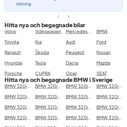
sökning.
Hitta nya och begagnade bilar
Volvo
Volkswagen
Mercedes-Benz
BMW
Toyota
Kia
Audi
Ford
Renault
Škoda
Peugeot
Nissan
Hyundai
Tesla
Dacia
Mazda
Porsche
CUPRA
Opel
SEAT
Hitta nya och begagnade BMW i Sverige
BMW 320i xDrive Touring i Stockholm
BMW 320i xDrive Touring i Göteborg
BMW 320i xDrive Touring i Helsingborg
BMW 320i xDrive Touring i Jönköping
BMW 320i xDrive Touring i Malmö
BMW 320i xDrive Touring i Örebro
BMW 320i xDrive Touring i Norrköping
BMW 320i xDrive Touring i Linköping
BMW 320i xDrive Touring i Uppsala
BMW 320i xDrive Touring i Västerås
BMW 320i xDrive Touring i Halmstad
BMW 320i xDrive Touring i Växjö
BMW 320i xDrive Touring i Eskilstuna
BMW 320i xDrive Touring i Kalmar
BMW 320i xDrive Touring i Karlskrona
BMW 320i xDrive Touring i Karlstad