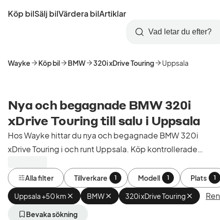
Hoppa
Köp bil
Sälj bil
Värdera bil
Artiklar
till
Skapa
Logga
huvudinnehåll
Startsida
Sök
konto
in
Wayke
Köp bil
BMW
320i xDrive Touring
Uppsala
Nya och begagnade BMW 320i
xDrive Touring till salu i Uppsala
Hos Wayke hittar du nya och begagnade BMW 320i
xDrive Touring i och runt Uppsala. Köp kontrollerade
och godkända bilar från bilhandlare i Sverige.
Alla filter
Tillverkare
Modell
Plats
1
1
1
Rens
Uppsala +50 km
Ta
BMW
Ta
320i xDrive Touring
Ta
bort
bort
bort
aktivt
aktivt
aktivt
Bevaka sökning