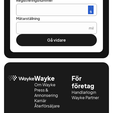
Registreringsnummer
Mätarställning
mil
Gå vidare
Wayke
För
Om Wayke
företag
Press &
Handlarlogin
Annonsering
Wayke Partner
Karriär
Återförsäljare