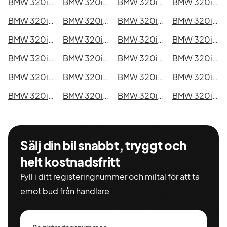
BMW 320i xDrive Touring i Kristianstad
BMW 320i xDrive Touring i Sundsvall
BMW 320i xDrive Touring i Umeå
BMW 320i xDrive Touring i Varberg
BMW 320i xDrive Touring i Borås
BMW 320i xDrive Touring i Falkenberg
BMW 320i xDrive Touring i Gävle
BMW 320i xDrive Touring i Luleå
BMW 320i xDrive Touring i Lund
BMW 320i xDrive Touring i Mönsterås
BMW 320i xDrive Touring i Uddevalla
BMW 320i xDrive Touring i Västervik
BMW 320i xDrive Touring i Ystad
BMW 320i xDrive Touring i Östersund
BMW 320i xDrive Touring i Borlänge
BMW 320i xDrive Touring i Kiruna
BMW 320i xDrive Touring i Nyköping
BMW 320i xDrive Touring i Oskarshamn
BMW 320i xDrive Touring i Sigtuna
BMW 320i xDrive Touring i Skellefteå
BMW 320i xDrive Touring i Skövde
BMW 320i xDrive Touring i Trollhättan
BMW 320i xDrive Touring i Alingsås
BMW 320i xDrive Touring i Båstad
Sälj din bil snabbt, tryggt och
helt kostnadsfritt
Fyll i ditt registeringnummer och miltal för att ta
emot bud från handlare