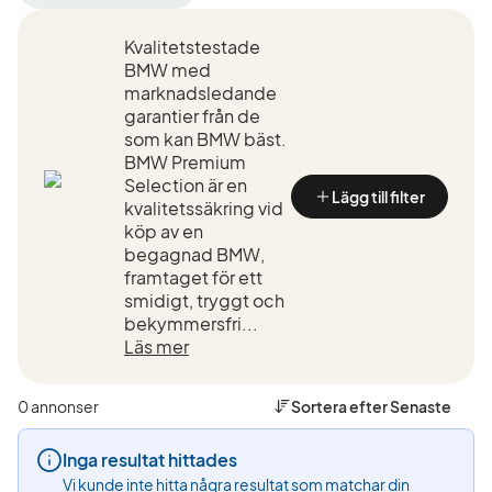
filter
filter
filter
Uppsala
BMW
320i
Kvalitetstestade
+50
(Tillverkare)
xDrive
km
Touring
BMW med
(Plats)
(Modell)
marknadsledande
garantier från de
som kan BMW bäst.
BMW Premium
Selection är en
Lägg till filter
kvalitetssäkring vid
köp av en
begagnad BMW,
framtaget för ett
smidigt, tryggt och
bekymmersfri...
Läs mer
0 annonser
Sortera efter
Senaste
Inga resultat hittades
Vi kunde inte hitta några resultat som matchar din