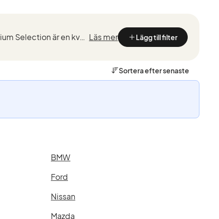
Kvalitetstestade BMW med marknadsledande garantier från de som kan BMW bäst. BMW Premium Selection är en kvalitetssäkring vid köp av en begagnad BMW, framtaget för ett smidigt, tryggt och bekymmersfri...
Läs mer
Lägg till filter
Sortera efter
senaste
BMW
Ford
Nissan
Mazda