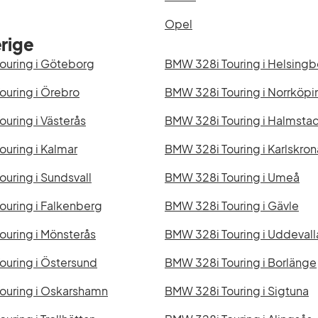
Opel
rige
ouring i Göteborg
BMW 328i Touring i Helsingb
uring i Örebro
BMW 328i Touring i Norrköpi
uring i Västerås
BMW 328i Touring i Halmsta
uring i Kalmar
BMW 328i Touring i Karlskron
uring i Sundsvall
BMW 328i Touring i Umeå
uring i Falkenberg
BMW 328i Touring i Gävle
uring i Mönsterås
BMW 328i Touring i Uddevall
ouring i Östersund
BMW 328i Touring i Borlänge
ouring i Oskarshamn
BMW 328i Touring i Sigtuna