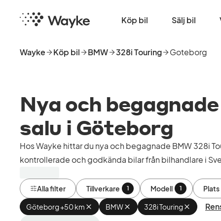
Hoppa
Startsida
till
Köp bil
Sälj bil
huvudinnehåll
Wayke
Köp bil
BMW
328i Touring
Goteborg
Nya och begagnade 
salu i Göteborg
Hos Wayke hittar du nya och begagnade BMW 328i Tou
kontrollerade och godkända bilar från bilhandlare i Sve
Alla filter
Tillverkare
Modell
Plats
1
1
Rens
Göteborg +50 km
Ta
BMW
Ta
328i Touring
Ta
bort
bort
bort