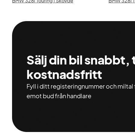
BMW 328i Touring i Skövde
BMW 328i To
Sälj din bil snabbt,
kostnadsfritt
Fyll i ditt registeringnummer och miltal f
emot bud från handlare