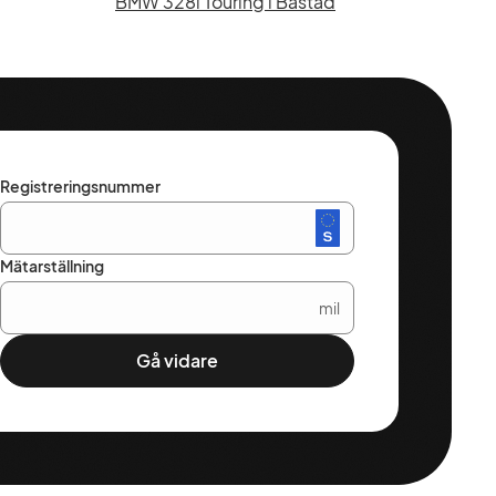
BMW 328i Touring i Båstad
Registreringsnummer
Mätarställning
mil
Gå vidare