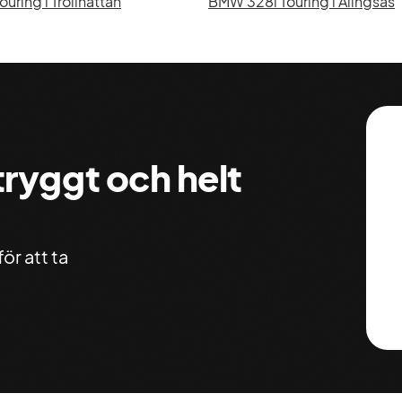
uring i Trollhättan
BMW 328i Touring i Alingsås
 tryggt och helt
ör att ta