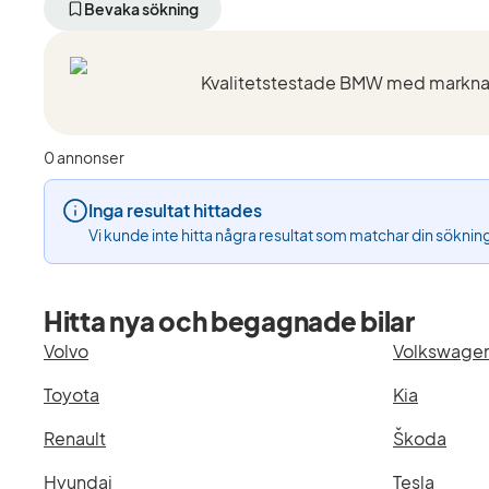
aktivt
aktivt
aktivt
Bevaka sökning
filter
filter
filter
Göteborg
BMW
328i
+50
(Tillverkare)
Touring
km
(Modell)
(Plats)
0 annonser
Inga resultat hittades
Vi kunde inte hitta några resultat som matchar din söknin
Hitta nya och begagnade bilar
Volvo
Volkswage
Toyota
Kia
Renault
Škoda
Hyundai
Tesla