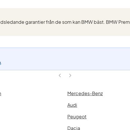
g.
n
Mercedes-Benz
Audi
Peugeot
Dacia