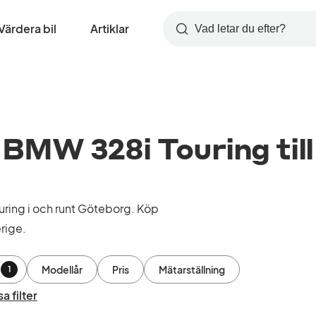
Värdera bil
Artiklar
Sök
BMW 328i Touring till
ring i och runt Göteborg. Köp
rige.
Modellår
Pris
Mätarställning
1
a filter