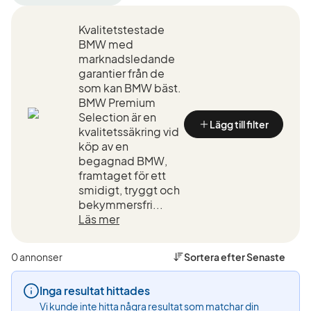
filter
filter
filter
Trollhättan
BMW
328i
Kvalitetstestade
+50
(Tillverkare)
Touring
km
(Modell)
BMW med
(Plats)
marknadsledande
garantier från de
som kan BMW bäst.
BMW Premium
Selection är en
Lägg till filter
kvalitetssäkring vid
köp av en
begagnad BMW,
framtaget för ett
smidigt, tryggt och
bekymmersfri...
Läs mer
0 annonser
Sortera efter
Senaste
Inga resultat hittades
Vi kunde inte hitta några resultat som matchar din