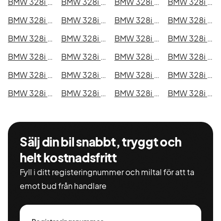
BMW 328i Touring i Kristianstad
BMW 328i Touring i Sundsvall
BMW 328i Touring i Umeå
BMW 328i Touring i Varberg
BMW 328i Touring i Borås
BMW 328i Touring i Falkenberg
BMW 328i Touring i Gävle
BMW 328i Touring i Luleå
BMW 328i Touring i Lund
BMW 328i Touring i Mönsterås
BMW 328i Touring i Uddevalla
BMW 328i Touring i Västervik
BMW 328i Touring i Ystad
BMW 328i Touring i Östersund
BMW 328i Touring i Borlänge
BMW 328i Touring i Kiruna
BMW 328i Touring i Nyköping
BMW 328i Touring i Oskarshamn
BMW 328i Touring i Sigtuna
BMW 328i Touring i Skellefteå
BMW 328i Touring i Skövde
BMW 328i Touring i Trollhättan
BMW 328i Touring i Alingsås
BMW 328i Touring i Båstad
Sälj din bil snabbt, tryggt och
helt kostnadsfritt
Fyll i ditt registeringnummer och miltal för att ta
emot bud från handlare