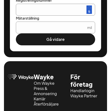
Registreringsnummer
Mätarställning
mil
Gå vidare
Wayke
För
Om Wayke
företag
Press &
Handlarlogin
Annonsering
Wayke Partner
Karriär
Återförsäljare