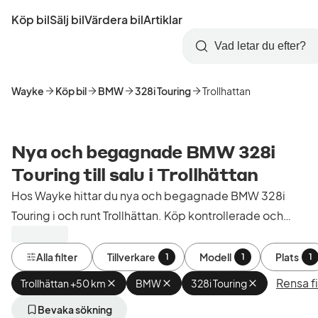
Hoppa
Köp bil
Sälj bil
Värdera bil
Artiklar
till
Skapa
Logga
huvudinnehåll
Startsida
Sök
konto
in
Wayke
Köp bil
BMW
328i Touring
Trollhattan
Nya och begagnade BMW 328i
Touring till salu i Trollhättan
Hos Wayke hittar du nya och begagnade BMW 328i
Touring i och runt Trollhättan. Köp kontrollerade och
godkända bilar från bilhandlare i Sverige.
Alla filter
Tillverkare
Modell
Plats
1
1
1
Rensa fi
Trollhättan +50 km
Ta
BMW
Ta
328i Touring
Ta
bort
bort
bort
aktivt
aktivt
aktivt
Bevaka sökning