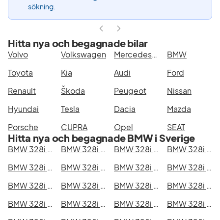
sökning.
Hitta nya och begagnade bilar
Volvo
Volkswagen
Mercedes-Benz
BMW
Toyota
Kia
Audi
Ford
Renault
Škoda
Peugeot
Nissan
Hyundai
Tesla
Dacia
Mazda
Porsche
CUPRA
Opel
SEAT
Hitta nya och begagnade BMW i Sverige
BMW 328i Touring i Stockholm
BMW 328i Touring i Göteborg
BMW 328i Touring i Helsingborg
BMW 328i Touring i Jönköping
BMW 328i Touring i Malmö
BMW 328i Touring i Örebro
BMW 328i Touring i Norrköping
BMW 328i Touring i Linköping
BMW 328i Touring i Uppsala
BMW 328i Touring i Västerås
BMW 328i Touring i Halmstad
BMW 328i Touring i Växjö
BMW 328i Touring i Eskilstuna
BMW 328i Touring i Kalmar
BMW 328i Touring i Karlskrona
BMW 328i Touring i Karlstad