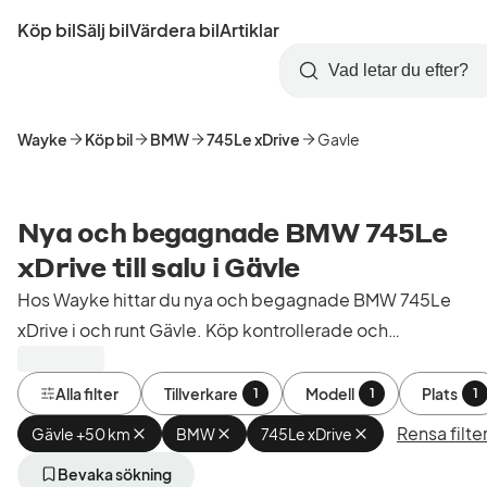
Hoppa
Köp bil
Sälj bil
Värdera bil
Artiklar
till
Skapa
Logga
huvudinnehåll
Startsida
Sök
konto
in
Wayke
Köp bil
BMW
745Le xDrive
Gavle
Nya och begagnade BMW 745Le
xDrive till salu i Gävle
Hos Wayke hittar du nya och begagnade BMW 745Le
xDrive i och runt Gävle. Köp kontrollerade och
godkända bilar från bilhandlare i Sverige.
Alla filter
Tillverkare
Modell
Plats
1
1
1
Rensa filte
Gävle +50 km
Ta
BMW
Ta
745Le xDrive
Ta
bort
bort
bort
aktivt
aktivt
aktivt
Bevaka sökning