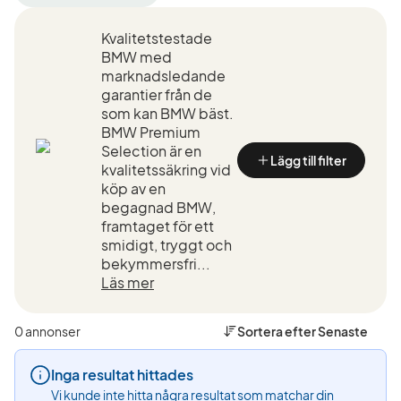
filter
filter
filter
Gävle
BMW
745Le
Kvalitetstestade
+50
(Tillverkare)
xDrive
km
(Modell)
BMW med
(Plats)
marknadsledande
garantier från de
som kan BMW bäst.
BMW Premium
Selection är en
Lägg till filter
kvalitetssäkring vid
köp av en
begagnad BMW,
framtaget för ett
smidigt, tryggt och
bekymmersfri...
Läs mer
0 annonser
Sortera efter
Senaste
Inga resultat hittades
Vi kunde inte hitta några resultat som matchar din