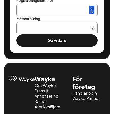
Registreringsnummer
Mätarställning
mil
Gå vidare
Wayke
För
Om Wayke
företag
Press &
Handlarlogin
Annonsering
Wayke Partner
Karriär
Återförsäljare