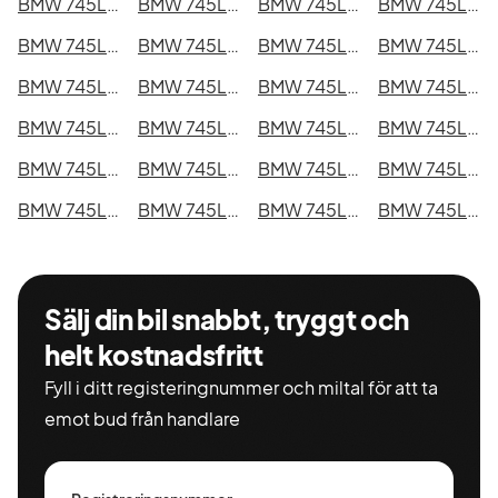
BMW 745Le xDrive i Kristianstad
BMW 745Le xDrive i Sundsvall
BMW 745Le xDrive i Umeå
BMW 745Le xDrive i Varberg
BMW 745Le xDrive i Borås
BMW 745Le xDrive i Falkenberg
BMW 745Le xDrive i Gävle
BMW 745Le xDrive i Luleå
BMW 745Le xDrive i Lund
BMW 745Le xDrive i Mönsterås
BMW 745Le xDrive i Uddevalla
BMW 745Le xDrive i Västervik
BMW 745Le xDrive i Ystad
BMW 745Le xDrive i Östersund
BMW 745Le xDrive i Borlänge
BMW 745Le xDrive i Kiruna
BMW 745Le xDrive i Nyköping
BMW 745Le xDrive i Oskarshamn
BMW 745Le xDrive i Sigtuna
BMW 745Le xDrive i Skellefteå
BMW 745Le xDrive i Skövde
BMW 745Le xDrive i Trollhättan
BMW 745Le xDrive i Alingsås
BMW 745Le xDrive i Båstad
Sälj din bil snabbt, tryggt och
helt kostnadsfritt
Fyll i ditt registeringnummer och miltal för att ta
emot bud från handlare