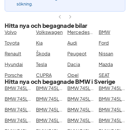
sökning.
Hitta nya och begagnade bilar
Volvo
Volkswagen
Mercedes-Benz
BMW
Toyota
Kia
Audi
Ford
Renault
Škoda
Peugeot
Nissan
Hyundai
Tesla
Dacia
Mazda
Porsche
CUPRA
Opel
SEAT
Hitta nya och begagnade BMW i Sverige
BMW 745Le xDrive i Stockholm
BMW 745Le xDrive i Göteborg
BMW 745Le xDrive i Helsingborg
BMW 745Le xDrive i Jönköping
BMW 745Le xDrive i Malmö
BMW 745Le xDrive i Örebro
BMW 745Le xDrive i Norrköping
BMW 745Le xDrive i Linköping
BMW 745Le xDrive i Uppsala
BMW 745Le xDrive i Västerås
BMW 745Le xDrive i Halmstad
BMW 745Le xDrive i Växjö
BMW 745Le xDrive i Eskilstuna
BMW 745Le xDrive i Kalmar
BMW 745Le xDrive i Karlskrona
BMW 745Le xDrive i Karlstad