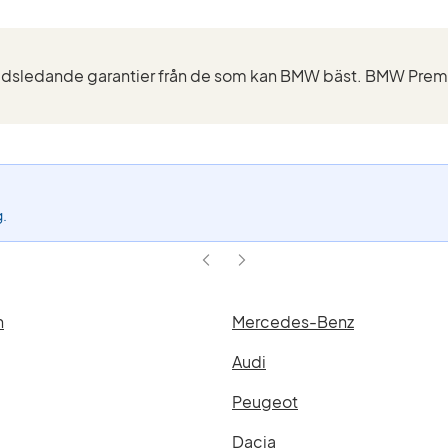
g.
n
Mercedes-Benz
Audi
Peugeot
Dacia