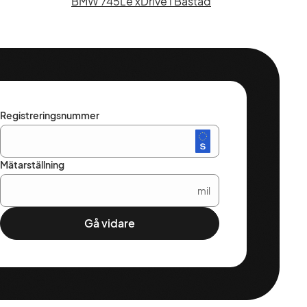
BMW 745Le xDrive i Båstad
Registreringsnummer
Mätarställning
mil
Gå vidare