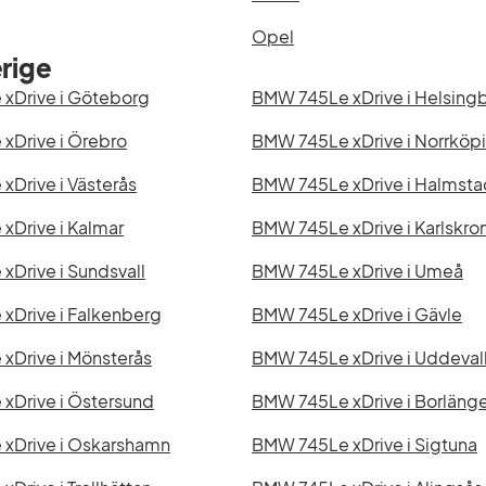
Opel
rige
xDrive i Göteborg
BMW 745Le xDrive i Helsing
xDrive i Örebro
BMW 745Le xDrive i Norrköp
Drive i Västerås
BMW 745Le xDrive i Halmsta
xDrive i Kalmar
BMW 745Le xDrive i Karlskro
Drive i Sundsvall
BMW 745Le xDrive i Umeå
xDrive i Falkenberg
BMW 745Le xDrive i Gävle
xDrive i Mönsterås
BMW 745Le xDrive i Uddeval
xDrive i Östersund
BMW 745Le xDrive i Borläng
xDrive i Oskarshamn
BMW 745Le xDrive i Sigtuna