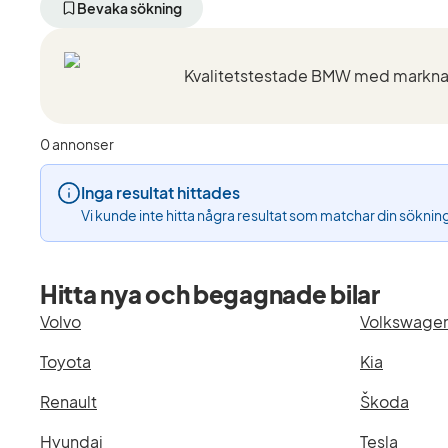
aktivt
aktivt
aktivt
Bevaka sökning
filter
filter
filter
Karlskrona
BMW
745Le
+50
(Tillverkare)
xDrive
km
(Modell)
(Plats)
0 annonser
Inga resultat hittades
Vi kunde inte hitta några resultat som matchar din söknin
Hitta nya och begagnade bilar
Volvo
Volkswage
Toyota
Kia
Renault
Škoda
Hyundai
Tesla