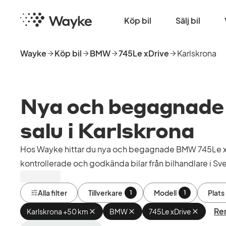
Hoppa
Startsida
till
Köp bil
Sälj bil
huvudinnehåll
Wayke
Köp bil
BMW
745Le xDrive
Karlskrona
Nya och begagnade 
salu i Karlskrona
Hos Wayke hittar du nya och begagnade BMW 745Le xDr
kontrollerade och godkända bilar från bilhandlare i Sve
Alla filter
Tillverkare
Modell
Plats
1
1
Ren
Karlskrona +50 km
Ta
BMW
Ta
745Le xDrive
Ta
bort
bort
bort