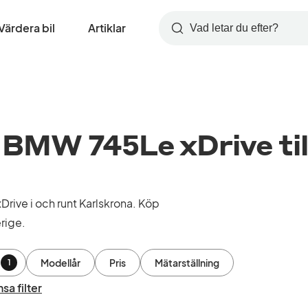
Värdera bil
Artiklar
Sök
BMW 745Le xDrive til
ive i och runt Karlskrona. Köp
rige.
Modellår
Pris
Mätarställning
1
sa filter