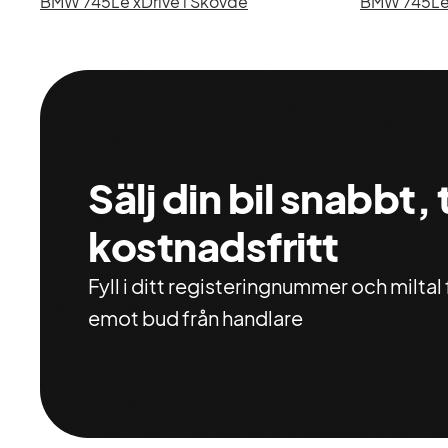
BMW 745Le xDrive i Skövde
BMW 745Le x
Sälj din bil snabbt,
kostnadsfritt
Fyll i ditt registeringnummer och miltal f
emot bud från handlare