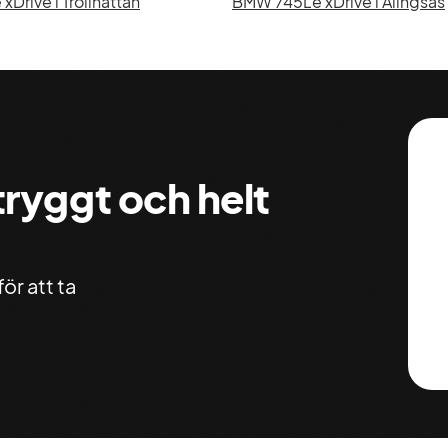
Drive i Trollhättan
BMW 745Le xDrive i Alingsås
 tryggt och helt
ör att ta