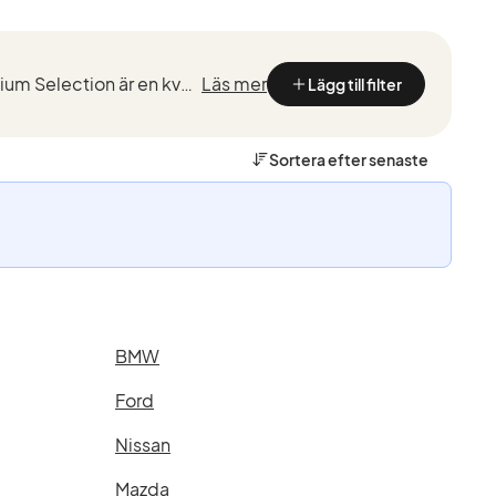
Kvalitetstestade BMW med marknadsledande garantier från de som kan BMW bäst. BMW Premium Selection är en kvalitetssäkring vid köp av en begagnad BMW, framtaget för ett smidigt, tryggt och bekymmersfri...
Läs mer
Lägg till filter
Sortera efter
senaste
BMW
Ford
Nissan
Mazda