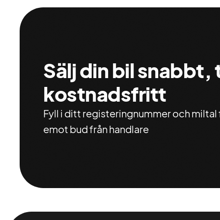
Sälj din bil snabbt,
kostnadsfritt
Fyll i ditt registeringnummer och miltal f
emot bud från handlare