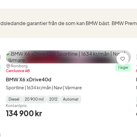
0d
)
ra
Spara
Plats:
Återförsäljare:
Norsborg
I lager
Carclusive AB
BMW X6 xDrive40d
Sportline | 1634 kr/mån | Navi | Värmare
Diesel
20 900 mil
2012
Automat
Fuel
Mätarställning
Model
Gearbox
:
Kontantpris
Type
Year
Type
:
:
:
134 900 kr