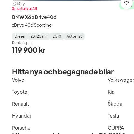
Plats:
Återförsäljare:
Täby
Spa
I lager
Smartbilval AB
BMW X6 xDrive40d
xDrive 40d Sportline
Diesel
28 120 mil
2010
Automat
Fuel
Mätarställning
Model
Gearbox
:
Kontantpris
Type
Year
Type
:
:
:
119 900 kr
Hitta nya och begagnade bilar
Volvo
Volkswage
Toyota
Kia
Renault
Škoda
Hyundai
Tesla
Porsche
CUPRA