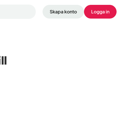
Skapa konto
Logga in
ll