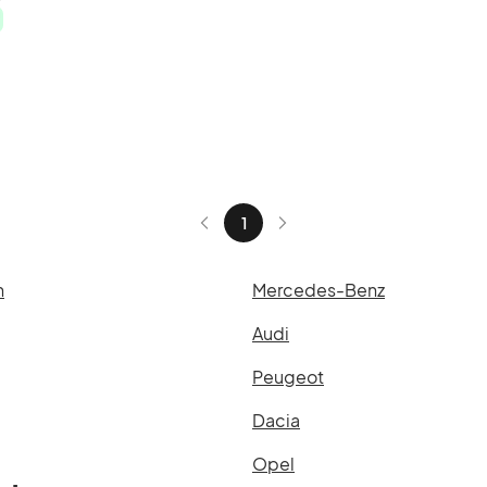
ra
1
n
Mercedes-Benz
Audi
Peugeot
Dacia
Opel