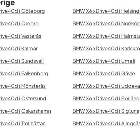
rige
ive40d i Göteborg
BMW X6 xDrive40d i Helsin
ive40d i Örebro
BMW X6 xDrive40d i Norrkö
ive40d i Västerås
BMW X6 xDrive40d i Halmst
ive40d i Kalmar
BMW X6 xDrive40d i Karlskr
ive40d i Sundsvall
BMW X6 xDrive40d i Umeå
ive40d i Falkenberg
BMW X6 xDrive40d i Gävle
ive40d i Mönsterås
BMW X6 xDrive40d i Uddeva
ive40d i Östersund
BMW X6 xDrive40d i Borlän
ive40d i Oskarshamn
BMW X6 xDrive40d i Sigtuna
ve40d i Trollhättan
BMW X6 xDrive40d i Alingså