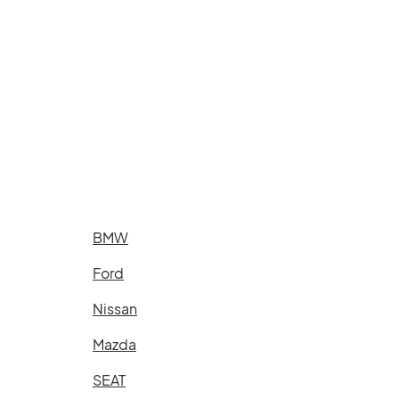
BMW
Ford
Nissan
Mazda
SEAT