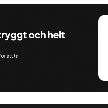
 tryggt och helt
ör att ta