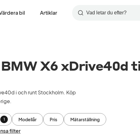
Värdera bil
Artiklar
Sök
BMW X6 xDrive40d ti
e40d i och runt Stockholm. Köp
rige.
Modellår
Pris
Mätarställning
1
nsa filter