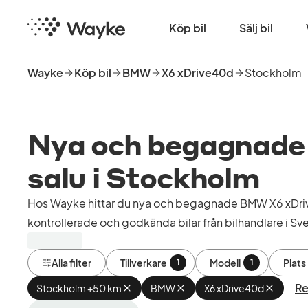
Hoppa
Startsida
till
Köp bil
Sälj bil
huvudinnehåll
Wayke
Köp bil
BMW
X6 xDrive40d
Stockholm
Nya och begagnade 
salu i Stockholm
Hos Wayke hittar du nya och begagnade BMW X6 xDriv
kontrollerade och godkända bilar från bilhandlare i Sve
Alla filter
Tillverkare
Modell
Plats
1
1
Re
Stockholm +50 km
Ta
BMW
Ta
X6 xDrive40d
Ta
bort
bort
bort