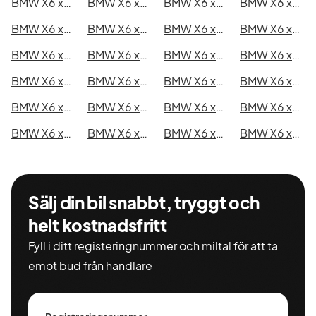
BMW X6 xDrive40d i Kristianstad
BMW X6 xDrive40d i Sundsvall
BMW X6 xDrive40d i Umeå
BMW X6 xDrive40d i Varberg
BMW X6 xDrive40d i Borås
BMW X6 xDrive40d i Falkenberg
BMW X6 xDrive40d i Gävle
BMW X6 xDrive40d i Luleå
BMW X6 xDrive40d i Lund
BMW X6 xDrive40d i Mönsterås
BMW X6 xDrive40d i Uddevalla
BMW X6 xDrive40d i Västervik
BMW X6 xDrive40d i Ystad
BMW X6 xDrive40d i Östersund
BMW X6 xDrive40d i Borlänge
BMW X6 xDrive40d i Kiruna
BMW X6 xDrive40d i Nyköping
BMW X6 xDrive40d i Oskarshamn
BMW X6 xDrive40d i Sigtuna
BMW X6 xDrive40d i Skellefteå
BMW X6 xDrive40d i Skövde
BMW X6 xDrive40d i Trollhättan
BMW X6 xDrive40d i Alingsås
BMW X6 xDrive40d i Båstad
Sälj din bil snabbt, tryggt och
helt kostnadsfritt
Fyll i ditt registeringnummer och miltal för att ta
emot bud från handlare