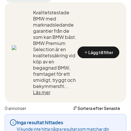
filter
filter
filter
Ystad
BMW
X6
Kvalitetstestade
+50
(Tillverkare)
xDrive40d
km
(Modell)
BMW med
(Plats)
marknadsledande
garantier från de
som kan BMW bäst.
BMW Premium
Selection är en
Lägg till filter
kvalitetssäkring vid
köp av en
begagnad BMW,
framtaget för ett
smidigt, tryggt och
bekymmersfri...
Läs mer
0 annonser
Sortera efter
Senaste
Inga resultat hittades
Vi kunde inte hitta några resultat som matchar din