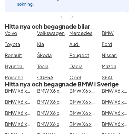
sökning.
Hitta nya och begagnade bilar
Volvo
Volkswagen
Mercedes-Benz
BMW
Toyota
Kia
Audi
Ford
Renault
Škoda
Peugeot
Nissan
Hyundai
Tesla
Dacia
Mazda
Porsche
CUPRA
Opel
SEAT
Hitta nya och begagnade BMW i Sverige
BMW X6 xDrive40d i Stockholm
BMW X6 xDrive40d i Göteborg
BMW X6 xDrive40d i Helsingborg
BMW X6 xDrive40d i Jönköping
BMW X6 xDrive40d i Malmö
BMW X6 xDrive40d i Örebro
BMW X6 xDrive40d i Norrköping
BMW X6 xDrive40d i Linköping
BMW X6 xDrive40d i Uppsala
BMW X6 xDrive40d i Västerås
BMW X6 xDrive40d i Halmstad
BMW X6 xDrive40d i Växjö
BMW X6 xDrive40d i Eskilstuna
BMW X6 xDrive40d i Kalmar
BMW X6 xDrive40d i Karlskrona
BMW X6 xDrive40d i Karlstad