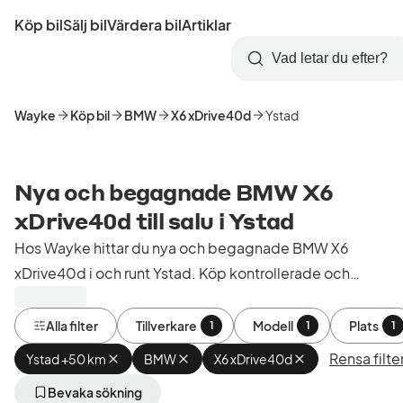
Hoppa
Köp bil
Sälj bil
Värdera bil
Artiklar
till
Skapa
Logga
huvudinnehåll
Startsida
Sök
konto
in
Wayke
Köp bil
BMW
X6 xDrive40d
Ystad
Nya och begagnade BMW X6
xDrive40d till salu i Ystad
Hos Wayke hittar du nya och begagnade BMW X6
xDrive40d i och runt Ystad. Köp kontrollerade och
godkända bilar från bilhandlare i Sverige.
Alla filter
Tillverkare
Modell
Plats
1
1
1
Rensa filte
Ystad +50 km
Ta
BMW
Ta
X6 xDrive40d
Ta
bort
bort
bort
aktivt
aktivt
aktivt
Bevaka sökning