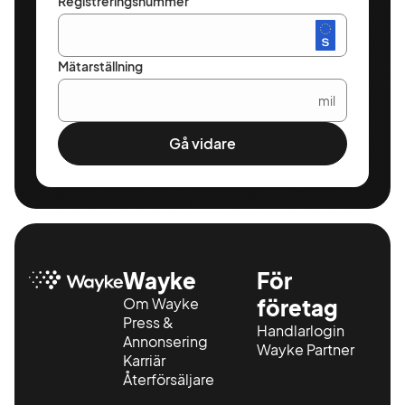
Registreringsnummer
Mätarställning
mil
Gå vidare
Wayke
För
Om Wayke
företag
Press &
Handlarlogin
Annonsering
Wayke Partner
Karriär
Återförsäljare